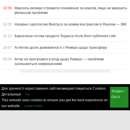
10:58
Марсель ризикує отримати пониження за класом, якщо не вирішить
фінансові проблеми
10:55
Названо зарплатню Вінісіуса за новим контрактом із Реалом — ЗМІ
10:12
Барселона готова продати Торреса після його публічних слів
10:07
Атлетіко досяг домовленості з Ромеро щодо трансферу
09:59
Інтер не просунувся в угоді щодо Ромеро — проблеми
залишаються невирішеними
Для зручності користування сайтом використовуються Cookies.
Згоден /
Детальніше
тут
Got it
This website uses cookies to ensure you get the best experience on
our website.
Learn more