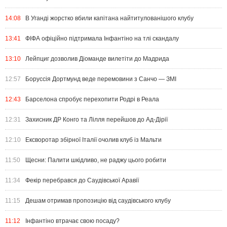
14:08
В Уганді жорстко вбили капітана найтитулованішого клубу
13:41
ФІФА офіційно підтримала Інфантіно на тлі скандалу
13:10
Лейпциг дозволив Діоманде вилетіти до Мадрида
12:57
Боруссія Дортмунд веде перемовини з Санчо — ЗМІ
12:43
Барселона спробує перехопити Родрі в Реала
12:31
Захисник ДР Конго та Лілля перейшов до Ад-Дірії
12:10
Ексворотар збірної Італії очолив клуб із Мальти
11:50
Щесни: Палити шкідливо, не раджу цього робити
11:34
Фекір перебрався до Саудівської Аравії
11:15
Дешам отримав пропозицію від саудівського клубу
11:12
Інфантіно втрачає свою посаду?