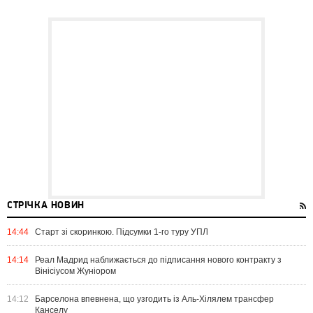
СТРІЧКА НОВИН
14:44
Старт зі скоринкою. Підсумки 1-го туру УПЛ
14:14
Реал Мадрид наближається до підписання нового контракту з
Вінісіусом Жуніором
14:12
Барселона впевнена, що узгодить із Аль-Хілялем трансфер
Канселу