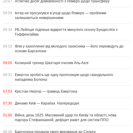
10:07
Атлетіко досяг домовленості з Ромеро щодо трансферу
09:59
Інтер не просунувся в угоді щодо Ромеро — проблеми
залишаються невирішеними
09:34
РБ Лейпциг підпише відкриття минулого сезону Бундесліги з
Гоффенгайма
09:15
Флік у захопленні від молодого захисника — його переведуть до
основи Барселони
09:00
Колишній тренер Шахтаря очолив Аль-Ахлі
08:31
Евертон зробить ще одну пропозицію щодо скандального
нападника Болоньї
07:53
Крістіан Нергор — гравець Евертона
07:30
Динамо Київ — Карабах. Напередодні
01:00
Війна, день 1625. Масований удар по Києву та області, нова
підозра Стефанішиній, дефіцит ракет для систем ППО
00:40
Барселона продала свого вихованця до Сельти