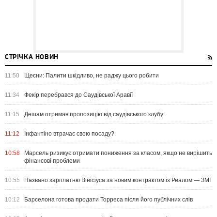
СТРІЧКА НОВИН
11:50
Щесни: Палити шкідливо, не раджу цього робити
11:34
Фекір перебрався до Саудівської Аравії
11:15
Дешам отримав пропозицію від саудівського клубу
11:12
Інфантіно втрачає свою посаду?
10:58
Марсель ризикує отримати пониження за класом, якщо не вирішить
фінансові проблеми
10:55
Названо зарплатню Вінісіуса за новим контрактом із Реалом — ЗМІ
10:12
Барселона готова продати Торреса після його публічних слів