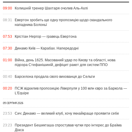
09:00
Колишній тренер Шахтаря очолив Аль-Ахлі
08:31
Евертон зробить ще одну пропозицію щодо скандального
нападника Болоньї
07:53
Крістіан Нергор — гравець Евертона
07:30
Динамо Київ — Карабах. Напередодні
01:00
Війна, день 1625. Масований удар по Києву та області, нова
підозра Стефанішиній, дефіцит ракет для систем ППО
00:40
Барселона продала свого вихованця до Сельти
00:20
ПСЖ відхилив пропозицію Ліверпуля у 100 млн євро за Баркола —
L'Equipe
05 СЕРПНЯ 2026
23:53
Сич: Динамо — великий клуб, хочу якнайкраще проявити себе
23:23
Президент Бешикташа спростував чутки про інтерес до Браїма
Діаса