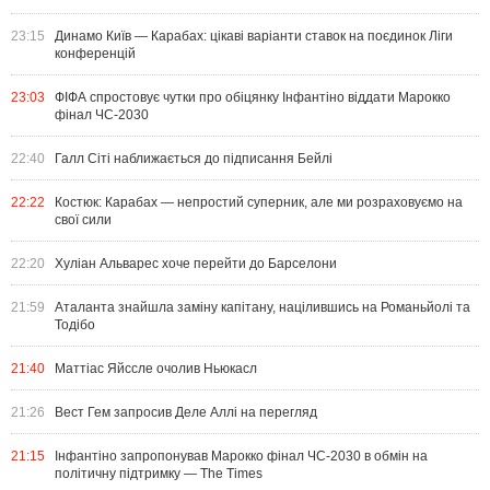
23:15
Динамо Київ — Карабах: цікаві варіанти ставок на поєдинок Ліги
конференцій
23:03
ФІФА спростовує чутки про обіцянку Інфантіно віддати Марокко
фінал ЧС-2030
22:40
Галл Сіті наближається до підписання Бейлі
22:22
Костюк: Карабах — непростий суперник, але ми розраховуємо на
свої сили
22:20
Хуліан Альварес хоче перейти до Барселони
21:59
Аталанта знайшла заміну капітану, націлившись на Романьйолі та
Тодібо
21:40
Маттіас Яйссле очолив Ньюкасл
21:26
Вест Гем запросив Деле Аллі на перегляд
21:15
Інфантіно запропонував Марокко фінал ЧС-2030 в обмін на
політичну підтримку — The Times