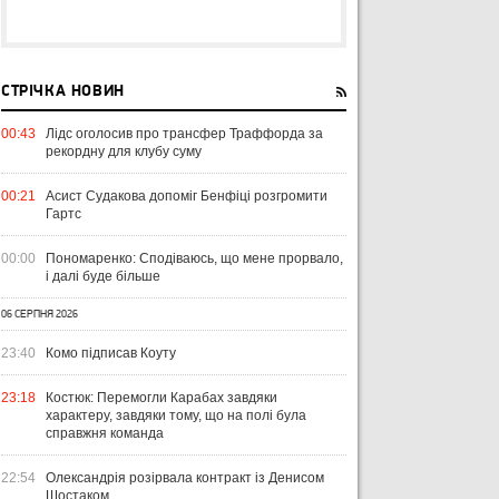
СТРІЧКА НОВИН
00:43
Лідс оголосив про трансфер Траффорда за
рекордну для клубу суму
00:21
Асист Судакова допоміг Бенфіці розгромити
Гартс
00:00
Пономаренко: Сподіваюсь, що мене прорвало,
і далі буде більше
06 СЕРПНЯ 2026
23:40
Комо підписав Коуту
23:18
Костюк: Перемогли Карабах завдяки
характеру, завдяки тому, що на полі була
справжня команда
22:54
Олександрія розірвала контракт із Денисом
Шостаком