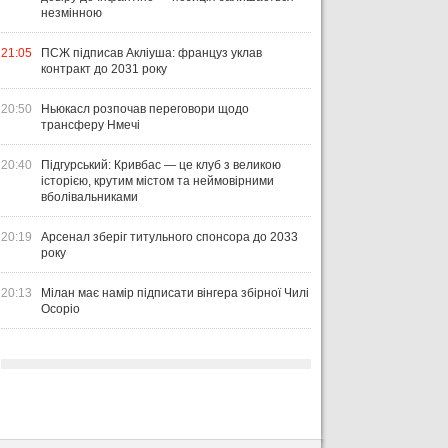
незмінною
21:05
ПСЖ підписав Акліуша: француз уклав
контракт до 2031 року
20:50
Ньюкасл розпочав переговори щодо
трансферу Нмечі
20:40
Підгурський: Кривбас — це клуб з великою
історією, крутим містом та неймовірними
вболівальниками
20:19
Арсенал зберіг титульного спонсора до 2033
року
20:13
Мілан має намір підписати вінгера збірної Чилі
Осоріо