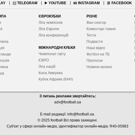
LAY
📨
TELEGRAM
▶️
YOUTUBE
📸
INSTAGRAM
📘
FACEBOOK
ОПА
ЄВРОКУБКИ
РІЗНЕ
я
Ліга чемпіонів
Фан-сектор
ія
Ліга Європ
и
Коментарі тижня
я
Ліга конференцій
Тести
ччина
Подкасти
МІЖНАРОДНІ КУБКИ
ція
Наші відео
Чемпіонат світу
рланди
Футбол на ТБ
ЄВРО
галія
Прогнози
Ліга націй
ччина
Новини казино
Копа Америка
ща
Кубок Африки (КАН)
З питань реклами звертайтесь:
adv@football.ua
E-mail редакції:
info@football.ua
.
© 2025 football Всі права захищені.
Суб'єкт у сфері онлайн-медіа, і
дентифікатор онлайн-медіа: R40-05983