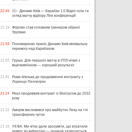
22:49
Динамо Київ — Карабах 1:0 Відео гола та
огляд матчу відбору Ліги конференцій
22:19
Форлан став головним тренером збірної
Уругваю
21:59
Пономаренко приніс Динамо Київ мінімальну
перемогу над Карабахом
21:55
Груша: Для першого матчу в УПЛ нічия з
віцечемпіоном — хороший результат
21:45
Рома близька до продовження контракту з
Лоренцо Пеллегріні
21:24
Реал продовжив контракт із Вінісіусом до 2032
року
21:22
Аморім висловився про майбутнє Леау на тлі
трансферних чуток
21:16
УЄФА: Ми чітко дали зрозуміти, що втратили
довіру до Інфантіно — позиція залишається