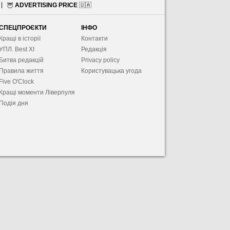
🦉
ADVERTISING PRICE
🇺🇦
СПЕЦПРОЄКТИ
ІНФО
Кращі в історії
Контакти
УПЛ. Best XІ
Редакція
Битва редакцій
Privacy policy
Правила життя
Користувацька угода
Five O'Clock
Кращі моменти Ліверпуля
Подія дня