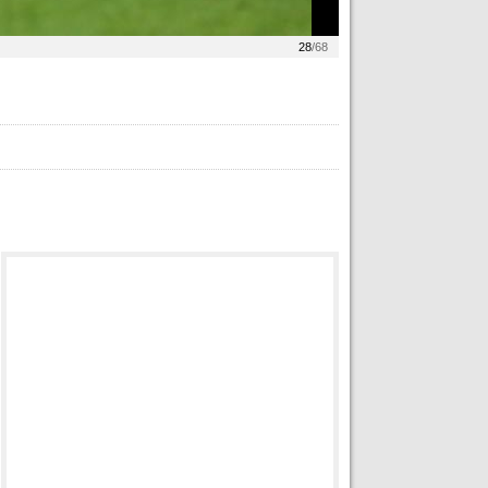
28
/68