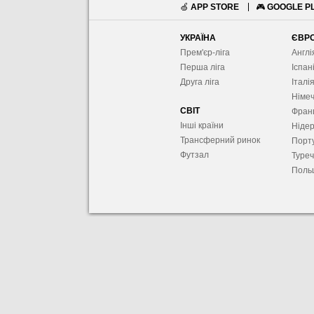
🍏
APP STORE
🎮
GOOGLE P
УКРАЇНА
ЄВР
Прем'єр-ліга
Англі
Перша ліга
Іспан
Друга ліга
Італі
Німе
СВІТ
Фран
Інші країни
Ніде
Трансферний ринок
Порту
Футзал
Туре
Поль