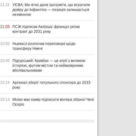
21:16
УЄФА: Ми чітко дали зрозуміти, що втратили
довіру до Інфантіно — позиція залишається
незмінною
21:05
ПСЖ підписав Акліуша: француз уклав
контракт до 2031 року
20:50
Ньюкасл розпочав переговори щодо
трансферу Нмечі
20:40
Підгурський: Кривбас — це клуб з великою
історією, крутим містом та неймовірними
вболівальниками
20:19
Арсенал зберіг титульного спонсора до 2033
року
20:13
Мілан має намір підписати вінгера збірної Чилі
Осоріо