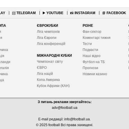
LAY
📨
TELEGRAM
▶️
YOUTUBE
📸
INSTAGRAM
📘
FACEBOOK
ОПА
ЄВРОКУБКИ
РІЗНЕ
я
Ліга чемпіонів
Фан-сектор
ія
Ліга Європ
и
Коментарі тижня
я
Ліга конференцій
Тести
ччина
Подкасти
МІЖНАРОДНІ КУБКИ
ція
Наші відео
Чемпіонат світу
рланди
Футбол на ТБ
ЄВРО
галія
Прогнози
Ліга націй
ччина
Новини казино
Копа Америка
ща
Кубок Африки (КАН)
З питань реклами звертайтесь:
adv@football.ua
E-mail редакції:
info@football.ua
.
© 2025 football Всі права захищені.