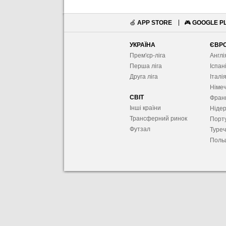
🍏
APP STORE
🎮
GOOGLE P
УКРАЇНА
ЄВР
Прем'єр-ліга
Англі
Перша ліга
Іспан
Друга ліга
Італі
Німе
СВІТ
Фран
Інші країни
Ніде
Трансферний ринок
Порту
Футзал
Туре
Поль