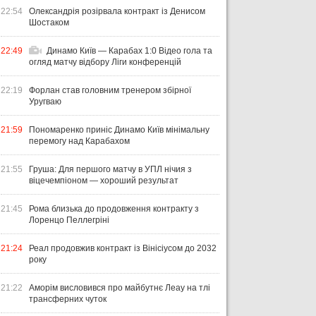
22:54
Олександрія розірвала контракт із Денисом
Шостаком
22:49
Динамо Київ — Карабах 1:0 Відео гола та
огляд матчу відбору Ліги конференцій
22:19
Форлан став головним тренером збірної
Уругваю
21:59
Пономаренко приніс Динамо Київ мінімальну
перемогу над Карабахом
21:55
Груша: Для першого матчу в УПЛ нічия з
віцечемпіоном — хороший результат
21:45
Рома близька до продовження контракту з
Лоренцо Пеллегріні
21:24
Реал продовжив контракт із Вінісіусом до 2032
року
21:22
Аморім висловився про майбутнє Леау на тлі
трансферних чуток