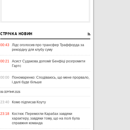
СТРІЧКА НОВИН
00:43
Лідс оголосив про трансфер Траффорда за
рекордну для клубу суму
00:21
Асист Судакова допоміг Бенфіці розгромити
Гартс
00:00
Пономаренко: Сподіваюсь, що мене прорвало,
і далі буде більше
06 СЕРПНЯ 2026
23:40
Комо підписав Коуту
23:18
Костюк: Перемогли Карабах завдяки
характеру, завдяки тому, що на полі була
справжня команда