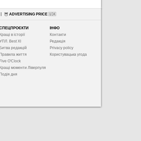
🦉
ADVERTISING PRICE
🇺🇦
СПЕЦПРОЄКТИ
ІНФО
Кращі в історії
Контакти
УПЛ. Best XІ
Редакція
Битва редакцій
Privacy policy
Правила життя
Користувацька угода
Five O'Clock
Кращі моменти Ліверпуля
Подія дня