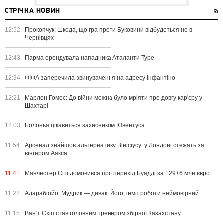
СТРІЧКА НОВИН
12:52
Прокопчук: Шкода, що гра проти Буковини відбудеться не в
Чернівцях
12:43
Парма орендувала нападника Аталанти Туре
12:34
ФІФА заперечила звинувачення на адресу Інфантіно
12:21
Марлон Гомес: До війни можна було мріяти про довгу кар'єру у
Шахтарі
12:03
Болонья цікавиться захисником Ювентуса
11:54
Арсенал знайшов альтернативу Вінісіусу: у Лондоні стежать за
вінгером Аякса
11:41
Манчестер Сіті домовився про перехід Буадді за 129+6 млн євро
11:22
Адарабіойо: Мудрик — дивак. Його темп роботи неймовірний
11:15
Ван‘т Схіп став головним тренером збірної Казахстану