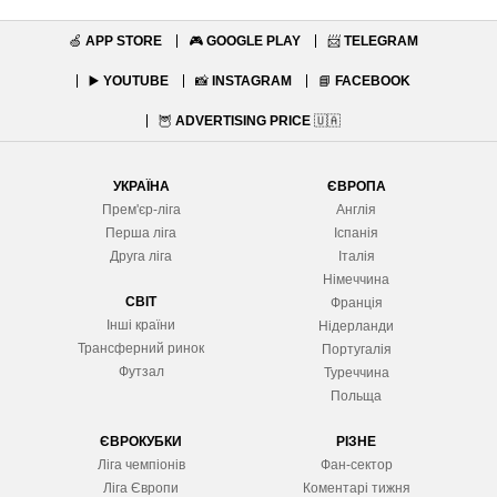
🍏
APP STORE
🎮
GOOGLE PLAY
📨
TELEGRAM
▶️
YOUTUBE
📸
INSTAGRAM
📘
FACEBOOK
🦉
ADVERTISING PRICE
🇺🇦
УКРАЇНА
ЄВРОПА
Прем'єр-ліга
Англія
Перша ліга
Іспанія
Друга ліга
Італія
Німеччина
СВІТ
Франція
Інші країни
Нідерланди
Трансферний ринок
Португалія
Футзал
Туреччина
Польща
ЄВРОКУБКИ
РІЗНЕ
Ліга чемпіонів
Фан-сектор
Ліга Європ
и
Коментарі тижня