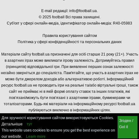
E-mail редакції:
info@football.ua
.
© 2025 football Всі права захищені.
Суб'єкт у сфері онлайн-медіа, і
дентифікатор онлайн-медіа: R40-05983
Правила користування сайтом
Політика у сфері конфіденційності та персональних даних
Матеріали сайту football.ua призначені для осіб старше 21 року (21+). Участь
в азартних іграх може викликати ігрову залежність. Дотримуйтесь правил
(принципів) відповідальної гри. При виявленні перших ознак залежності
негайно зверніться до спеціаліста. Пам'ятайте, що участь в азартних іграх не
може бути джерелом доходів або альтернативою роботі. Інформаційний
ресурс football.ua не проводить ігри на реальні та/або віртуальні гроші, також
сайт не приймає ні в якій формі оплату ставок та інших платежів, які
пов’язані/можуть бути пов’язані з азартними іграми, букмекерами чи
тоталізаторами. Будь-які матеріали на інформаційному ресурсі football.ua
публікуються виключно в інформаційних цілях.
Для зручності користування сайтом використовуються Cookies.
Згоден /
Детальніше
тут
Got it
This website uses cookies to ensure you get the best experience on
our website.
Learn more