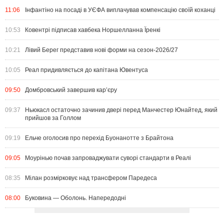
11:06
Інфантіно на посаді в УЄФА виплачував компенсацію своїй коханці
10:53
Ковентрі підписав хавбека Норшелланна Їренкі
10:21
Лівий Берег представив нові форми на сезон-2026/27
10:05
Реал придивляється до капітана Ювентуса
09:50
Домбровський завершив кар’єру
09:37
Ньюкасл остаточно зачинив двері перед Манчестер Юнайтед, який
прийшов за Голлом
09:19
Ельче оголосив про перехід Буонанотте з Брайтона
09:05
Моурінью почав запроваджувати суворі стандарти в Реалі
08:35
Мілан розмірковує над трансфером Паредеса
08:00
Буковина — Оболонь. Напередодні