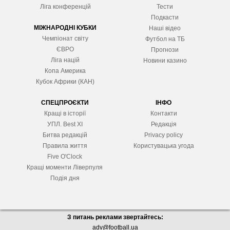
Ліга конференцій
Тести
Подкасти
МІЖНАРОДНІ КУБКИ
Наші відео
Чемпіонат світу
Футбол на ТБ
ЄВРО
Прогнози
Ліга націй
Новини казино
Копа Америка
Кубок Африки (КАН)
СПЕЦПРОЄКТИ
ІНФО
Кращі в історії
Контакти
УПЛ. Best XІ
Редакція
Битва редакцій
Privacy policy
Правила життя
Користувацька угода
Five O'Clock
Кращі моменти Ліверпуля
Подія дня
З питань реклами звертайтесь:
adv@football.ua