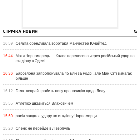
СТРІЧКА НОВИН
16:59
Сельта орендувала воротаря Манчестер Юнайтед
16:44
Матч Чорноморець — Колос перенесено через російський удар по
стадіону в Одесі
16:36
Барселона запропонувала 45 млн за Родрі, але Ман Сіті вимагає
більше
16:12
Галатасарай зробить нову пропозицію щодо Леау
15:55
Атлетіко цікавиться Влаховичем
15:50
росія завдала удару по стадіону Чорноморця
15:20
Спенс не перейде в Ліверпуль