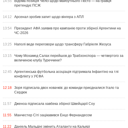
14:55
Відома позиція Челсі щодо майбутнього Гюсто — на гравця
претендує ПСЖ
14:12
Арсенал зробив запит щодо вінгера з АПЛ
13:54
Президент АФА заявив про кампанію проти збірної Аргентини на
ЧС-2026
13:25
Наполі веде переговори щодо трансферу Габріеля Жезуса
13:15
Чому Мохамед Салах перейшов до Трабзонспора — четвертого за
величиною клубу Туреччини?
12:45
Аргентинська футбольна асоціація підтримала Інфантіно на тлі
конфлікту з УЄФА
12:18
Зоря підписала двох новачків: до команди приєдналися Італо та
Сердюк
11:57
Дженоа підписала хавбека збірної Швейцарії Соу
11:55
Манчестер Сіті зацікавився Енцо Фернандесом
11:22
Даніель Мальдіні змінить Аталанту на Кальярі