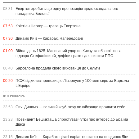
08:31
Евертон зробить ще одну пропозицію щодо скандального
нападника Болоньї
07:53
Крістіан Нергор — гравець Евертона
07:30
Динамо Київ — Карабах. Напередодні
01:00
Війна, день 1625. Масований удар по Києву та області, нова
підозра Стефанішиній, дефіцит ракет для систем ППО
00:40
Барселона продала свого вихованця до Сельти
00:20
ПСЖ відхилив пропозицію Ліверпуля у 100 млн євро за Баркола —
L'Equipe
05 СЕРПНЯ 2026
23:53
Сич: Динамо — великий клуб, хочу якнайкраще проявити себе
23:23
Президент Бешикташа спростував чутки про інтерес до Браїма
Діаса
23:15
Динамо Київ — Карабах: цікаві варіанти ставок на поєдинок Ліги