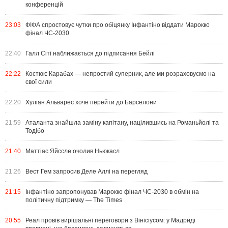
конференцій
23:03
ФІФА спростовує чутки про обіцянку Інфантіно віддати Марокко
фінал ЧС-2030
22:40
Галл Сіті наближається до підписання Бейлі
22:22
Костюк: Карабах — непростий суперник, але ми розраховуємо на
свої сили
22:20
Хуліан Альварес хоче перейти до Барселони
21:59
Аталанта знайшла заміну капітану, націлившись на Романьйолі та
Тодібо
21:40
Маттіас Яйссле очолив Ньюкасл
21:26
Вест Гем запросив Деле Аллі на перегляд
21:15
Інфантіно запропонував Марокко фінал ЧС-2030 в обмін на
політичну підтримку — The Times
20:55
Реал провів вирішальні переговори з Вінісіусом: у Мадриді