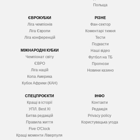
Польща
ЄВРОКУБКИ
РІЗНЕ
Ліга чемпіонів
Фан-сектор
Ліга Європ
и
Коментарі тижня
Ліга конференцій
Тести
Подкасти
МІЖНАРОДНІ КУБКИ
Наші відео
Чемпіонат світу
Футбол на ТБ
ЄВРО
Прогнози
Ліга націй
Новини казино
Копа Америка
Кубок Африки (КАН)
СПЕЦПРОЄКТИ
ІНФО
Кращі в історії
Контакти
УПЛ. Best XІ
Редакція
Битва редакцій
Privacy policy
Правила життя
Користувацька угода
Five O'Clock
Кращі моменти Ліверпуля