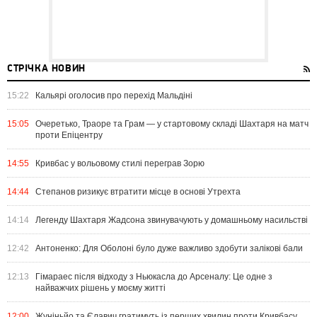
СТРІЧКА НОВИН
15:22
Кальярі оголосив про перехід Мальдіні
15:05
Очеретько, Траоре та Грам — у стартовому складі Шахтаря на матч
проти Епіцентру
14:55
Кривбас у вольовому стилі переграв Зорю
14:44
Степанов ризикує втратити місце в основі Утрехта
14:14
Легенду Шахтаря Жадсона звинувачують у домашньому насильстві
12:42
Антоненко: Для Оболоні було дуже важливо здобути залікові бали
12:13
Гімараес після відходу з Ньюкасла до Арсеналу: Це одне з
найважчих рішень у моєму житті
12:00
Жуніньйо та Єлавич гратимуть із перших хвилин проти Кривбасу