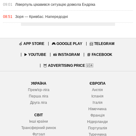
09:01
Ліверпуль цікавився ситуацію довкола Ендріка
08:51
Зоря — Кривбас. Напередодні
🍏
APP STORE
🎮
GOOGLE PLAY
📨
TELEGRAM
▶️
YOUTUBE
📸
INSTAGRAM
📘
FACEBOOK
🦉
ADVERTISING PRICE
🇺🇦
УКРАЇНА
ЄВРОПА
Прем'єр-ліга
Англія
Перша ліга
Іспанія
Друга ліга
Італія
Німеччина
СВІТ
Франція
Інші країни
Нідерланди
Трансферний ринок
Португалія
Футзал
Туреччина