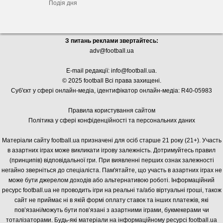
Подія дня
З питань реклами звертайтесь:
adv@football.ua
E-mail редакції:
info@football.ua
.
© 2025 football Всі права захищені.
Суб'єкт у сфері онлайн-медіа, і
дентифікатор онлайн-медіа: R40-05983
Правила користування сайтом
Політика у сфері конфіденційності та персональних даних
Матеріали сайту football.ua призначені для осіб старше 21 року (21+). Участь
в азартних іграх може викликати ігрову залежність. Дотримуйтесь правил
(принципів) відповідальної гри. При виявленні перших ознак залежності
негайно зверніться до спеціаліста. Пам'ятайте, що участь в азартних іграх не
може бути джерелом доходів або альтернативою роботі. Інформаційний
ресурс football.ua не проводить ігри на реальні та/або віртуальні гроші, також
сайт не приймає ні в якій формі оплату ставок та інших платежів, які
пов’язані/можуть бути пов’язані з азартними іграми, букмекерами чи
тоталізаторами. Будь-які матеріали на інформаційному ресурсі football.ua