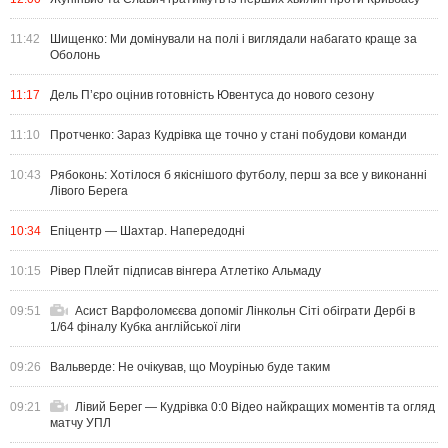
11:42
Шищенко: Ми домінували на полі і виглядали набагато краще за
Оболонь
11:17
Дель П’єро оцінив готовність Ювентуса до нового сезону
11:10
Протченко: Зараз Кудрівка ще точно у стані побудови команди
10:43
Рябоконь: Хотілося б якіснішого футболу, перш за все у виконанні
Лівого Берега
10:34
Епіцентр — Шахтар. Напередодні
10:15
Рівер Плейт підписав вінгера Атлетіко Альмаду
09:51
Асист Варфоломєєва допоміг Лінкольн Сіті обіграти Дербі в
1/64 фіналу Кубка англійської ліги
09:26
Вальверде: Не очікував, що Моурінью буде таким
09:21
Лівий Берег — Кудрівка 0:0 Відео найкращих моментів та огляд
матчу УПЛ