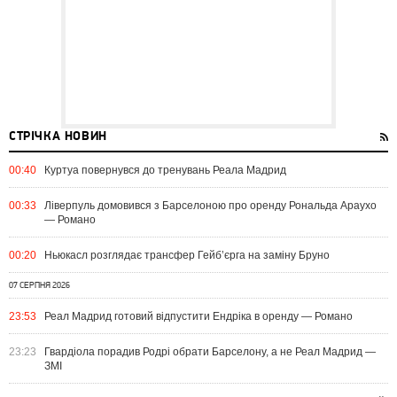
СТРІЧКА НОВИН
00:40
Куртуа повернувся до тренувань Реала Мадрид
00:33
Ліверпуль домовився з Барселоною про оренду Рональда Араухо
— Романо
00:20
Ньюкасл розглядає трансфер Гейб’єрга на заміну Бруно
07 СЕРПНЯ 2026
23:53
Реал Мадрид готовий відпустити Ендріка в оренду — Романо
23:23
Гвардіола порадив Родрі обрати Барселону, а не Реал Мадрид —
ЗМІ