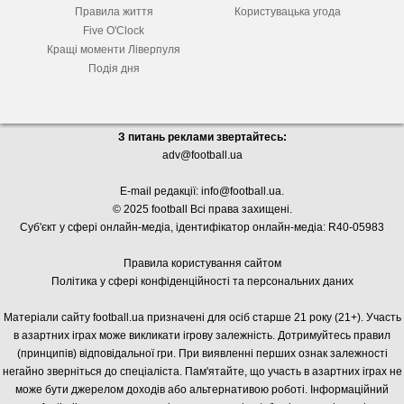
Правила життя
Користувацька угода
Five O'Clock
Кращі моменти Ліверпуля
Подія дня
З питань реклами звертайтесь:
adv@football.ua
E-mail редакції:
info@football.ua
.
© 2025 football Всі права захищені.
Суб'єкт у сфері онлайн-медіа, і
дентифікатор онлайн-медіа: R40-05983
Правила користування сайтом
Політика у сфері конфіденційності та персональних даних
Матеріали сайту football.ua призначені для осіб старше 21 року (21+). Участь
в азартних іграх може викликати ігрову залежність. Дотримуйтесь правил
(принципів) відповідальної гри. При виявленні перших ознак залежності
негайно зверніться до спеціаліста. Пам'ятайте, що участь в азартних іграх не
може бути джерелом доходів або альтернативою роботі. Інформаційний