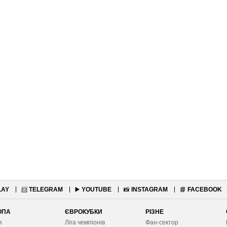
LAY
📨
TELEGRAM
▶️
YOUTUBE
📸
INSTAGRAM
📘
FACEBOOK
ОПА
ЄВРОКУБКИ
РІЗНЕ
я
Ліга чемпіонів
Фан-сектор