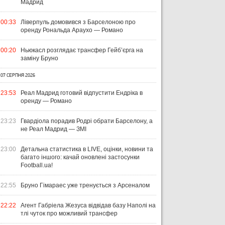
Мадрид
00:33
Ліверпуль домовився з Барселоною про
оренду Рональда Араухо — Романо
00:20
Ньюкасл розглядає трансфер Гейб’єрга на
заміну Бруно
07 СЕРПНЯ 2026
23:53
Реал Мадрид готовий відпустити Ендріка в
оренду — Романо
23:23
Гвардіола порадив Родрі обрати Барселону, а
не Реал Мадрид — ЗМІ
23:00
Детальна статистика в LIVE, оцінки, новини та
багато іншого: качай оновлені застосунки
Football.ua!
22:55
Бруно Гімараес уже тренується з Арсеналом
22:22
Агент Габріела Жезуса відвідав базу Наполі на
тлі чуток про можливий трансфер