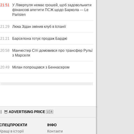
21:51
У Ліверпуля немає грошей, щоб задовольнити
фінансові апетити ПСЖ щодо Баркола — Le
Parisien
21:29
Люка Зідан змінив клуб в Іспанії
21:21
Барселона готує продаж Барджі
20:58
Манчестер Сіті домовився про трансфер Рульї
з Марселя
20:49
Мілан попрощався з Беннасером
🦉
ADVERTISING PRICE
🇺🇦
СПЕЦПРОЄКТИ
ІНФО
Кращі в історії
Контакти