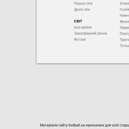
Перша ліга
Іспан
Друга ліга
Італі
Німе
СВІТ
Фран
Інші країни
Ніде
Трансферний ринок
Порту
Футзал
Туре
Поль
Матеріали сайту football.ua призначені для осіб старш