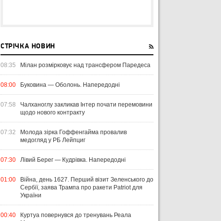
СТРІЧКА НОВИН
08:35
Мілан розмірковує над трансфером Паредеса
08:00
Буковина — Оболонь. Напередодні
07:58
Чалханоглу закликав Інтер почати перемовини
щодо нового контракту
07:32
Молода зірка Гоффенгайма провалив
медогляд у РБ Лейпциг
07:30
Лівий Берег — Кудрівка. Напередодні
01:00
Війна, день 1627. Перший візит Зеленського до
Сербії, заява Трампа про ракети Patriot для
України
00:40
Куртуа повернувся до тренувань Реала