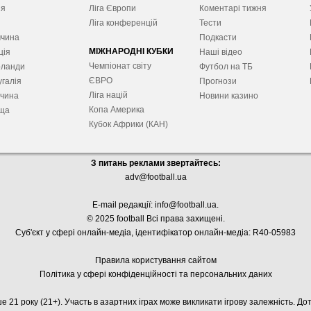
ія
Ліга Європ
и
Коментарі тижня
я
Ліга конференцій
Тести
ччина
Подкасти
МІЖНАРОДНІ КУБКИ
ція
Наші відео
Чемпіонат світу
рланди
Футбол на ТБ
ЄВРО
галія
Прогнози
Ліга націй
ччина
Новини казино
Копа Америка
ща
Кубок Африки (КАН)
З питань реклами звертайтесь:
adv@football.ua
E-mail редакції:
info@football.ua
.
© 2025 football Всі права захищені.
Суб'єкт у сфері онлайн-медіа, і
дентифікатор онлайн-медіа: R40-05983
Правила користування сайтом
Політика у сфері конфіденційності та персональних даних
е 21 року (21+). Участь в азартних іграх може викликати ігрову залежність. Д