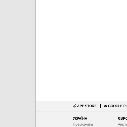
🍏
APP STORE
🎮
GOOGLE P
УКРАЇНА
ЄВР
Прем'єр-ліга
Англі