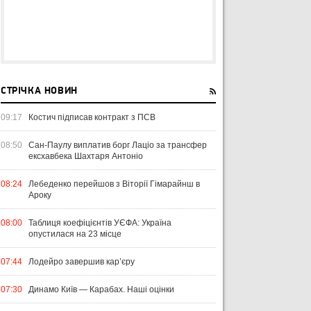
СТРІЧКА НОВИН
09:17
Костич підписав контракт з ПСВ
08:50
Сан-Паулу виплатив борг Лаціо за трансфер
ексхавбека Шахтаря Антоніо
08:24
Лебеденко перейшов з Віторії Гімарайнш в
Ароку
08:00
Таблиця коефіцієнтів УЄФА: Україна
опустилася на 23 місце
07:44
Лодейро завершив кар’єру
07:30
Динамо Київ — Карабах. Наші оцінки