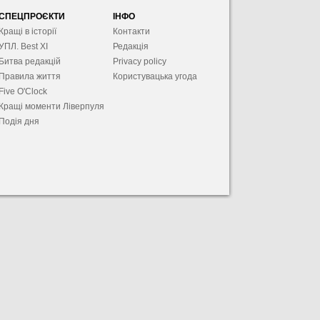
СПЕЦПРОЄКТИ
ІНФО
Кращі в історії
Контакти
УПЛ. Best XІ
Редакція
Битва редакцій
Privacy policy
Правила життя
Користувацька угода
Five O'Clock
Кращі моменти Ліверпуля
Подія дня