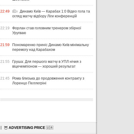
22:49
Динамо Київ — Карабах 1:0 Відео гола та
огляд матчу відбору Ліги конференцій
22:19
Форлан став головним тренером збірної
Уругваю
21:59
Пономаренко приніс Динамо Київ мінімальну
перемогу над Карабахом
21:55
Груша: Для першого матчу в УПЛ нічия з
віцечемпіоном — хороший результат
21:45
Рома близька до продовження контракту з
Лоренцо Пеллегріні
🦉
ADVERTISING PRICE
🇺🇦