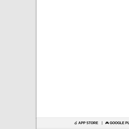
🍏
APP STORE
🎮
GOOGLE P