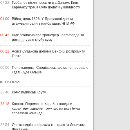
07:22
Гурбанов після поразки від Динамо Київ:
Карабаху треба було додати у швидкості
01:00
Війна, день 1626. У Ярославлі дрони
атакували один з найбільших НПЗ РФ
00:43
Лідс оголосив про трансфер Траффорда за
рекордну для клубу суму
00:21
Асист Судакова допоміг Бенфіці розгромити
Гартс
00:00
Пономаренко: Сподіваюсь, що мене прорвало,
і далі буде більше
06 СЕРПНЯ 2026
23:40
Комо підписав Коуту
23:18
Костюк: Перемогли Карабах завдяки
характеру, завдяки тому, що на полі була
справжня команда
22:54
Олександрія розірвала контракт із Денисом
Шостаком