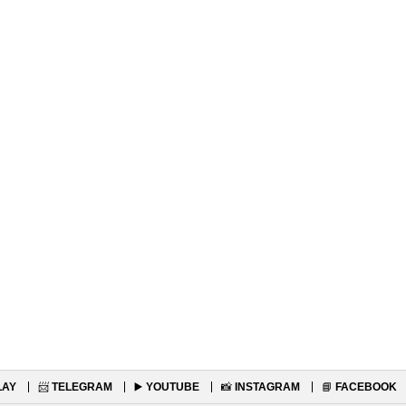
LAY
📨
TELEGRAM
▶️
YOUTUBE
📸
INSTAGRAM
📘
FACEBOOK