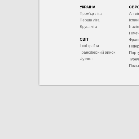
УКРАЇНА
ЄВР
Прем'єр-ліга
Англі
Перша ліга
Іспан
Друга ліга
Італі
Німе
СВІТ
Фран
Інші країни
Ніде
Трансферний ринок
Порту
Футзал
Туре
Поль