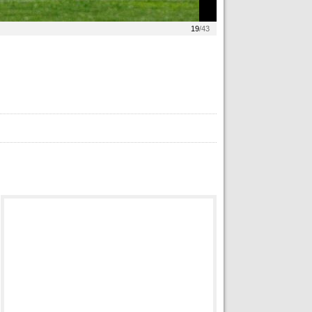
19
/43