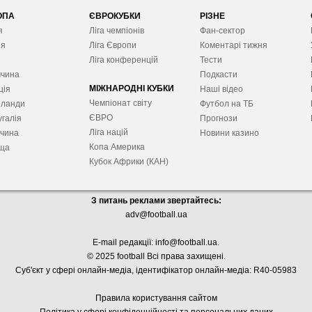
ОПА
ЄВРОКУБКИ
РІЗНЕ
я
Ліга чемпіонів
Фан-сектор
ія
Ліга Європ
и
Коментарі тижня
я
Ліга конференцій
Тести
ччина
Подкасти
МІЖНАРОДНІ КУБКИ
ція
Наші відео
Чемпіонат світу
рланди
Футбол на ТБ
ЄВРО
галія
Прогнози
Ліга націй
ччина
Новини казино
Копа Америка
ща
Кубок Африки (КАН)
З питань реклами звертайтесь:
adv@football.ua
E-mail редакції:
info@football.ua
.
© 2025 football Всі права захищені.
Суб'єкт у сфері онлайн-медіа, і
дентифікатор онлайн-медіа: R40-05983
Правила користування сайтом