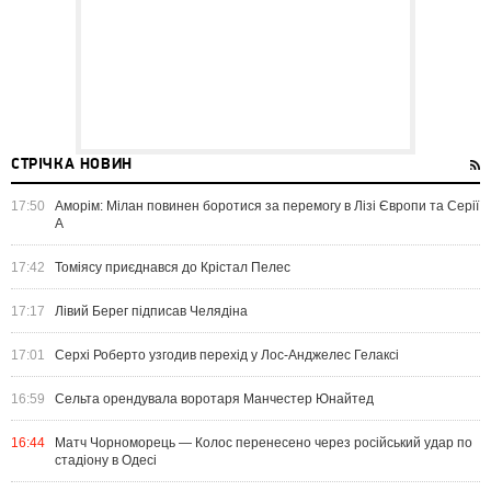
СТРІЧКА НОВИН
17:50
Аморім: Мілан повинен боротися за перемогу в Лізі Європи та Серії
А
17:42
Томіясу приєднався до Крістал Пелес
17:17
Лівий Берег підписав Челядіна
17:01
Серхі Роберто узгодив перехід у Лос-Анджелес Гелаксі
16:59
Сельта орендувала воротаря Манчестер Юнайтед
16:44
Матч Чорноморець — Колос перенесено через російський удар по
стадіону в Одесі