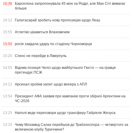
16:36
Барселона запропонувала 45 млн за Родрі, але Ман Сіті вимагає
більше
16:12
Галатасарай зробить нову пропозицію щодо Леау
15:55
Атлетіко цікавиться Влаховичем
15:50
росія завдала удару по стадіону Чорноморця
15:20
Спенс не перейде в Ліверпуль
14:55
Відома позиція Челсі щодо майбутнього Гюсто — на гравця
претендує ПСЖ
14:12
Арсенал зробив запит щодо вінгера з АПЛ
13:54
Президент АФА заявив про кампанію проти збірної Аргентини на
ЧС-2026
13:25
Наполі веде переговори щодо трансферу Габріеля Жезуса
13:15
Чому Мохамед Салах перейшов до Трабзонспора — четвертого за
величиною клубу Туреччини?