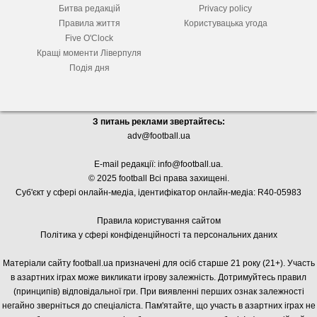
Битва редакцій
Privacy policy
Правила життя
Користувацька угода
Five O'Clock
Кращі моменти Ліверпуля
Подія дня
З питань реклами звертайтесь:
adv@football.ua
E-mail редакції:
info@football.ua
.
© 2025 football Всі права захищені.
Суб'єкт у сфері онлайн-медіа, і
дентифікатор онлайн-медіа: R40-05983
Правила користування сайтом
Політика у сфері конфіденційності та персональних даних
Матеріали сайту football.ua призначені для осіб старше 21 року (21+). Участь
в азартних іграх може викликати ігрову залежність. Дотримуйтесь правил
(принципів) відповідальної гри. При виявленні перших ознак залежності
негайно зверніться до спеціаліста. Пам'ятайте, що участь в азартних іграх не