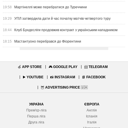
19:58
Мартінеллі може перебратися до Туреччини
19:29
УПЛ затвердила дати й час початку матчів четвертого туру
18:44
Клуб Бундесліги продовжив контракт з українським нападником
18:15
Мастантуоно перебрався до Фіорентини
🍏
APP STORE
🎮
GOOGLE PLAY
📨
TELEGRAM
▶️
YOUTUBE
📸
INSTAGRAM
📘
FACEBOOK
🦉
ADVERTISING PRICE
🇺🇦
УКРАЇНА
ЄВРОПА
Прем'єр-ліга
Англія
Перша ліга
Іспанія
Друга ліга
Італія