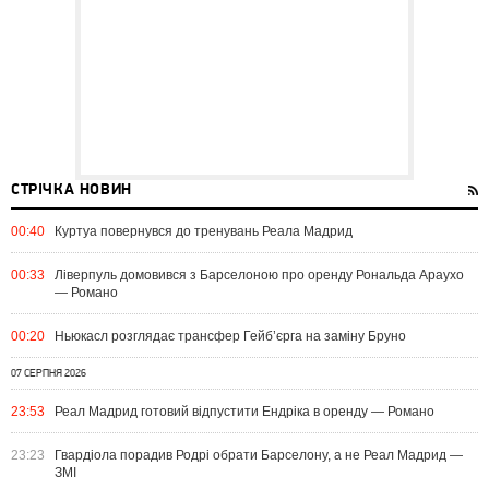
СТРІЧКА НОВИН
00:40
Куртуа повернувся до тренувань Реала Мадрид
00:33
Ліверпуль домовився з Барселоною про оренду Рональда Араухо
— Романо
00:20
Ньюкасл розглядає трансфер Гейб’єрга на заміну Бруно
07 СЕРПНЯ 2026
23:53
Реал Мадрид готовий відпустити Ендріка в оренду — Романо
23:23
Гвардіола порадив Родрі обрати Барселону, а не Реал Мадрид —
ЗМІ