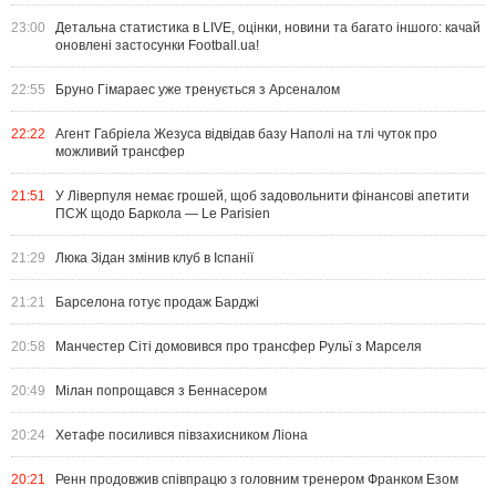
23:00
Детальна статистика в LIVE, оцінки, новини та багато іншого: качай
оновлені застосунки Football.ua!
22:55
Бруно Гімараес уже тренується з Арсеналом
22:22
Агент Габріела Жезуса відвідав базу Наполі на тлі чуток про
можливий трансфер
21:51
У Ліверпуля немає грошей, щоб задовольнити фінансові апетити
ПСЖ щодо Баркола — Le Parisien
21:29
Люка Зідан змінив клуб в Іспанії
21:21
Барселона готує продаж Барджі
20:58
Манчестер Сіті домовився про трансфер Рульї з Марселя
20:49
Мілан попрощався з Беннасером
20:24
Хетафе посилився півзахисником Ліона
20:21
Ренн продовжив співпрацю з головним тренером Франком Езом