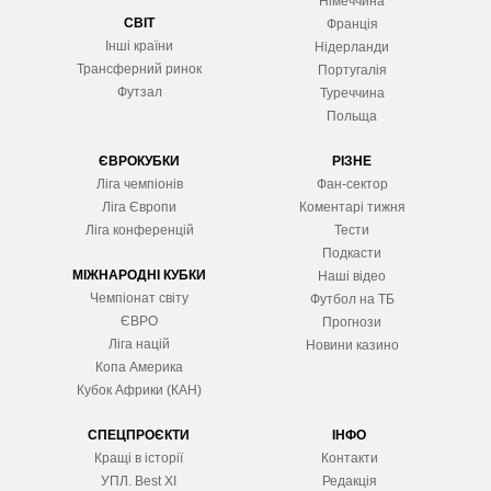
Німеччина
СВІТ
Франція
Інші країни
Нідерланди
Трансферний ринок
Португалія
Футзал
Туреччина
Польща
ЄВРОКУБКИ
РІЗНЕ
Ліга чемпіонів
Фан-сектор
Ліга Європ
и
Коментарі тижня
Ліга конференцій
Тести
Подкасти
МІЖНАРОДНІ КУБКИ
Наші відео
Чемпіонат світу
Футбол на ТБ
ЄВРО
Прогнози
Ліга націй
Новини казино
Копа Америка
Кубок Африки (КАН)
СПЕЦПРОЄКТИ
ІНФО
Кращі в історії
Контакти
УПЛ. Best XІ
Редакція