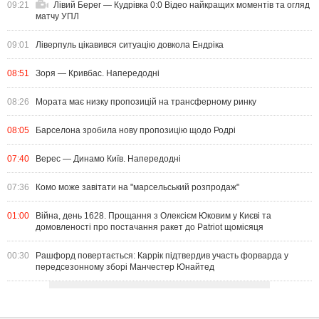
09:21
Лівий Берег — Кудрівка 0:0 Відео найкращих моментів та огляд
матчу УПЛ
09:01
Ліверпуль цікавився ситуацію довкола Ендріка
08:51
Зоря — Кривбас. Напередодні
08:26
Мората має низку пропозицій на трансферному ринку
08:05
Барселона зробила нову пропозицію щодо Родрі
07:40
Верес — Динамо Київ. Напередодні
07:36
Комо може завітати на "марсельський розпродаж"
01:00
Війна, день 1628. Прощання з Олексієм Юковим у Києві та
домовленості про постачання ракет до Patriot щомісяця
00:30
Рашфорд повертається: Каррік підтвердив участь форварда у
передсезонному зборі Манчестер Юнайтед