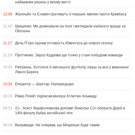
найважчих рішень у моєму житті
12:00
Жуніньйо та Єлавич гратимуть із перших хвилин проти Кривбасу
11:42
Шищенко: Ми домінували на полі і виглядали набагато краще за
Оболонь
11:17
Дель П’єро оцінив готовність Ювентуса до нового сезону
11:10
Протченко: Зараз Кудрівка ще точно у стані побудови команди
10:43
Рябоконь: Хотілося б якіснішого футболу, перш за все у виконанні
Лівого Берега
10:34
Епіцентр — Шахтар. Напередодні
10:15
Рівер Плейт підписав вінгера Атлетіко Альмаду
09:51
Асист Варфоломєєва допоміг Лінкольн Сіті обіграти Дербі в
1/64 фіналу Кубка англійської ліги
09:26
Вальверде: Не очікував, що Моурінью буде таким