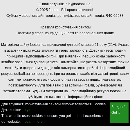
E-mail редакції:
info@football.ua
.
© 2025 football Всі права захищені.
Суб'єкт у сфері онлайн-медіа, і
дентифікатор онлайн-медіа: R40-05983
Правила користування сайтом
Політика у сфері конфіденційності та персональних даних
Матеріали сайту football.ua призначені для осіб старше 21 року (21+). Участь
в азартних іграх може викликати ігрову залежність. Дотримуйтесь правил
(принципів) відповідальної гри. При виявленні перших ознак залежності
негайно зверніться до спеціаліста. Пам'ятайте, що участь в азартних іграх не
може бути джерелом доходів або альтернативою роботі. Інформаційний
ресурс football.ua не проводить ігри на реальні та/або віртуальні гроші, також
сайт не приймає ні в якій формі оплату ставок та інших платежів, які
пов’язані/можуть бути пов’язані з азартними іграми, букмекерами чи
тоталізаторами. Будь-які матеріали на інформаційному ресурсі football.ua
публікуються виключно в інформаційних цілях.
Для зручності користування сайтом використовуються Cookies.
Згоден /
Детальніше
тут
Got it
This website uses cookies to ensure you get the best experience on
our website.
Learn more