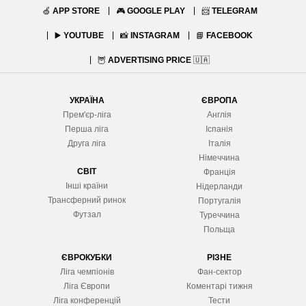
🍏
APP STORE
🎮
GOOGLE PLAY
📨
TELEGRAM
▶️
YOUTUBE
📸
INSTAGRAM
📘
FACEBOOK
🦉
ADVERTISING PRICE
🇺🇦
УКРАЇНА
ЄВРОПА
Прем'єр-ліга
Англія
Перша ліга
Іспанія
Друга ліга
Італія
Німеччина
СВІТ
Франція
Інші країни
Нідерланди
Трансферний ринок
Португалія
Футзал
Туреччина
Польща
ЄВРОКУБКИ
РІЗНЕ
Ліга чемпіонів
Фан-сектор
Ліга Європ
и
Коментарі тижня
Ліга конференцій
Тести