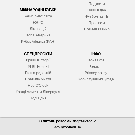
Подкасти
МІЖНАРОДНІ КУБКИ
Наші відео
Чемпіонат світу
Футбол на ТБ
ЄВРО
Прогнози
Ліга націй
Новини казино
Копа Америка
Кубок Африки (КАН)
СПЕЦПРОЄКТИ
ІНФО
Кращі в історії
Контакти
УПЛ. Best XІ
Редакція
Битва редакцій
Privacy policy
Правила життя
Користувацька угода
Five O'Clock
Кращі моменти Ліверпуля
Подія дня
З питань реклами звертайтесь:
adv@football.ua