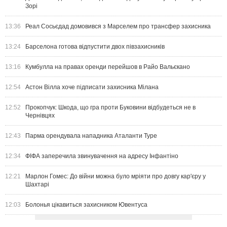
Зорі
13:36
Реал Сосьєдад домовився з Марселем про трансфер захисника
13:24
Барселона готова відпустити двох півзахисників
13:16
Кумбулла на правах оренди перейшов в Райо Вальєкано
12:54
Астон Вілла хоче підписати захисника Мілана
12:52
Прокопчук: Шкода, що гра проти Буковини відбудеться не в
Чернівцях
12:43
Парма орендувала нападника Аталанти Туре
12:34
ФІФА заперечила звинувачення на адресу Інфантіно
12:21
Марлон Гомес: До війни можна було мріяти про довгу кар'єру у
Шахтарі
12:03
Болонья цікавиться захисником Ювентуса