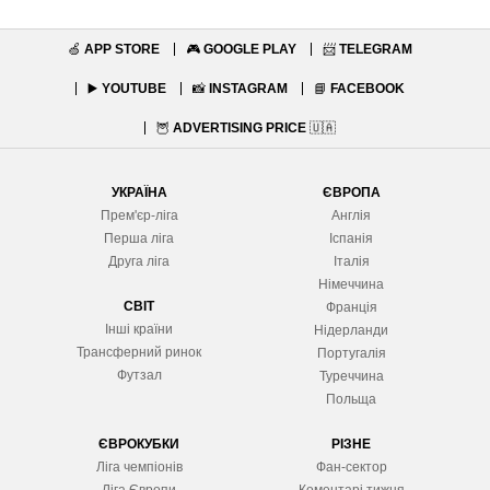
🍏
APP STORE
🎮
GOOGLE PLAY
📨
TELEGRAM
▶️
YOUTUBE
📸
INSTAGRAM
📘
FACEBOOK
🦉
ADVERTISING PRICE
🇺🇦
УКРАЇНА
ЄВРОПА
Прем'єр-ліга
Англія
Перша ліга
Іспанія
Друга ліга
Італія
Німеччина
СВІТ
Франція
Інші країни
Нідерланди
Трансферний ринок
Португалія
Футзал
Туреччина
Польща
ЄВРОКУБКИ
РІЗНЕ
Ліга чемпіонів
Фан-сектор