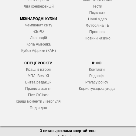
Ліга Європ
и
Коментарі тижня
Ліга конференцій
Тести
Подкасти
МІЖНАРОДНІ КУБКИ
Наші відео
Чемпіонат світу
Футбол на ТБ
ЄВРО
Прогнози
Ліга націй
Новини казино
Копа Америка
Кубок Африки (КАН)
СПЕЦПРОЄКТИ
ІНФО
Кращі в історії
Контакти
УПЛ. Best XІ
Редакція
Битва редакцій
Privacy policy
Правила життя
Користувацька угода
Five O'Clock
Кращі моменти Ліверпуля
Подія дня
З питань реклами звертайтесь: