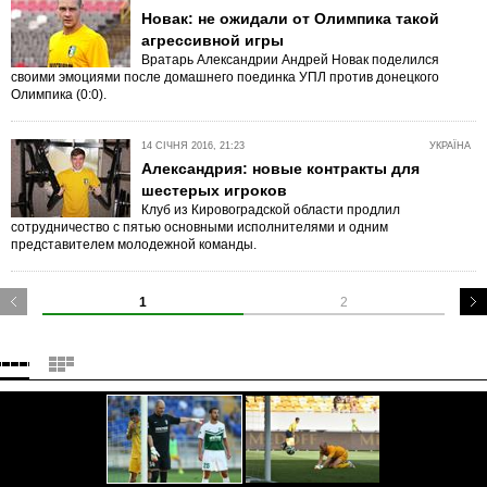
Новак: не ожидали от Олимпика такой
агрессивной игры
Вратарь Александрии Андрей Новак поделился
своими эмоциями после домашнего поединка УПЛ против донецкого
Олимпика (0:0).
14 СІЧНЯ 2016, 21:23
УКРАЇНА
Александрия: новые контракты для
шестерых игроков
Клуб из Кировоградской области продлил
сотрудничество с пятью основными исполнителями и одним
представителем молодежной команды.
1
2