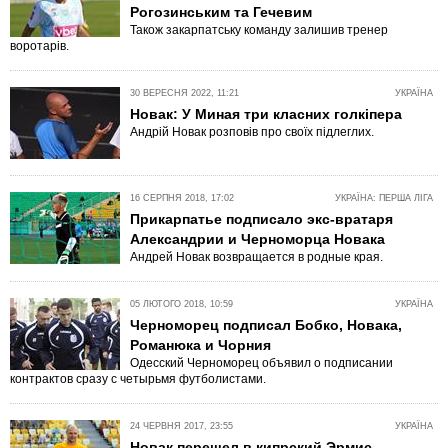
Рогозинським та Гечевим
Також закарпатську команду залишив тренер
воротарів.
30 ВЕРЕСНЯ 2022, 11:21
УКРАЇНА
Новак: У Миная три класних голкіпера
Андрій Новак розповів про своїх підлеглих.
16 СЕРПНЯ 2018, 17:02
УКРАЇНА: ПЕРША ЛІГА
Прикарпатье подписало экс-вратаря
Александрии и Черноморца Новака
Андрей Новак возвращается в родные края.
05 ЛЮТОГО 2018, 10:59
УКРАЇНА
Черноморец подписал Бобко, Новака,
Романюка и Чорния
Одесский Черноморец объявил о подписании
контрактов сразу с четырьмя футболистами.
24 ЧЕРВНЯ 2017, 23:55
УКРАЇНА
Новак перешел в кипрский Эрмис