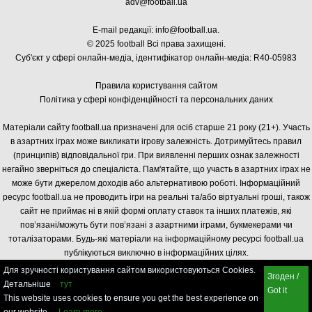
adv@football.ua
E-mail редакції:
info@football.ua
.
© 2025 football Всі права захищені.
Суб'єкт у сфері онлайн-медіа, і
дентифікатор онлайн-медіа: R40-05983
Правила користування сайтом
Політика у сфері конфіденційності та персональних даних
Матеріали сайту football.ua призначені для осіб старше 21 року (21+). Участь
в азартних іграх може викликати ігрову залежність. Дотримуйтесь правил
(принципів) відповідальної гри. При виявленні перших ознак залежності
негайно зверніться до спеціаліста. Пам'ятайте, що участь в азартних іграх не
може бути джерелом доходів або альтернативою роботі. Інформаційний
ресурс football.ua не проводить ігри на реальні та/або віртуальні гроші, також
сайт не приймає ні в якій формі оплату ставок та інших платежів, які
пов’язані/можуть бути пов’язані з азартними іграми, букмекерами чи
тоталізаторами. Будь-які матеріали на інформаційному ресурсі football.ua
публікуються виключно в інформаційних цілях.
Для зручності користування сайтом використовуються Cookies.
Згоден /
Детальніше
тут
Got it
This website uses cookies to ensure you get the best experience on