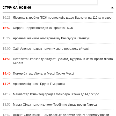
СТРІЧКА НОВИН
16:23
Ліверпуль зробив ПСЖ пропозицію щодо Барколя на 115 млн євро
15:52
Ферран Торрес погодив контракт із ПСЖ
15:29
Арсенал знайшов альтернативу Вінісіусу в Ювентусі
15:00
Хабі Алонсо назвав причину свого переходу в Челсі
14:51
Петряк та Огарков дебютують у складі Кудрівки в матчі проти Лівого
Берега
14:40
Помер батько Ліонеля Мессі Хорхе Мессі
14:25
Арсенал підписав Бруно Гімараеса
14:19
Манчестер Юнайтед продав голкіпера Вітека до Мідлсбро
13:55
Марку Сілва пояснив, чому Трубін не зіграв проти Гартса
13:42
Джонс: Сподіваюсь, нам вдасться здобути виїзну перемогу проти