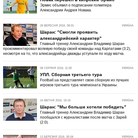
Эрмис объявил о подписании голкипера
Александрии Андрея Новака.
26 ВЕРЕСНЯ 2016, 09:01
УКРАЇНА
Шаран: "Смогли проявить
александрийский характер"
Главный тренер Александрии Владимир Шаран
прокомментировал волевую победу своей команды над Карпатами (3:2),
несмотря на то, что александрийцы дважды уступали по ходу матча.
08 СЕРПНЯ 2016, 11:00
УКРАЇНА
УПЛ. Сборная третьего тура
Football.ua представляет свою сборную из лучших
игроков третьего тура чемпионата Украины.
16 КВІТНЯ 2016, 19:16
УКРАЇНА
Шаран: "Мы больше хотели победить"
Главный тренер Александрии Владимир Шаран
пообщался с журналистами после матча с Зарей
(2:0).
13 БЕРЕЗНЯ 2016, 00:04
УКРАЇНА