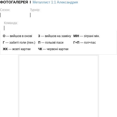
ФОТОГАЛЕРЕЯ
Металлист 1:1 Александрия
Сезон:
Турнір:
Команда:
O
— вийшов в онові
З
— вийшов на заміну
МІН
— зіграні мін.
Г
— забиті голи (пен.)
П
— гольові паси
Г+П
— гол+пас
ЖК
— жовті картки
ЧК
— червоні картки