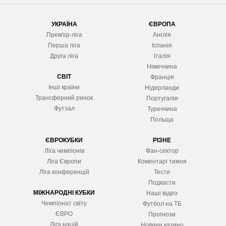
УКРАЇНА
ЄВРОПА
Прем'єр-ліга
Англія
Перша ліга
Іспанія
Друга ліга
Італія
Німеччина
СВІТ
Франція
Інші країни
Нідерланди
Трансферний ринок
Португалія
Футзал
Туреччина
Польща
ЄВРОКУБКИ
РІЗНЕ
Ліга чемпіонів
Фан-сектор
Ліга Європ
и
Коментарі тижня
Ліга конференцій
Тести
Подкасти
МІЖНАРОДНІ КУБКИ
Наші відео
Чемпіонат світу
Футбол на ТБ
ЄВРО
Прогнози
Ліга націй
Новини казино