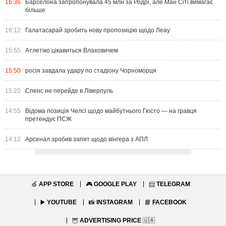
16:36
Барселона запропонувала 45 млн за Родрі, але Ман Сіті вимагає
більше
16:12
Галатасарай зробить нову пропозицію щодо Леау
15:55
Атлетіко цікавиться Влаховичем
15:50
росія завдала удару по стадіону Чорноморця
15:20
Спенс не перейде в Ліверпуль
14:55
Відома позиція Челсі щодо майбутнього Гюсто — на гравця
претендує ПСЖ
14:12
Арсенал зробив запит щодо вінгера з АПЛ
🍏
APP STORE
🎮
GOOGLE PLAY
📨
TELEGRAM
▶️
YOUTUBE
📸
INSTAGRAM
📘
FACEBOOK
🦉
ADVERTISING PRICE
🇺🇦