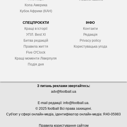
Копа Америка
Кубок Африки (КАН)
СПЕЦПРОЄКТИ
ІНФО
Кращі в історії
Контакти
УПЛ. Best XІ
Редакція
Битва редакцій
Privacy policy
Правила життя
Користувацька угода
Five O'Clock
Кращі моменти Ліверпуля
Подія дня
З питань реклами звертайтесь:
adv@football.ua
E-mail редакції:
info@football.ua
.
© 2025 football Всі права захищені.
Суб'єкт у сфері онлайн-медіа, і
дентифікатор онлайн-медіа: R40-05983
Правила користування сайтом