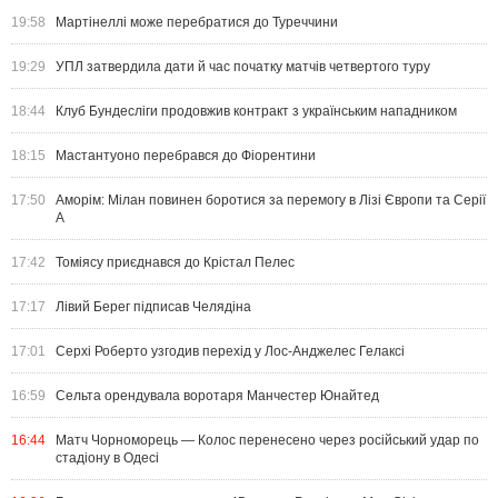
19:58
Мартінеллі може перебратися до Туреччини
19:29
УПЛ затвердила дати й час початку матчів четвертого туру
18:44
Клуб Бундесліги продовжив контракт з українським нападником
18:15
Мастантуоно перебрався до Фіорентини
17:50
Аморім: Мілан повинен боротися за перемогу в Лізі Європи та Серії
А
17:42
Томіясу приєднався до Крістал Пелес
17:17
Лівий Берег підписав Челядіна
17:01
Серхі Роберто узгодив перехід у Лос-Анджелес Гелаксі
16:59
Сельта орендувала воротаря Манчестер Юнайтед
16:44
Матч Чорноморець — Колос перенесено через російський удар по
стадіону в Одесі