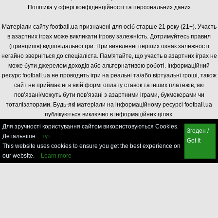
Політика у сфері конфіденційності та персональних даних
Матеріали сайту football.ua призначені для осіб старше 21 року (21+). Участь
в азартних іграх може викликати ігрову залежність. Дотримуйтесь правил
(принципів) відповідальної гри. При виявленні перших ознак залежності
негайно зверніться до спеціаліста. Пам'ятайте, що участь в азартних іграх не
може бути джерелом доходів або альтернативою роботі. Інформаційний
ресурс football.ua не проводить ігри на реальні та/або віртуальні гроші, також
сайт не приймає ні в якій формі оплату ставок та інших платежів, які
пов’язані/можуть бути пов’язані з азартними іграми, букмекерами чи
тоталізаторами. Будь-які матеріали на інформаційному ресурсі football.ua
публікуються виключно в інформаційних цілях.
Для зручності користування сайтом використовуються Cookies.
Згоден /
Детальніше
тут
Got it
This website uses cookies to ensure you get the best experience on
our website.
Learn more