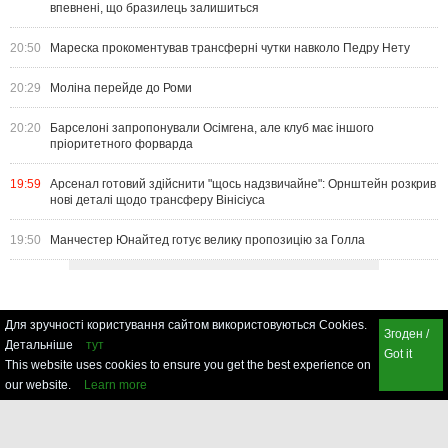
впевнені, що бразилець залишиться
20:50
Мареска прокоментував трансферні чутки навколо Педру Нету
20:29
Моліна перейде до Роми
20:20
Барселоні запропонували Осімгена, але клуб має іншого
пріоритетного форварда
19:59
Арсенал готовий здійснити "щось надзвичайне": Орнштейн розкрив
нові деталі щодо трансферу Вінісіуса
19:50
Манчестер Юнайтед готує велику пропозицію за Голла
Для зручності користування сайтом використовуються Cookies.
Згоден /
Детальніше
тут
Got it
This website uses cookies to ensure you get the best experience on
our website.
Learn more