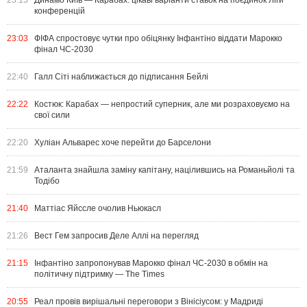
23:15
Динамо Київ — Карабах: цікаві варіанти ставок на поєдинок Ліги
конференцій
23:03
ФІФА спростовує чутки про обіцянку Інфантіно віддати Марокко
фінал ЧС-2030
22:40
Галл Сіті наближається до підписання Бейлі
22:22
Костюк: Карабах — непростий суперник, але ми розраховуємо на
свої сили
22:20
Хуліан Альварес хоче перейти до Барселони
21:59
Аталанта знайшла заміну капітану, націлившись на Романьйолі та
Тодібо
21:40
Маттіас Яйссле очолив Ньюкасл
21:26
Вест Гем запросив Деле Аллі на перегляд
21:15
Інфантіно запропонував Марокко фінал ЧС-2030 в обмін на
політичну підтримку — The Times
20:55
Реал провів вирішальні переговори з Вінісіусом: у Мадриді