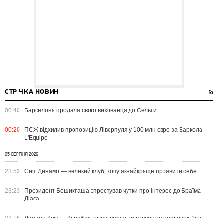
СТРІЧКА НОВИН
00:40
Барселона продала свого вихованця до Сельти
00:20
ПСЖ відхилив пропозицію Ліверпуля у 100 млн євро за Баркола —
L'Equipe
05 СЕРПНЯ 2026
23:53
Сич: Динамо — великий клуб, хочу якнайкраще проявити себе
23:23
Президент Бешикташа спростував чутки про інтерес до Браїма
Діаса