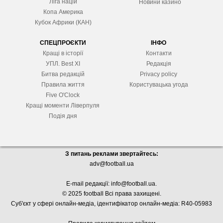
Ліга націй
Новини казино
Копа Америка
Кубок Африки (КАН)
СПЕЦПРОЄКТИ
ІНФО
Кращі в історії
Контакти
УПЛ. Best XІ
Редакція
Битва редакцій
Privacy policy
Правила життя
Користувацька угода
Five O'Clock
Кращі моменти Ліверпуля
Подія дня
З питань реклами звертайтесь:
adv@football.ua
E-mail редакції:
info@football.ua
.
© 2025 football Всі права захищені.
Суб'єкт у сфері онлайн-медіа, і
дентифікатор онлайн-медіа: R40-05983