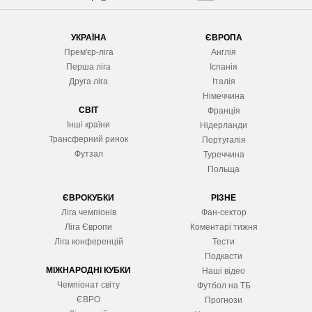
УКРАЇНА
ЄВРОПА
Прем'єр-ліга
Англія
Перша ліга
Іспанія
Друга ліга
Італія
Німеччина
СВІТ
Франція
Інші країни
Нідерланди
Трансферний ринок
Португалія
Футзал
Туреччина
Польща
ЄВРОКУБКИ
РІЗНЕ
Ліга чемпіонів
Фан-сектор
Ліга Європ
и
Коментарі тижня
Ліга конференцій
Тести
Подкасти
МІЖНАРОДНІ КУБКИ
Наші відео
Чемпіонат світу
Футбол на ТБ
ЄВРО
Прогнози