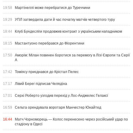
19:58
Мартінеллі може перебратися до Туреччини
19:29
УПЛ затвердила дати й час початку матчів четвертого туру
18:44
Клуб Бундесліги продовжив контракт з українським нападником
18:15
Мастантуоно перебрався до Фіорентини
17:50
Аморім: Мілан повинен боротися за перемогу в Лізі Європи та Серії
А
17:42
Томіясу приєднався до Крістал Пелес
17:17
Лівий Берег підписав Челядіна
17:01
Серхі Роберто узгодив перехід у Лос-Анджелес Гелаксі
16:59
Сельта орендувала воротаря Манчестер Юнайтед
16:44
Матч Чорноморець — Колос перенесено через російський удар по
стадіону в Одесі