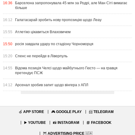
16:36
Барселона запропонувала 45 млн за Родрі, але Ман Сіті вимагає
більше
16:12
Галатасарай зробить нову пропозицію щодо Леау
15:55
Атлетіко цікавиться Влаховичем
15:50
росія завдала удару по стадіону Чорноморця
15:20
Спенс не перейде в Ліверпуль
14:55
Відома позиція Челсі щодо майбутнього Гюсто — на гравця
претендує ПСЖ
14:12
Арсенал зробив запит щодо вінгера з АПЛ
🍏
APP STORE
🎮
GOOGLE PLAY
📨
TELEGRAM
▶️
YOUTUBE
📸
INSTAGRAM
📘
FACEBOOK
🦉
ADVERTISING PRICE
🇺🇦