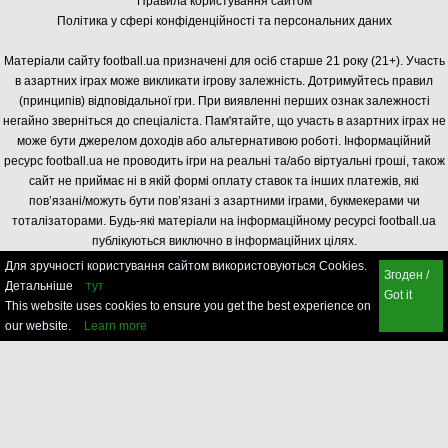
Правила користування сайтом
Політика у сфері конфіденційності та персональних даних
Матеріали сайту football.ua призначені для осіб старше 21 року (21+). Участь
в азартних іграх може викликати ігрову залежність. Дотримуйтесь правил
(принципів) відповідальної гри. При виявленні перших ознак залежності
негайно зверніться до спеціаліста. Пам'ятайте, що участь в азартних іграх не
може бути джерелом доходів або альтернативою роботі. Інформаційний
ресурс football.ua не проводить ігри на реальні та/або віртуальні гроші, також
сайт не приймає ні в якій формі оплату ставок та інших платежів, які
пов’язані/можуть бути пов’язані з азартними іграми, букмекерами чи
тоталізаторами. Будь-які матеріали на інформаційному ресурсі football.ua
публікуються виключно в інформаційних цілях.
Для зручності користування сайтом використовуються Cookies.
Згоден /
Детальніше
тут
Got it
This website uses cookies to ensure you get the best experience on
our website.
Learn more