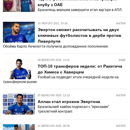
клубу з ОАЕ
Бразилець вирішив завершити етап кар’єри в АПЛ.
20 ЛЮТОГО 2021, 07:45
АНГЛІЯ
Эвертон сможет рассчитывать на двух
ключевых футболистов в дерби против
Ливерпуля
Обойма Карло Анчелотти получила долгожданное пополнение.
08 ВЕРЕСНЯ 2020, 13:01
ІНШЕ
ТОП-10 трансферов недели: от Ракитича
до Хамеса с Хаверцем
Football.ua подводит итоги очередной недели на
трансферном рынке.
05 ВЕРЕСНЯ 2020, 13:10
АНГЛІЯ
Аллан стал игроком Эвертона
Бразильский хавбек подписал с "ирисками"
трехлетний контракт.
01 ВЕРЕСНЯ 2020, 09:59
АНГЛІЯ