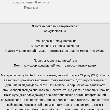
Кращі моменти Ліверпуля
Подія дня
З питань реклами звертайтесь:
adv@football.ua
E-mail редакції:
info@football.ua
.
© 2025 football Всі права захищені.
Суб'єкт у сфері онлайн-медіа, і
дентифікатор онлайн-медіа: R40-05983
Правила користування сайтом
Політика у сфері конфіденційності та персональних даних
Матеріали сайту football.ua призначені для осіб старше 21 року (21+). Участь
в азартних іграх може викликати ігрову залежність. Дотримуйтесь правил
(принципів) відповідальної гри. При виявленні перших ознак залежності
негайно зверніться до спеціаліста. Пам'ятайте, що участь в азартних іграх не
може бути джерелом доходів або альтернативою роботі. Інформаційний
ресурс football.ua не проводить ігри на реальні та/або віртуальні гроші, також
сайт не приймає ні в якій формі оплату ставок та інших платежів, які
пов’язані/можуть бути пов’язані з азартними іграми, букмекерами чи