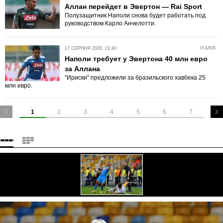
Аллан перейдет в Эвертон — Rai Sport
Полузащитник Наполи снова будет работать под
руководством Карло Анчелотти.
17 СЕРПНЯ 2020, 21:40
ІТАЛІЯ
Наполи требует у Эвертона 40 млн евро
за Аллана
"Ириски" предложили за бразильского хавбека 25
млн евро.
1
2
3
4
5
6
7