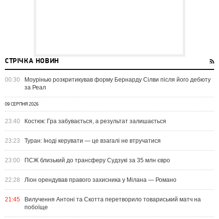
СТРІЧКА НОВИН
00:30
Моурінью розкритикував форму Бернарду Сілви після його дебюту
за Реал
09 СЕРПНЯ 2026
23:40
Костюк: Гра забувається, а результат залишається
23:23
Туран: Іноді керувати — це взагалі не втручатися
23:00
ПСЖ близький до трансферу Судзукі за 35 млн євро
22:28
Ліон орендував правого захисника у Мілана — Романо
21:45
Вилучення Антоні та Скотта перетворило товариський матч на
побоїще