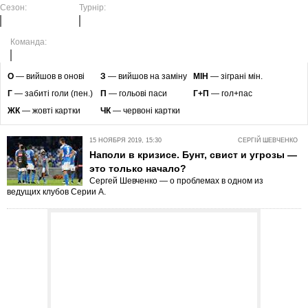
Сезон:
Турнір:
Команда:
O
— вийшов в онові
З
— вийшов на заміну
МІН
— зіграні мін.
Г
— забиті голи (пен.)
П
— гольові паси
Г+П
— гол+пас
ЖК
— жовті картки
ЧК
— червоні картки
15 НОЯБРЯ 2019, 15:30
СЕРГІЙ ШЕВЧЕНКО
Наполи в кризисе. Бунт, свист и угрозы —
это только начало?
Сергей Шевченко — о проблемах в одном из
ведущих клубов Серии А.