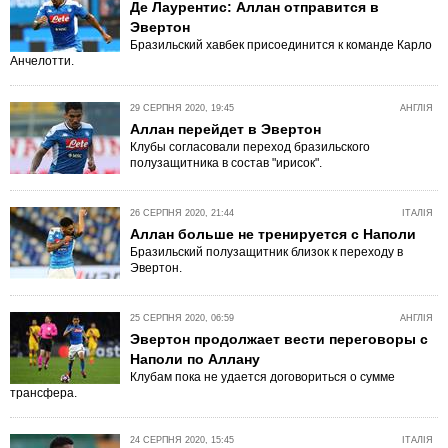
Де Лаурентис: Аллан отправится в
Эвертон
Бразильский хавбек присоединится к команде Карло
Анчелотти.
29 СЕРПНЯ 2020, 19:45
АНГЛІЯ
Аллан перейдет в Эвертон
Клубы согласовали переход бразильского
полузащитника в состав "ирисок".
26 СЕРПНЯ 2020, 21:44
ІТАЛІЯ
Аллан больше не тренируется с Наполи
Бразильский полузащитник близок к переходу в
Эвертон.
25 СЕРПНЯ 2020, 06:59
АНГЛІЯ
Эвертон продолжает вести переговоры с
Наполи по Аллану
Клубам пока не удается договориться о сумме
трансфера.
24 СЕРПНЯ 2020, 15:45
ІТАЛІЯ