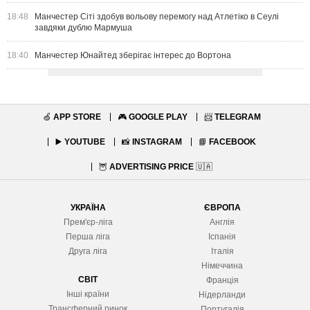
18:48
Манчестер Сіті здобув вольову перемогу над Атлетіко в Сеулі
завдяки дублю Мармуша
18:40
Манчестер Юнайтед зберігає інтерес до Вортона
🍏
APP STORE
🎮
GOOGLE PLAY
📨
TELEGRAM
▶️
YOUTUBE
📸
INSTAGRAM
📘
FACEBOOK
🦉
ADVERTISING PRICE
🇺🇦
УКРАЇНА
ЄВРОПА
Прем'єр-ліга
Англія
Перша ліга
Іспанія
Друга ліга
Італія
Німеччина
СВІТ
Франція
Інші країни
Нідерланди
Трансферний ринок
Португалія