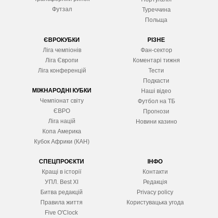
Футзал
Туреччина
Польща
ЄВРОКУБКИ
РІЗНЕ
Ліга чемпіонів
Фан-сектор
Ліга Європ
и
Коментарі тижня
Ліга конференцій
Тести
Подкасти
МІЖНАРОДНІ КУБКИ
Наші відео
Чемпіонат світу
Футбол на ТБ
ЄВРО
Прогнози
Ліга націй
Новини казино
Копа Америка
Кубок Африки (КАН)
СПЕЦПРОЄКТИ
ІНФО
Кращі в історії
Контакти
УПЛ. Best XІ
Редакція
Битва редакцій
Privacy policy
Правила життя
Користувацька угода
Five O'Clock