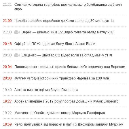
21:21
Севілья узгодила трансфер шотландського бомбардира за 9 млн
євро
21:00
Чалоба офіційно перейшов до Комо за понад 30 млн фунтів
21:00
Верес — Динамо Київ 1:2 Відео голів та огляд матчу УПЛ
20:48
Офіційно: ПСЖ підписав Люку Діня з Астон Вілли
20:30
Епіцентр — Шахтар 0:2 Відео голів та огляд матчу УПЛ
20:04
Пономаренко з пенальті приніс Динамо Київ перемогу над Вересом
20:00
Фулгем узгодив історичний трансфер Чарльза за £30 млн
19:40
Артета високо оцінив Бруно Гімараеса
19:27
Арсенал вперше з 2019 року програв домашній Кубок Емірейтс
19:22
Манчестер Юнайтед змінив номер Маркуса Рашфорда
18:59
Челсі врятувався від поразки в матчі з Джохором завдяки Мудрику