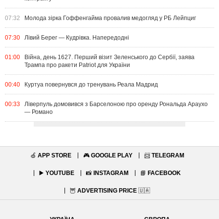
07:32
Молода зірка Гоффенгайма провалив медогляд у РБ Лейпциг
07:30
Лівий Берег — Кудрівка. Напередодні
01:00
Війна, день 1627. Перший візит Зеленського до Сербії, заява
Трампа про ракети Patriot для України
00:40
Куртуа повернувся до тренувань Реала Мадрид
00:33
Ліверпуль домовився з Барселоною про оренду Рональда Араухо
— Романо
🍏
APP STORE
🎮
GOOGLE PLAY
📨
TELEGRAM
▶️
YOUTUBE
📸
INSTAGRAM
📘
FACEBOOK
🦉
ADVERTISING PRICE
🇺🇦