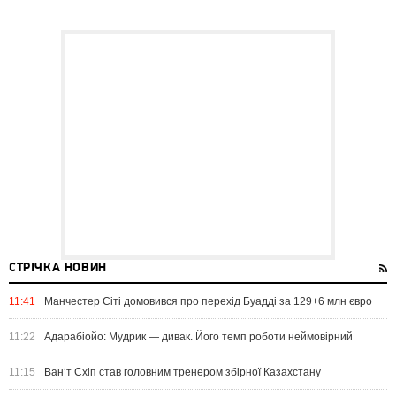
СТРІЧКА НОВИН
11:41
Манчестер Сіті домовився про перехід Буадді за 129+6 млн євро
11:22
Адарабіойо: Мудрик — дивак. Його темп роботи неймовірний
11:15
Ван‘т Схіп став головним тренером збірної Казахстану