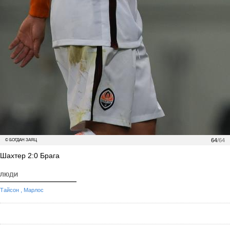
64
/64
© БОГДАН ЗАЯЦ
Шахтер 2:0 Брага
ЛЮДИ
,
Тайсон
Марлос