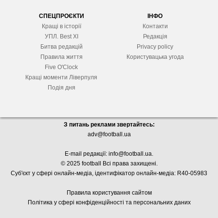
СПЕЦПРОЄКТИ
ІНФО
Кращі в історії
Контакти
УПЛ. Best XІ
Редакція
Битва редакцій
Privacy policy
Правила життя
Користувацька угода
Five O'Clock
Кращі моменти Ліверпуля
Подія дня
З питань реклами звертайтесь:
adv@football.ua
E-mail редакції:
info@football.ua
.
© 2025 football Всі права захищені.
Суб'єкт у сфері онлайн-медіа, і
дентифікатор онлайн-медіа: R40-05983
Правила користування сайтом
Політика у сфері конфіденційності та персональних даних