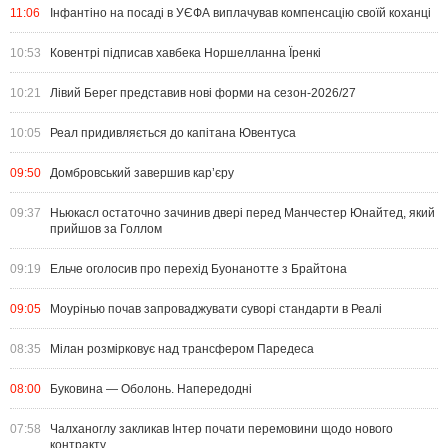
11:06
Інфантіно на посаді в УЄФА виплачував компенсацію своїй коханці
10:53
Ковентрі підписав хавбека Норшелланна Їренкі
10:21
Лівий Берег представив нові форми на сезон-2026/27
10:05
Реал придивляється до капітана Ювентуса
09:50
Домбровський завершив кар’єру
09:37
Ньюкасл остаточно зачинив двері перед Манчестер Юнайтед, який
прийшов за Голлом
09:19
Ельче оголосив про перехід Буонанотте з Брайтона
09:05
Моурінью почав запроваджувати суворі стандарти в Реалі
08:35
Мілан розмірковує над трансфером Паредеса
08:00
Буковина — Оболонь. Напередодні
07:58
Чалханоглу закликав Інтер почати перемовини щодо нового
контракту