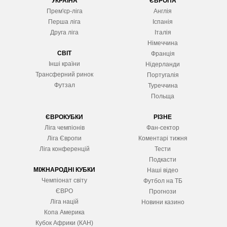
УКРАЇНА
ЄВРОПА
Прем'єр-ліга
Англія
Перша ліга
Іспанія
Друга ліга
Італія
Німеччина
СВІТ
Франція
Інші країни
Нідерланди
Трансферний ринок
Португалія
Футзал
Туреччина
Польща
ЄВРОКУБКИ
РІЗНЕ
Ліга чемпіонів
Фан-сектор
Ліга Європ
и
Коментарі тижня
Ліга конференцій
Тести
Подкасти
МІЖНАРОДНІ КУБКИ
Наші відео
Чемпіонат світу
Футбол на ТБ
ЄВРО
Прогнози
Ліга націй
Новини казино
Копа Америка
Кубок Африки (КАН)