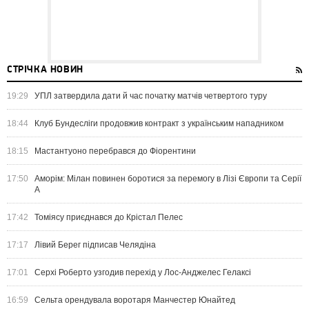
СТРІЧКА НОВИН
19:29
УПЛ затвердила дати й час початку матчів четвертого туру
18:44
Клуб Бундесліги продовжив контракт з українським нападником
18:15
Мастантуоно перебрався до Фіорентини
17:50
Аморім: Мілан повинен боротися за перемогу в Лізі Європи та Серії
А
17:42
Томіясу приєднався до Крістал Пелес
17:17
Лівий Берег підписав Челядіна
17:01
Серхі Роберто узгодив перехід у Лос-Анджелес Гелаксі
16:59
Сельта орендувала воротаря Манчестер Юнайтед