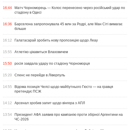
16:44
Матч Чорноморець — Колос перенесено через російський удар по
стадіону в Одесі
16:36
Барселона запропонувала 45 млн за Родрі, але Ман Сіті вимагає
більше
16:12
Галатасарай зробить нову пропозицію щодо Леау
15:55
Атлетіко цікавиться Влаховичем
15:50
росія завдала удару по стадіону Чорноморця
15:20
Спенс не перейде в Ліверпуль
14:55
Відома позиція Челсі щодо майбутнього Гюсто — на гравця
претендує ПСЖ
14:12
Арсенал зробив запит щодо вінгера з АПЛ
13:54
Президент АФА заявив про кампанію проти збірної Аргентини на
ЧС-2026