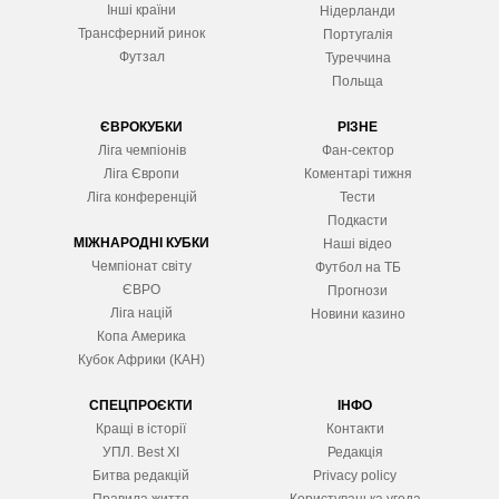
Інші країни
Нідерланди
Трансферний ринок
Португалія
Футзал
Туреччина
Польща
ЄВРОКУБКИ
РІЗНЕ
Ліга чемпіонів
Фан-сектор
Ліга Європ
и
Коментарі тижня
Ліга конференцій
Тести
Подкасти
МІЖНАРОДНІ КУБКИ
Наші відео
Чемпіонат світу
Футбол на ТБ
ЄВРО
Прогнози
Ліга націй
Новини казино
Копа Америка
Кубок Африки (КАН)
СПЕЦПРОЄКТИ
ІНФО
Кращі в історії
Контакти
УПЛ. Best XІ
Редакція
Битва редакцій
Privacy policy