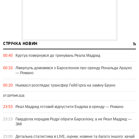
СТРІЧКА НОВИН
00:40
Куртуа повернувся до тренувань Реала Мадрид
00:33
Ліверпуль домовився з Барселоною про оренду Рональда Араухо
— Романо
00:20
Ньюкасл розглядає трансфер Гейб’єрга на заміну Бруно
07 СЕРПНЯ 2026
23:53
Реал Мадрид готовий відпустити Ендріка в оренду — Романо
23:23
Гвардіола порадив Родрі обрати Барселону, а не Реал Мадрид —
ЗМІ
23:00
Детальна статистика в LIVE, оцінки, новини та багато іншого: качай