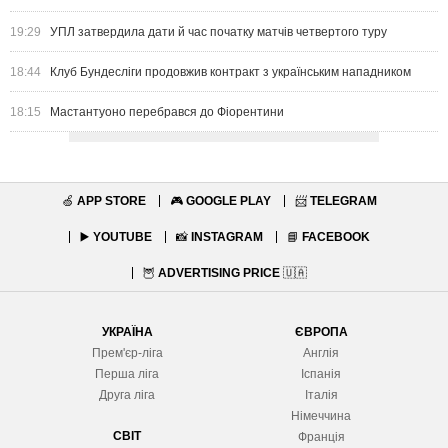
19:29
УПЛ затвердила дати й час початку матчів четвертого туру
18:44
Клуб Бундесліги продовжив контракт з українським нападником
18:15
Мастантуоно перебрався до Фіорентини
🍏
APP STORE
🎮
GOOGLE PLAY
📨
TELEGRAM
▶️
YOUTUBE
📸
INSTAGRAM
📘
FACEBOOK
🦉
ADVERTISING PRICE
🇺🇦
УКРАЇНА
ЄВРОПА
Прем'єр-ліга
Англія
Перша ліга
Іспанія
Друга ліга
Італія
Німеччина
СВІТ
Франція