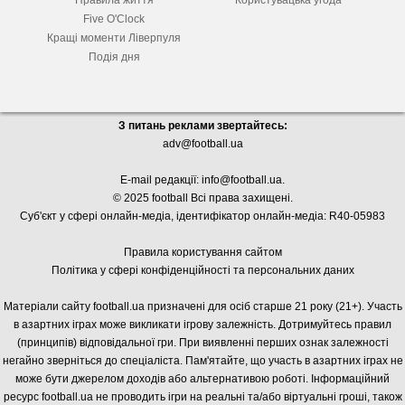
Правила життя
Користувацька угода
Five O'Clock
Кращі моменти Ліверпуля
Подія дня
З питань реклами звертайтесь:
adv@football.ua
E-mail редакції:
info@football.ua
.
© 2025 football Всі права захищені.
Суб'єкт у сфері онлайн-медіа, і
дентифікатор онлайн-медіа: R40-05983
Правила користування сайтом
Політика у сфері конфіденційності та персональних даних
Матеріали сайту football.ua призначені для осіб старше 21 року (21+). Участь
в азартних іграх може викликати ігрову залежність. Дотримуйтесь правил
(принципів) відповідальної гри. При виявленні перших ознак залежності
негайно зверніться до спеціаліста. Пам'ятайте, що участь в азартних іграх не
може бути джерелом доходів або альтернативою роботі. Інформаційний
ресурс football.ua не проводить ігри на реальні та/або віртуальні гроші, також