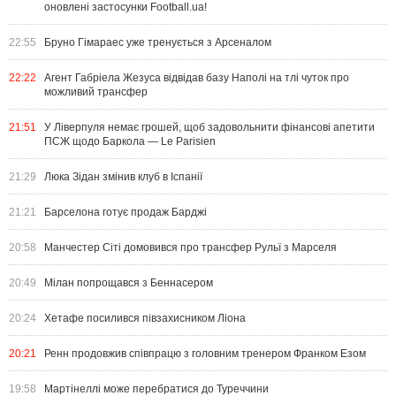
оновлені застосунки Football.ua!
22:55
Бруно Гімараес уже тренується з Арсеналом
22:22
Агент Габріела Жезуса відвідав базу Наполі на тлі чуток про
можливий трансфер
21:51
У Ліверпуля немає грошей, щоб задовольнити фінансові апетити
ПСЖ щодо Баркола — Le Parisien
21:29
Люка Зідан змінив клуб в Іспанії
21:21
Барселона готує продаж Барджі
20:58
Манчестер Сіті домовився про трансфер Рульї з Марселя
20:49
Мілан попрощався з Беннасером
20:24
Хетафе посилився півзахисником Ліона
20:21
Ренн продовжив співпрацю з головним тренером Франком Езом
19:58
Мартінеллі може перебратися до Туреччини