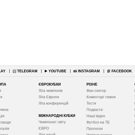
LAY
📨
TELEGRAM
▶️
YOUTUBE
📸
INSTAGRAM
📘
FACEBOOK
ОПА
ЄВРОКУБКИ
РІЗНЕ
я
Ліга чемпіонів
Фан-сектор
ія
Ліга Європ
и
Коментарі тижня
я
Ліга конференцій
Тести
ччина
Подкасти
МІЖНАРОДНІ КУБКИ
ція
Наші відео
Чемпіонат світу
рланди
Футбол на ТБ
ЄВРО
галія
Прогнози
Ліга націй