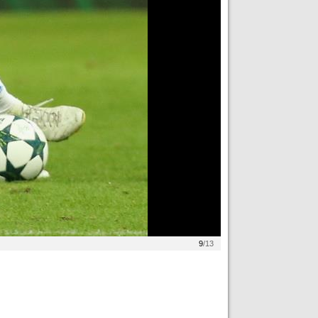
9
/13