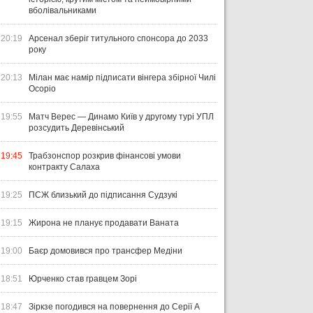
вболівальниками
20:19
Арсенал зберіг титульного спонсора до 2033
року
20:13
Мілан має намір підписати вінгера збірної Чилі
Осоріо
19:55
Матч Верес — Динамо Київ у другому турі УПЛ
розсудить Деревінський
19:45
Трабзонспор розкрив фінансові умови
контракту Салаха
19:25
ПСЖ близький до підписання Судзукі
19:15
Жирона не планує продавати Ваната
19:00
Баєр домовився про трансфер Медіни
18:51
Юрченко став гравцем Зорі
18:47
Зіркзе погодився на повернення до Серії А