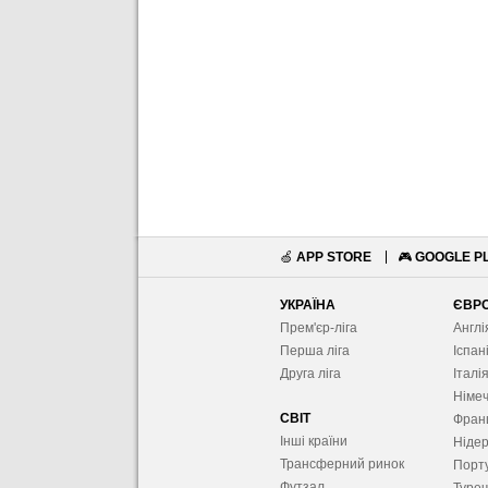
🍏
APP STORE
🎮
GOOGLE P
УКРАЇНА
ЄВР
Прем'єр-ліга
Англі
Перша ліга
Іспан
Друга ліга
Італі
Німе
СВІТ
Фран
Інші країни
Ніде
Трансферний ринок
Порту
Футзал