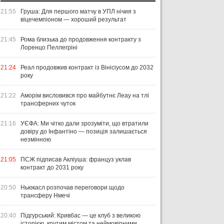
21:55
Груша: Для першого матчу в УПЛ нічия з
віцечемпіоном — хороший результат
21:45
Рома близька до продовження контракту з
Лоренцо Пеллегріні
21:24
Реал продовжив контракт із Вінісіусом до 2032
року
21:22
Аморім висловився про майбутнє Леау на тлі
трансферних чуток
21:16
УЄФА: Ми чітко дали зрозуміти, що втратили
довіру до Інфантіно — позиція залишається
незмінною
21:05
ПСЖ підписав Акліуша: француз уклав
контракт до 2031 року
20:50
Ньюкасл розпочав переговори щодо
трансферу Нмечі
20:40
Підгурський: Кривбас — це клуб з великою
історією, крутим містом та неймовірними