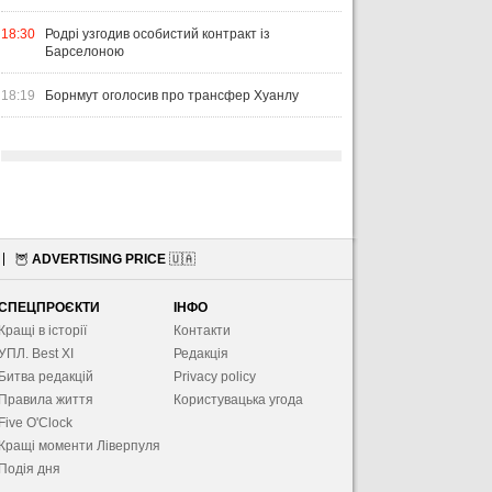
18:30
Родрі узгодив особистий контракт із
Барселоною
18:19
Борнмут оголосив про трансфер Хуанлу
🦉
ADVERTISING PRICE
🇺🇦
СПЕЦПРОЄКТИ
ІНФО
Кращі в історії
Контакти
УПЛ. Best XІ
Редакція
Битва редакцій
Privacy policy
Правила життя
Користувацька угода
Five O'Clock
Кращі моменти Ліверпуля
Подія дня