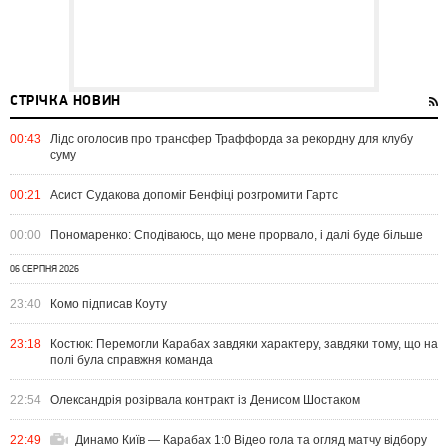
СТРІЧКА НОВИН
00:43
Лідс оголосив про трансфер Траффорда за рекордну для клубу
суму
00:21
Асист Судакова допоміг Бенфіці розгромити Гартс
00:00
Пономаренко: Сподіваюсь, що мене прорвало, і далі буде більше
06 СЕРПНЯ 2026
23:40
Комо підписав Коуту
23:18
Костюк: Перемогли Карабах завдяки характеру, завдяки тому, що на
полі була справжня команда
22:54
Олександрія розірвала контракт із Денисом Шостаком
22:49
Динамо Київ — Карабах 1:0 Відео гола та огляд матчу відбору