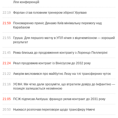
Ліги конференцій
22:19
Форлан став головним тренером збірної Уругваю
21:59
Пономаренко приніс Динамо Київ мінімальну перемогу над
Карабахом
21:55
Груша: Для першого матчу в УПЛ нічия з віцечемпіоном — хороший
результат
21:45
Рома близька до продовження контракту з Лоренцо Пеллегріні
21:24
Реал продовжив контракт із Вінісіусом до 2032 року
21:22
Аморім висловився про майбутнє Леау на тлі трансферних чуток
21:16
УЄФА: Ми чітко дали зрозуміти, що втратили довіру до Інфантіно —
позиція залишається незмінною
21:05
ПСЖ підписав Акліуша: француз уклав контракт до 2031 року
20:50
Ньюкасл розпочав переговори щодо трансферу Нмечі