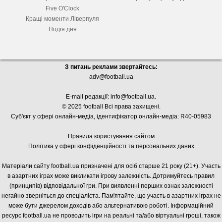
Five O'Clock
Кращі моменти Ліверпуля
Подія дня
З питань реклами звертайтесь:
adv@football.ua
E-mail редакції:
info@football.ua
.
© 2025 football Всі права захищені.
Суб'єкт у сфері онлайн-медіа, і
дентифікатор онлайн-медіа: R40-05983
Правила користування сайтом
Політика у сфері конфіденційності та персональних даних
Матеріали сайту football.ua призначені для осіб старше 21 року (21+). Участь
в азартних іграх може викликати ігрову залежність. Дотримуйтесь правил
(принципів) відповідальної гри. При виявленні перших ознак залежності
негайно зверніться до спеціаліста. Пам'ятайте, що участь в азартних іграх не
може бути джерелом доходів або альтернативою роботі. Інформаційний
ресурс football.ua не проводить ігри на реальні та/або віртуальні гроші, також