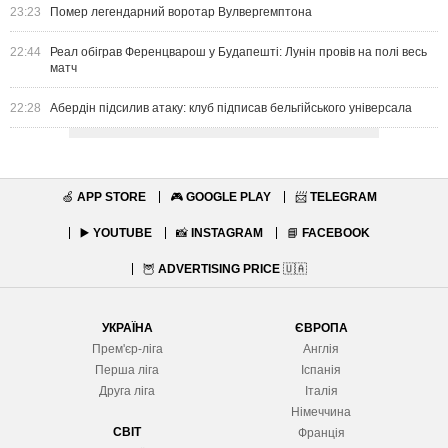
23:23
Помер легендарний воротар Вулвергемптона
22:44
Реал обіграв Ференцварош у Будапешті: Лунін провів на полі весь
матч
22:28
Абердін підсилив атаку: клуб підписав бельгійського універсала
🍏
APP STORE
🎮
GOOGLE PLAY
📨
TELEGRAM
▶️
YOUTUBE
📸
INSTAGRAM
📘
FACEBOOK
🦉
ADVERTISING PRICE
🇺🇦
УКРАЇНА
ЄВРОПА
Прем'єр-ліга
Англія
Перша ліга
Іспанія
Друга ліга
Італія
Німеччина
СВІТ
Франція