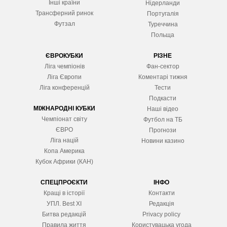
Інші країни
Нідерланди
Трансферний ринок
Португалія
Футзал
Туреччина
Польща
ЄВРОКУБКИ
РІЗНЕ
Ліга чемпіонів
Фан-сектор
Ліга Європ
и
Коментарі тижня
Ліга конференцій
Тести
Подкасти
МІЖНАРОДНІ КУБКИ
Наші відео
Чемпіонат світу
Футбол на ТБ
ЄВРО
Прогнози
Ліга націй
Новини казино
Копа Америка
Кубок Африки (КАН)
СПЕЦПРОЄКТИ
ІНФО
Кращі в історії
Контакти
УПЛ. Best XІ
Редакція
Битва редакцій
Privacy policy
Правила життя
Користувацька угода