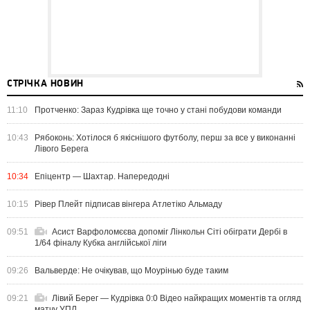
СТРІЧКА НОВИН
11:10
Протченко: Зараз Кудрівка ще точно у стані побудови команди
10:43
Рябоконь: Хотілося б якіснішого футболу, перш за все у виконанні
Лівого Берега
10:34
Епіцентр — Шахтар. Напередодні
10:15
Рівер Плейт підписав вінгера Атлетіко Альмаду
09:51
Асист Варфоломєєва допоміг Лінкольн Сіті обіграти Дербі в
1/64 фіналу Кубка англійської ліги
09:26
Вальверде: Не очікував, що Моурінью буде таким
09:21
Лівий Берег — Кудрівка 0:0 Відео найкращих моментів та огляд
матчу УПЛ