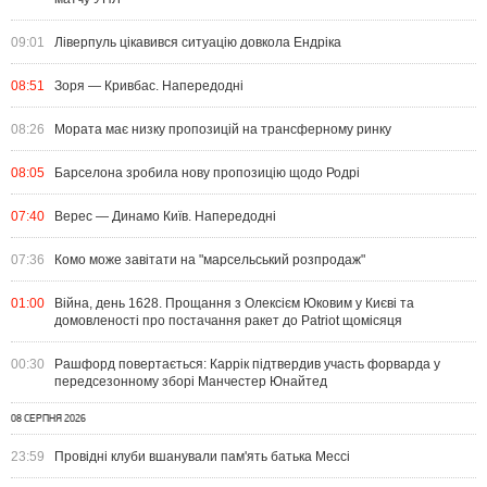
09:01
Ліверпуль цікавився ситуацію довкола Ендріка
08:51
Зоря — Кривбас. Напередодні
08:26
Мората має низку пропозицій на трансферному ринку
08:05
Барселона зробила нову пропозицію щодо Родрі
07:40
Верес — Динамо Київ. Напередодні
07:36
Комо може завітати на "марсельський розпродаж"
01:00
Війна, день 1628. Прощання з Олексієм Юковим у Києві та
домовленості про постачання ракет до Patriot щомісяця
00:30
Рашфорд повертається: Каррік підтвердив участь форварда у
передсезонному зборі Манчестер Юнайтед
08 СЕРПНЯ 2026
23:59
Провідні клуби вшанували пам'ять батька Мессі