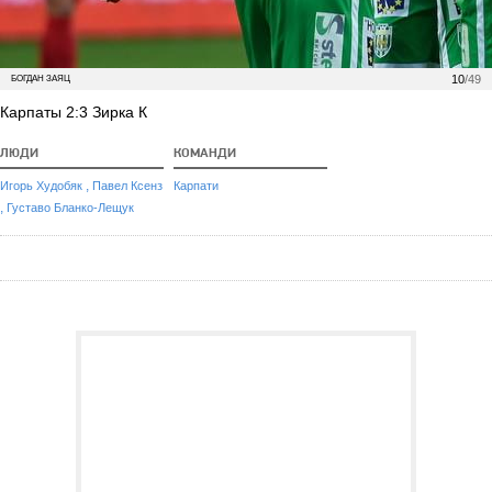
10
/49
БОГДАН ЗАЯЦ
Карпаты 2:3 Зирка К
ЛЮДИ
КОМАНДИ
,
Игорь Худобяк
Павел Ксенз
Карпати
,
Густаво Бланко-Лещук