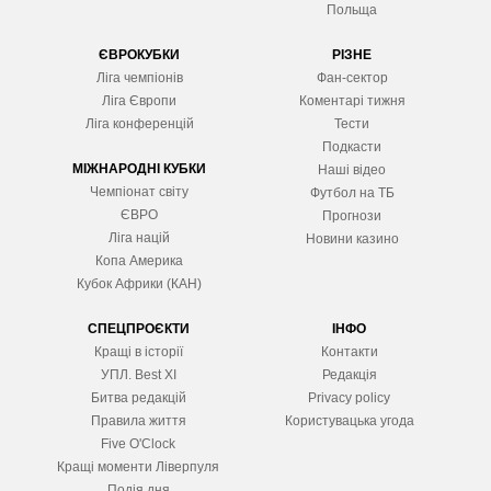
Польща
ЄВРОКУБКИ
РІЗНЕ
Ліга чемпіонів
Фан-сектор
Ліга Європ
и
Коментарі тижня
Ліга конференцій
Тести
Подкасти
МІЖНАРОДНІ КУБКИ
Наші відео
Чемпіонат світу
Футбол на ТБ
ЄВРО
Прогнози
Ліга націй
Новини казино
Копа Америка
Кубок Африки (КАН)
СПЕЦПРОЄКТИ
ІНФО
Кращі в історії
Контакти
УПЛ. Best XІ
Редакція
Битва редакцій
Privacy policy
Правила життя
Користувацька угода
Five O'Clock
Кращі моменти Ліверпуля
Подія дня