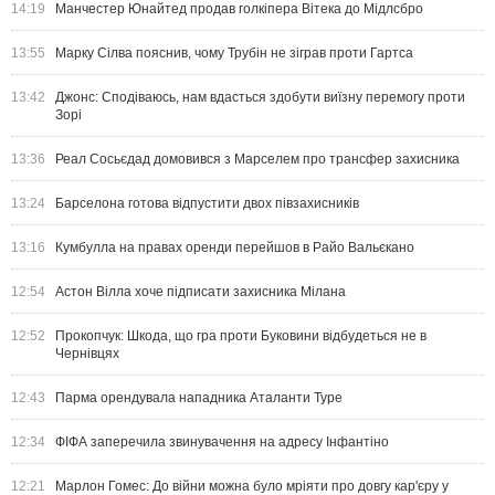
14:19
Манчестер Юнайтед продав голкіпера Вітека до Мідлсбро
13:55
Марку Сілва пояснив, чому Трубін не зіграв проти Гартса
13:42
Джонс: Сподіваюсь, нам вдасться здобути виїзну перемогу проти
Зорі
13:36
Реал Сосьєдад домовився з Марселем про трансфер захисника
13:24
Барселона готова відпустити двох півзахисників
13:16
Кумбулла на правах оренди перейшов в Райо Вальєкано
12:54
Астон Вілла хоче підписати захисника Мілана
12:52
Прокопчук: Шкода, що гра проти Буковини відбудеться не в
Чернівцях
12:43
Парма орендувала нападника Аталанти Туре
12:34
ФІФА заперечила звинувачення на адресу Інфантіно
12:21
Марлон Гомес: До війни можна було мріяти про довгу кар'єру у