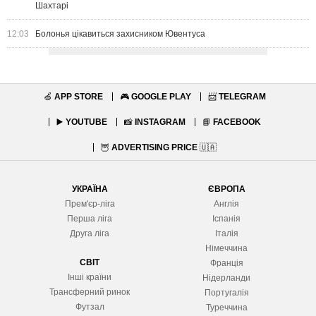
Шахтарі
12:03
Болонья цікавиться захисником Ювентуса
🍏
APP STORE
🎮
GOOGLE PLAY
📨
TELEGRAM
▶️
YOUTUBE
📸
INSTAGRAM
📘
FACEBOOK
🦉
ADVERTISING PRICE
🇺🇦
УКРАЇНА
ЄВРОПА
Прем'єр-ліга
Англія
Перша ліга
Іспанія
Друга ліга
Італія
Німеччина
СВІТ
Франція
Інші країни
Нідерланди
Трансферний ринок
Португалія
Футзал
Туреччина