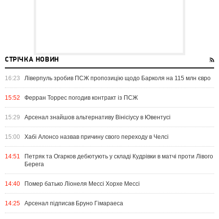
СТРІЧКА НОВИН
16:23
Ліверпуль зробив ПСЖ пропозицію щодо Барколя на 115 млн євро
15:52
Ферран Торрес погодив контракт із ПСЖ
15:29
Арсенал знайшов альтернативу Вінісіусу в Ювентусі
15:00
Хабі Алонсо назвав причину свого переходу в Челсі
14:51
Петряк та Огарков дебютують у складі Кудрівки в матчі проти Лівого
Берега
14:40
Помер батько Ліонеля Мессі Хорхе Мессі
14:25
Арсенал підписав Бруно Гімараеса