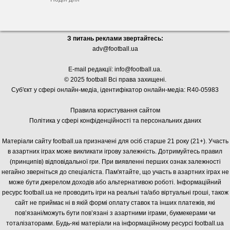
З питань реклами звертайтесь:
adv@football.ua
E-mail редакції:
info@football.ua
.
© 2025 football Всі права захищені.
Суб'єкт у сфері онлайн-медіа, і
дентифікатор онлайн-медіа: R40-05983
Правила користування сайтом
Політика у сфері конфіденційності та персональних даних
Матеріали сайту football.ua призначені для осіб старше 21 року (21+). Участь
в азартних іграх може викликати ігрову залежність. Дотримуйтесь правил
(принципів) відповідальної гри. При виявленні перших ознак залежності
негайно зверніться до спеціаліста. Пам'ятайте, що участь в азартних іграх не
може бути джерелом доходів або альтернативою роботі. Інформаційний
ресурс football.ua не проводить ігри на реальні та/або віртуальні гроші, також
сайт не приймає ні в якій формі оплату ставок та інших платежів, які
пов’язані/можуть бути пов’язані з азартними іграми, букмекерами чи
тоталізаторами. Будь-які матеріали на інформаційному ресурсі football.ua