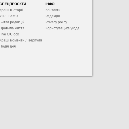
СПЕЦПРОЄКТИ
ІНФО
Кращі в історії
Контакти
УПЛ. Best XІ
Редакція
Битва редакцій
Privacy policy
Правила життя
Користувацька угода
Five O'Clock
Кращі моменти Ліверпуля
Подія дня