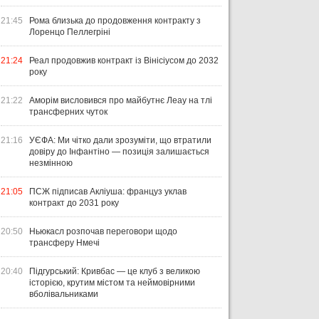
21:45
Рома близька до продовження контракту з
Лоренцо Пеллегріні
21:24
Реал продовжив контракт із Вінісіусом до 2032
року
21:22
Аморім висловився про майбутнє Леау на тлі
трансферних чуток
21:16
УЄФА: Ми чітко дали зрозуміти, що втратили
довіру до Інфантіно — позиція залишається
незмінною
21:05
ПСЖ підписав Акліуша: француз уклав
контракт до 2031 року
20:50
Ньюкасл розпочав переговори щодо
трансферу Нмечі
20:40
Підгурський: Кривбас — це клуб з великою
історією, крутим містом та неймовірними
вболівальниками