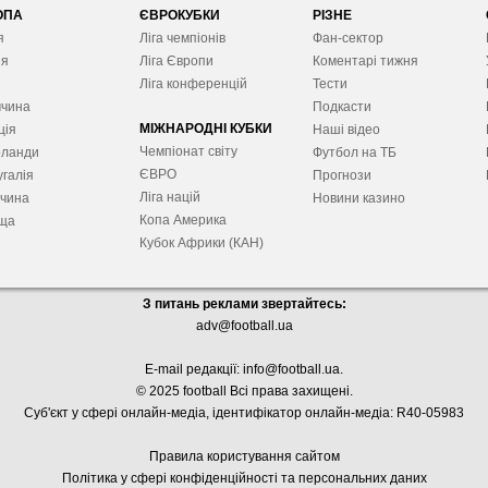
ОПА
ЄВРОКУБКИ
РІЗНЕ
я
Ліга чемпіонів
Фан-сектор
ія
Ліга Європ
и
Коментарі тижня
я
Ліга конференцій
Тести
ччина
Подкасти
МІЖНАРОДНІ КУБКИ
ція
Наші відео
Чемпіонат світу
рланди
Футбол на ТБ
ЄВРО
галія
Прогнози
Ліга націй
ччина
Новини казино
Копа Америка
ща
Кубок Африки (КАН)
З питань реклами звертайтесь:
adv@football.ua
E-mail редакції:
info@football.ua
.
© 2025 football Всі права захищені.
Суб'єкт у сфері онлайн-медіа, і
дентифікатор онлайн-медіа: R40-05983
Правила користування сайтом
Політика у сфері конфіденційності та персональних даних