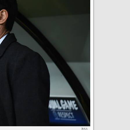
7
/53