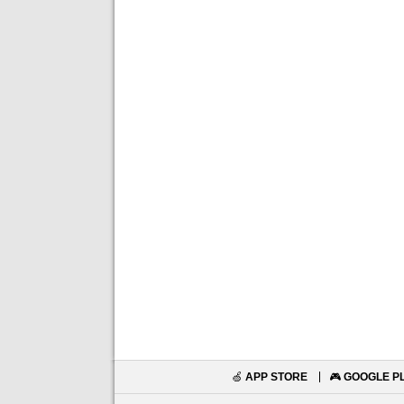
🍏
APP STORE
🎮
GOOGLE P