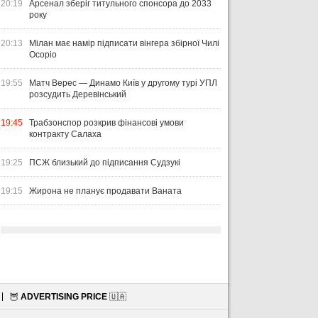
20:19
Арсенал зберіг титульного спонсора до 2033
року
20:13
Мілан має намір підписати вінгера збірної Чилі
Осоріо
19:55
Матч Верес — Динамо Київ у другому турі УПЛ
розсудить Деревінський
19:45
Трабзонспор розкрив фінансові умови
контракту Салаха
19:25
ПСЖ близький до підписання Судзукі
19:15
Жирона не планує продавати Ваната
🦉
ADVERTISING PRICE
🇺🇦