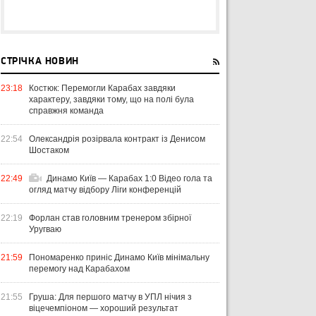
СТРІЧКА НОВИН
23:18
Костюк: Перемогли Карабах завдяки
характеру, завдяки тому, що на полі була
справжня команда
22:54
Олександрія розірвала контракт із Денисом
Шостаком
22:49
Динамо Київ — Карабах 1:0 Відео гола та
огляд матчу відбору Ліги конференцій
22:19
Форлан став головним тренером збірної
Уругваю
21:59
Пономаренко приніс Динамо Київ мінімальну
перемогу над Карабахом
21:55
Груша: Для першого матчу в УПЛ нічия з
віцечемпіоном — хороший результат