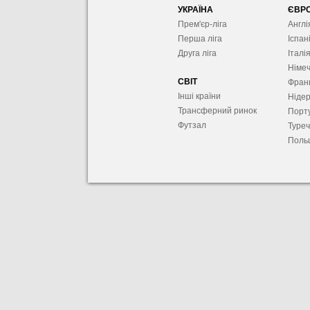
УКРАЇНА
ЄВР
Прем'єр-ліга
Англі
Перша ліга
Іспан
Друга ліга
Італі
Німе
СВІТ
Фран
Інші країни
Ніде
Трансферний ринок
Порту
Футзал
Туре
Поль