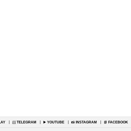
LAY
📨
TELEGRAM
▶️
YOUTUBE
📸
INSTAGRAM
📘
FACEBOOK