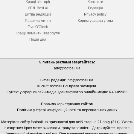
Кращі в історії
Контакти
УПЛ. Best XІ
Редакція
Битва редакцій
Privacy policy
Правила життя
Користувацька угода
Five O'Clock
Кращі моменти Ліверпуля
Подія дня
З питань реклами звертайтесь:
adv@football.ua
E-mail редакції:
info@football.ua
.
© 2025 football Всі права захищені.
Суб'єкт у сфері онлайн-медіа, і
дентифікатор онлайн-медіа: R40-05983
Правила користування сайтом
Політика у сфері конфіденційності та персональних даних
Матеріали сайту football.ua призначені для осіб старше 21 року (21+). Участь
в азартних іграх може викликати ігрову залежність. Дотримуйтесь правил
(принципів) відповідальної гри. При виявленні перших ознак залежності