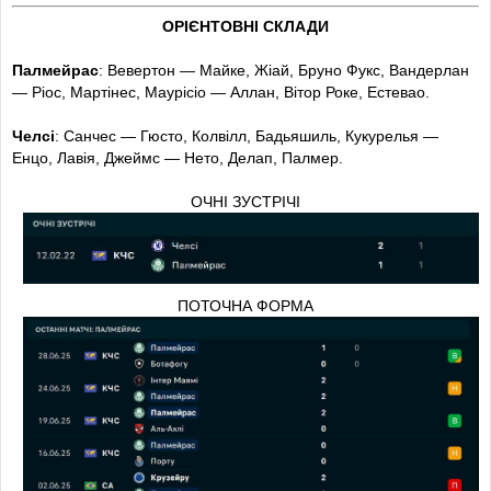
ОРІЄНТОВНІ СКЛАДИ
Палмейрас
: Вевертон — Майке, Жіай, Бруно Фукс, Вандерлан
— Ріос, Мартінес, Маурісіо — Аллан, Вітор Роке, Естевао.
Челсі
: Санчес — Гюсто, Колвілл, Бадьяшиль, Кукурелья —
Енцо, Лавія, Джеймс — Нето, Делап, Палмер.
ОЧНІ ЗУСТРІЧІ
ПОТОЧНА ФОРМА