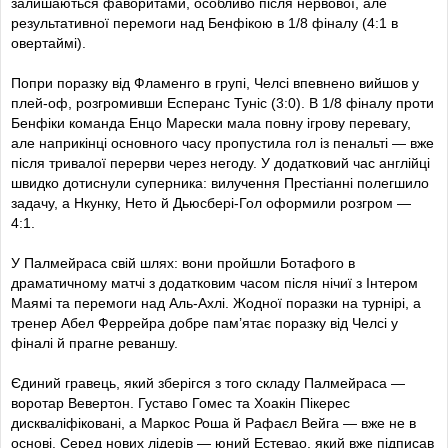
залишаються фаворитами, особливо після нервової, але
результативної перемоги над Бенфікою в 1/8 фіналу (4:1 в
овертаймі).
Попри поразку від Фламенго в групі, Челсі впевнено вийшов у
плей-оф, розгромивши Есперанс Туніс (3:0). В 1/8 фіналу проти
Бенфіки команда Енцо Марески мала повну ігрову перевагу,
але наприкінці основного часу пропустила гол із пенальті — вже
після тривалої перерви через негоду. У додатковий час англійці
швидко дотиснули суперника: вилучення Престіанні полегшило
задачу, а Нкунку, Нето й Дьюсбері-Гол оформили розгром —
4:1.
У Палмейраса свій шлях: вони пройшли Ботафого в
драматичному матчі з додатковим часом після нічиї з Інтером
Маямі та перемоги над Аль-Ахлі. Жодної поразки на турнірі, а
тренер Абел Феррейра добре пам’ятає поразку від Челсі у
фіналі й прагне реваншу.
Єдиний гравець, який зберігся з того складу Палмейраса —
воротар Вевертон. Густаво Гомес та Хоакін Пікерес
дискваліфіковані, а Маркос Роша й Рафаєл Вейга — вже не в
основі. Серед нових лідерів — юний Естевао, який вже підписав