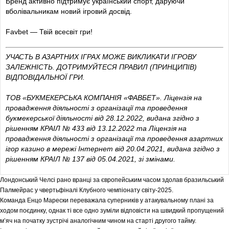
Бренд активно підтримує український спорт, даруючи
вболівальникам новий ігровий досвід.
Favbet — Твій всесвіт гри!
УЧАСТЬ В АЗАРТНИХ ІГРАХ МОЖЕ ВИКЛИКАТИ ІГРОВУ
ЗАЛЕЖНІСТЬ. ДОТРИМУЙТЕСЯ ПРАВИЛ (ПРИНЦИПІВ)
ВІДПОВІДАЛЬНОЇ ГРИ.
ТОВ «БУКМЕКЕРСЬКА КОМПАНІЯ «ФАВБЕТ». Ліцензія на
провадження діяльності з організації та проведення
букмекерської діяльності від 28.12.2022, видана згідно з
рішенням КРАІЛ № 433 від 13.12.2022 та Ліцензія на
провадження діяльності з організації та проведення азартних
ігор казино в мережі Інтернет від 20.04.2021, видана згідно з
рішенням КРАІЛ № 137 від 05.04.2021, зі змінами.
Лондонський Челсі рано вранці за європейським часом здолав бразильський
Палмейрас у чвертьфіналі Клубного чемпіонату світу-2025.
Команда Енцо Марески переважала суперників у атакувальному плані за
ходом поєдинку, однак ті все одно зуміли відповісти на швидкий пропущений
м’яч на початку зустрічі аналогічним чином на старті другого тайму.