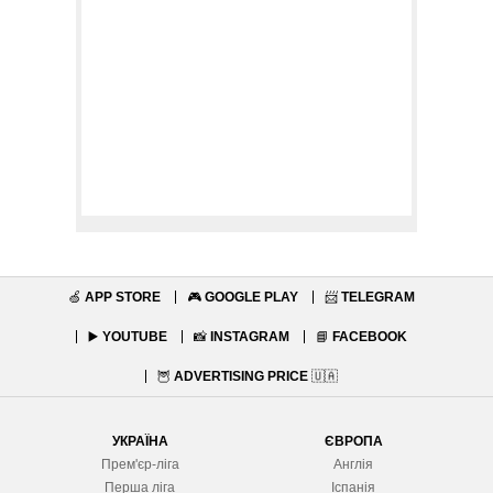
🍏
APP STORE
🎮
GOOGLE PLAY
📨
TELEGRAM
▶️
YOUTUBE
📸
INSTAGRAM
📘
FACEBOOK
🦉
ADVERTISING PRICE
🇺🇦
УКРАЇНА
ЄВРОПА
Прем'єр-ліга
Англія
Перша ліга
Іспанія