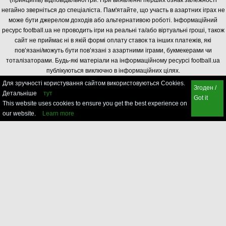
негайно зверніться до спеціаліста. Пам'ятайте, що участь в азартних іграх не
може бути джерелом доходів або альтернативою роботі. Інформаційний
ресурс football.ua не проводить ігри на реальні та/або віртуальні гроші, також
сайт не приймає ні в якій формі оплату ставок та інших платежів, які
пов’язані/можуть бути пов’язані з азартними іграми, букмекерами чи
тоталізаторами. Будь-які матеріали на інформаційному ресурсі football.ua
публікуються виключно в інформаційних цілях.
Для зручності користування сайтом використовуються Cookies.
Згоден /
Детальніше
тут
Got it
This website uses cookies to ensure you get the best experience on
our website.
Learn more