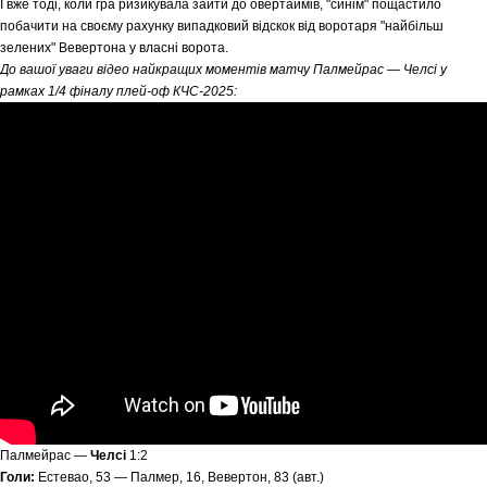
І вже тоді, коли гра ризикувала зайти до овертаймів, "синім" пощастило
побачити на своєму рахунку випадковий відскок від воротаря "найбільш
зелених" Вевертона у власні ворота.
До вашої уваги відео найкращих моментів матчу Палмейрас — Челсі у
рамках 1/4 фіналу плей-оф КЧС-2025:
Палмейрас —
Челсі
1:2
Голи:
Естевао, 53 — Палмер, 16, Вевертон, 83 (авт.)