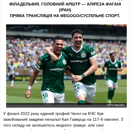
ФІЛАДЕЛЬФІЯ.
ГОЛОВНИЙ АРБІТР — АЛІРЕЗА ФАГАНІ
(ІРАН)
ПРЯМА ТРАНСЛЯЦІЯ НА MEGOGO/СУСПІЛЬНЕ СПОРТ.
GETTY IMAGES
У фіналі 2022 року єдиний трофей Челсі на КЧС був
завойований завдяки пенальті Кая Гаверца на 117-й хвилині. З
того складу не залишилось жодного гравця, але сині