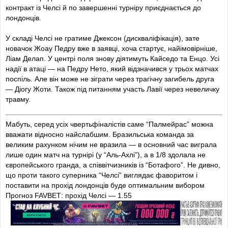
контракт із Челсі й по завершенні турніру приєднається до
лондонців.
У складі Челсі не гратиме Джексон (дискваліфікація), зате
новачок Жоау Педру вже в заявці, хоча стартує, найімовірніше,
Ліам Делап. У центрі поля знову діятимуть Кайседо та Енцо. Усі
надії в атаці — на Педру Нето, який відзначився у трьох матчах
поспіль. Але він може не зіграти через
трагічну загибель
друга
— Діогу Жоти. Також під питанням участь Лавії через невеличку
травму.
Мабуть, серед усіх чвертьфіналістів саме “Палмейрас” можна
вважати відносно найслабшим. Бразильська команда за
великим рахунком нічим не вразила — в основний час виграла
лише один матч на турнірі (у “Аль-Ахлі”), а в 1/8 здолала не
європейського гранда, а співвітчизників із “Ботафого”. Не дивно,
що проти такого суперника “Челсі” виглядає фаворитом і
поставити на прохід лондонців буде оптимальним вибором
Прогноз FAVBET
: прохід Челсі — 1.55