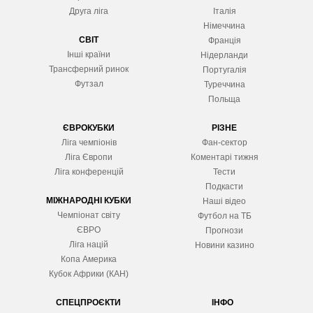
Друга ліга
Італія
Німеччина
СВІТ
Франція
Інші країни
Нідерланди
Трансферний ринок
Португалія
Футзал
Туреччина
Польща
ЄВРОКУБКИ
РІЗНЕ
Ліга чемпіонів
Фан-сектор
Ліга Європ
и
Коментарі тижня
Ліга конференцій
Тести
Подкасти
МІЖНАРОДНІ КУБКИ
Наші відео
Чемпіонат світу
Футбол на ТБ
ЄВРО
Прогнози
Ліга націй
Новини казино
Копа Америка
Кубок Африки (КАН)
СПЕЦПРОЄКТИ
ІНФО