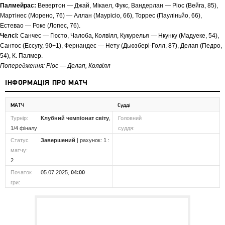
Палмейрас:
Вевертон — Джай, Мікаел, Фукс, Вандерлан — Ріос (Вейга, 85),
Мартінес (Морено, 76) — Аллан (Маурісіо, 66), Торрес (Пауліньйо, 66),
Естевао — Роке (Лопес, 76).
Челсі:
Санчес — Гюсто, Чалоба, Колвілл, Кукурелья — Нкунку (Мадуеке, 54),
Сантос (Ессугу, 90+1), Фернандес — Нету (Дьюзбері-Голл, 87), Делап (Педро,
54), К. Палмер.
Попередження: Ріос — Делап, Колвілл
ІНФОРМАЦІЯ ПРО МАТЧ
МАТЧ
Судді
Турнір:
Клубний чемпіонат світу
,
Головний
1/4 фіналу
суддя:
Статус
Завершений
| рахунок: 1 :
матчу:
2
Початок
05.07.2025,
04:00
гри: