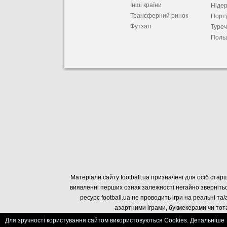
Інші країни
Ніде
Трансферний ринок
Порту
Футзал
Туре
Поль
Матеріали сайту football.ua призначені для осіб старш
виявленні перших ознак залежності негайно звернітьс
ресурс football.ua не проводить ігри на реальні та/
азартними іграми, букмекерами чи тота
Для зручності користування сайтом використовуються Cookies. Детальніше