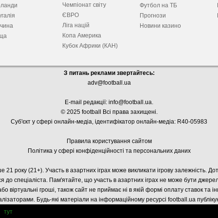
Чемпіонат світу
рланди
Футбол на ТБ
ЄВРО
галія
Прогнози
Ліга націй
ччина
Новини казино
Копа Америка
ща
Кубок Африки (КАН)
З питань реклами звертайтесь:
adv@football.ua
E-mail редакції:
info@football.ua
.
© 2025 football Всі права захищені.
Суб'єкт у сфері онлайн-медіа, і
дентифікатор онлайн-медіа: R40-05983
Правила користування сайтом
Політика у сфері конфіденційності та персональних даних
е 21 року (21+). Участь в азартних іграх може викликати ігрову залежність. Д
я до спеціаліста. Пам'ятайте, що участь в азартних іграх не може бути джер
або віртуальні гроші, також сайт не приймає ні в якій формі оплату ставок та і
лізаторами. Будь-які матеріали на інформаційному ресурсі football.ua публік
тут