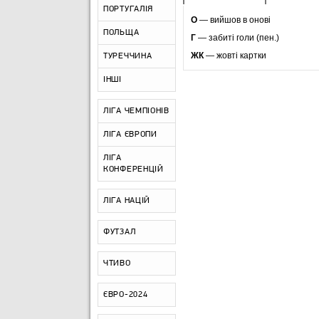
ПОРТУГАЛІЯ
O
— вийшов в онові
ПОЛЬЩА
Г
— забиті голи (пен.)
ЖК
— жовті картки
ТУРЕЧЧИНА
ІНШІ
ЛІГА ЧЕМПІОНІВ
ЛІГА ЄВРОПИ
ЛІГА
КОНФЕРЕНЦІЙ
ЛІГА НАЦІЙ
ФУТЗАЛ
ЧТИВО
ЄВРО-2024