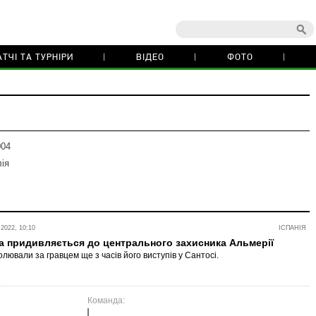
ТЧІ ТА ТУРНІРИ
ВІДЕО
ФОТО
004
ія
022, 10:10
ІСПАНІЯ
а придивляється до центрального захисника Альмерії
лювали за гравцем ще з часів його виступів у Сантосі.
Команда: