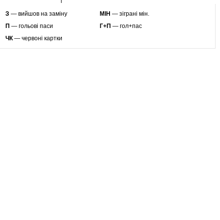
З
— вийшов на заміну
МІН
— зіграні мін.
П
— гольові паси
Г+П
— гол+пас
ЧК
— червоні картки