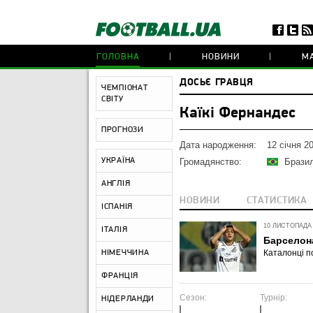
ГОЛОВНА
НОВИНИ
МА
ДОСЬЄ ГРАВЦЯ
ЧЕМПІОНАТ
СВІТУ
Каїкі Фернандес
ПРОГНОЗИ
Дата народження:
12 січня 2
УКРАЇНА
Громадянство:
Бразил
АНГЛІЯ
НОВИНИ
СТАТИСТИКА
ІСПАНІЯ
10 ЛИСТОПАДА 2
ІТАЛІЯ
Барселон
Каталонці по
НІМЕЧЧИНА
ФРАНЦІЯ
Сезон:
Турнір:
НІДЕРЛАНДИ