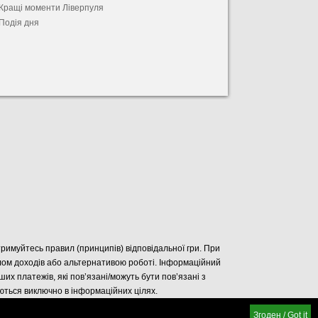
Кращі моменти Ліверпуля
Подія дня
отримуйтесь правил (принципів) відповідальної гри. При
елом доходів або альтернативою роботі. Інформаційний
нших платежів, які пов’язані/можуть бути пов’язані з
уються виключно в інформаційних цілях.
Згоден / Got it