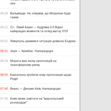
ліги
09:26
Вальверде: Не очікував, що Моурінью буде
таким
09:21
Лівий Берег — Кудрівка 0:0 Відео
найкращих моментів та огляд матчу УПЛ
09:01
Ліверпуль цікавився ситуацію довкола Ендріка
08:51
Зоря — Кривбас. Напередодні
08:26
Мората має низку пропозицій на
трансферному ринку
08:05
Барселона зробила нову пропозицію щодо
Родрі
07:40
Верес — Динамо Київ. Напередодні
07:36
Комо може завітати на "марсельський
розпродаж"