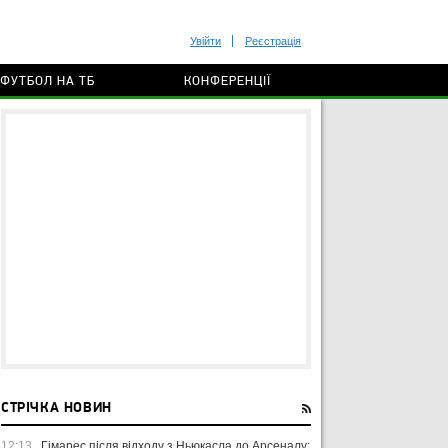
Увійти
Реєстрація
ФУТБОЛ НА ТБ
КОНФЕРЕНЦІЇ
СТРІЧКА НОВИН
12:13
Гімарес після відходу з Ньюкасла до Арсеналу: