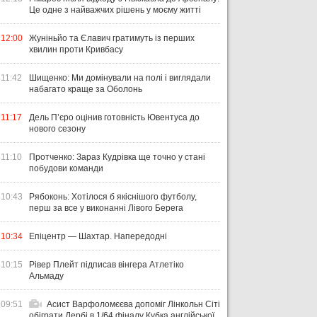
Це одне з найважчих рішень у моєму житті
12:00
Жуніньйо та Єлавич гратимуть із перших
хвилин проти Кривбасу
11:42
Шищенко: Ми домінували на полі і виглядали
набагато краще за Оболонь
11:17
Дель П’єро оцінив готовність Ювентуса до
нового сезону
11:10
Протченко: Зараз Кудрівка ще точно у стані
побудови команди
10:43
Рябоконь: Хотілося б якіснішого футболу,
перш за все у виконанні Лівого Берега
10:34
Епіцентр — Шахтар. Напередодні
10:15
Рівер Плейт підписав вінгера Атлетіко
Альмаду
09:51
Асист Варфоломєєва допоміг Лінкольн Сіті
обіграти Дербі в 1/64 фіналу Кубка англійської