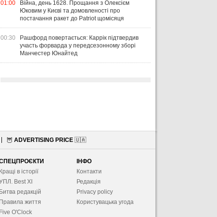
01:00
Війна, день 1628. Прощання з Олексієм
Юковим у Києві та домовленості про
постачання ракет до Patriot щомісяця
00:30
Рашфорд повертається: Каррік підтвердив
участь форварда у передсезонному зборі
Манчестер Юнайтед
🦉
ADVERTISING PRICE
🇺🇦
СПЕЦПРОЄКТИ
ІНФО
Кращі в історії
Контакти
УПЛ. Best XІ
Редакція
Битва редакцій
Privacy policy
Правила життя
Користувацька угода
Five O'Clock