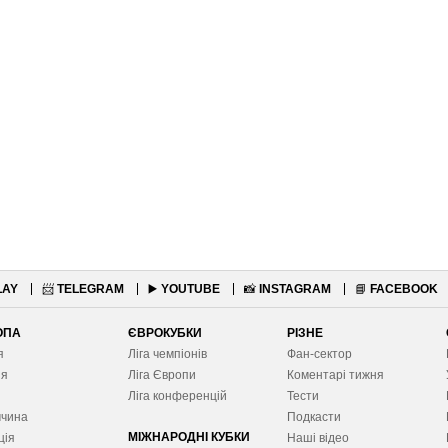
LAY
📨
TELEGRAM
▶️
YOUTUBE
📸
INSTAGRAM
📘
FACEBOOK
ОПА
ЄВРОКУБКИ
РІЗНЕ
я
Ліга чемпіонів
Фан-сектор
ія
Ліга Європ
и
Коментарі тижня
я
Ліга конференцій
Тести
ччина
Подкасти
МІЖНАРОДНІ КУБКИ
ція
Наші відео