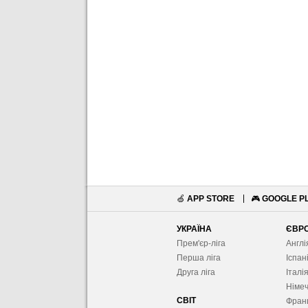
🍏
APP STORE
🎮
GOOGLE P
УКРАЇНА
ЄВР
Прем'єр-ліга
Англі
Перша ліга
Іспан
Друга ліга
Італі
Німе
СВІТ
Фран