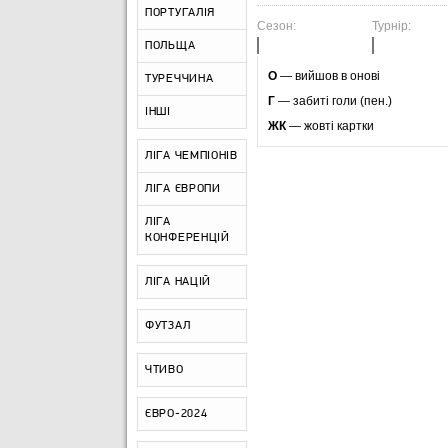
ПОРТУГАЛІЯ
Сезон:
Турнір:
ПОЛЬЩА
O
— вийшов в онові
ТУРЕЧЧИНА
Г
— забиті голи (пен.)
ІНШІ
ЖК
— жовті картки
ЛІГА ЧЕМПІОНІВ
ЛІГА ЄВРОПИ
ЛІГА
КОНФЕРЕНЦІЙ
ЛІГА НАЦІЙ
ФУТЗАЛ
ЧТИВО
ЄВРО-2024