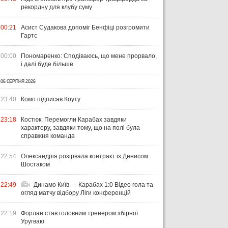
рекордну для клубу суму
00:21
Асист Судакова допоміг Бенфіці розгромити
Гартс
00:00
Пономаренко: Сподіваюсь, що мене прорвало,
і далі буде більше
06 СЕРПНЯ 2026
23:40
Комо підписав Коуту
23:18
Костюк: Перемогли Карабах завдяки
характеру, завдяки тому, що на полі була
справжня команда
22:54
Олександрія розірвала контракт із Денисом
Шостаком
22:49
Динамо Київ — Карабах 1:0 Відео гола та
огляд матчу відбору Ліги конференцій
22:19
Форлан став головним тренером збірної
Уругваю