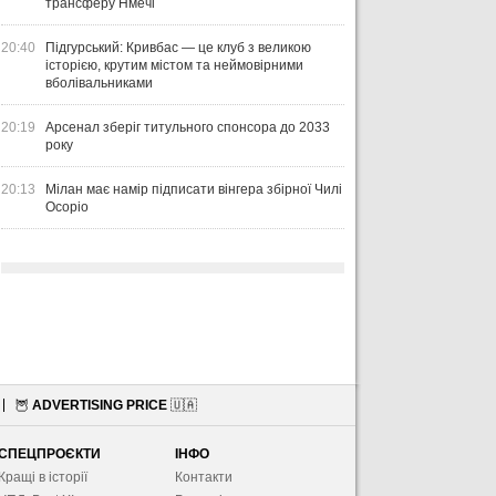
трансферу Нмечі
20:40
Підгурський: Кривбас — це клуб з великою
історією, крутим містом та неймовірними
вболівальниками
20:19
Арсенал зберіг титульного спонсора до 2033
року
20:13
Мілан має намір підписати вінгера збірної Чилі
Осоріо
🦉
ADVERTISING PRICE
🇺🇦
СПЕЦПРОЄКТИ
ІНФО
Кращі в історії
Контакти