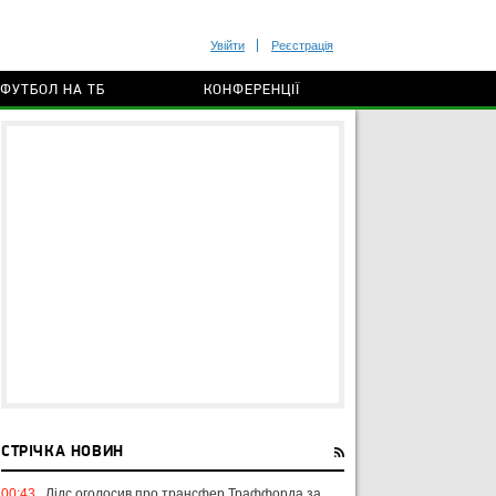
Увійти
Реєстрація
ФУТБОЛ НА ТБ
КОНФЕРЕНЦІЇ
СТРІЧКА НОВИН
00:43
Лідс оголосив про трансфер Траффорда за