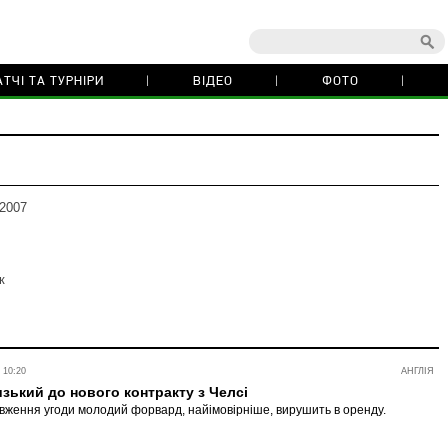
ТЧІ ТА ТУРНІРИ
ВІДЕО
ФОТО
 2007
к
 10:20
АНГЛІЯ
зький до нового контракту з Челсі
вження угоди молодий форвард, найімовірніше, вирушить в оренду.