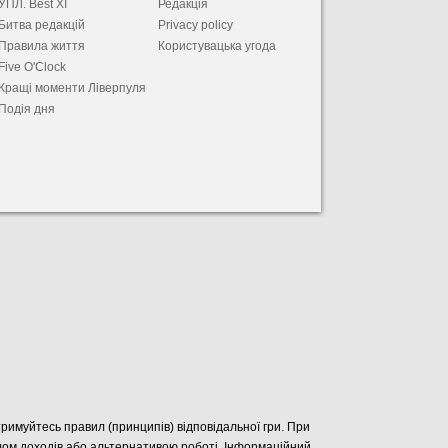
УПЛ. Best XІ
Редакція
Битва редакцій
Privacy policy
Правила життя
Користувацька угода
Five O'Clock
Кращі моменти Ліверпуля
Подія дня
отримуйтесь правил (принципів) відповідальної гри. При
елом доходів або альтернативою роботі. Інформаційний