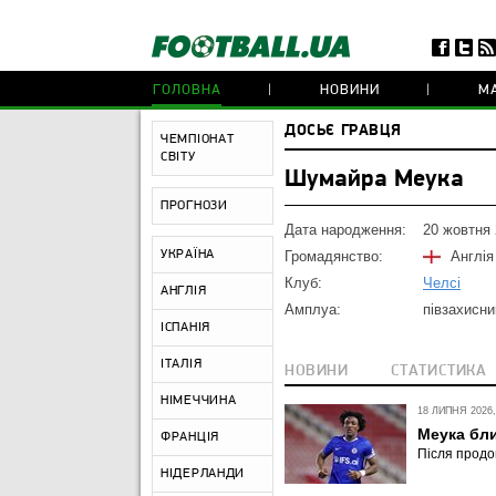
ГОЛОВНА
НОВИНИ
МА
ДОСЬЄ ГРАВЦЯ
ЧЕМПІОНАТ
СВІТУ
Шумайра Меука
ПРОГНОЗИ
Дата народження:
20 жовтня
УКРАЇНА
Громадянство:
Англія
Клуб:
Челсі
АНГЛІЯ
Амплуа:
півзахисни
ІСПАНІЯ
ІТАЛІЯ
НОВИНИ
СТАТИСТИКА
НІМЕЧЧИНА
18 ЛИПНЯ 2026,
Меука бли
ФРАНЦІЯ
Після продо
НІДЕРЛАНДИ