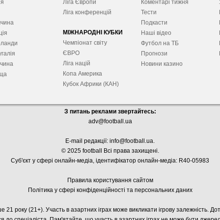
ія
Ліга Європ
и
Коментарі тижня
я
Ліга конференцій
Тести
ччина
Подкасти
МІЖНАРОДНІ КУБКИ
ція
Наші відео
Чемпіонат світу
рланди
Футбол на ТБ
ЄВРО
галія
Прогнози
Ліга націй
ччина
Новини казино
Копа Америка
ща
Кубок Африки (КАН)
З питань реклами звертайтесь:
adv@football.ua
E-mail редакції:
info@football.ua
.
© 2025 football Всі права захищені.
Суб'єкт у сфері онлайн-медіа, і
дентифікатор онлайн-медіа: R40-05983
Правила користування сайтом
Політика у сфері конфіденційності та персональних даних
е 21 року (21+). Участь в азартних іграх може викликати ігрову залежність. Д
я до спеціаліста. Пам'ятайте, що участь в азартних іграх не може бути джер