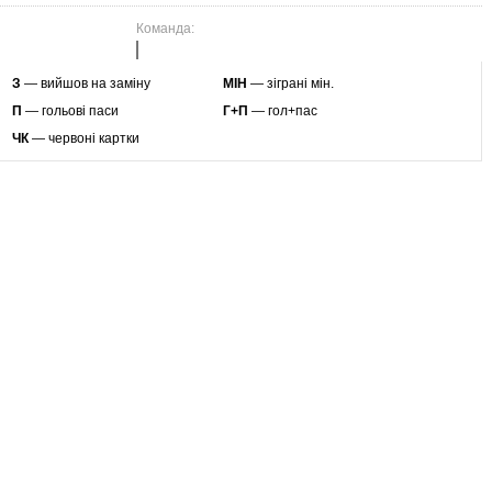
Команда:
З
— вийшов на заміну
МІН
— зіграні мін.
П
— гольові паси
Г+П
— гол+пас
ЧК
— червоні картки