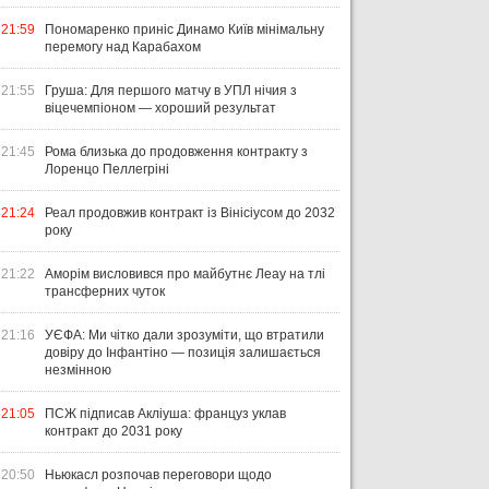
21:59
Пономаренко приніс Динамо Київ мінімальну
перемогу над Карабахом
21:55
Груша: Для першого матчу в УПЛ нічия з
віцечемпіоном — хороший результат
21:45
Рома близька до продовження контракту з
Лоренцо Пеллегріні
21:24
Реал продовжив контракт із Вінісіусом до 2032
року
21:22
Аморім висловився про майбутнє Леау на тлі
трансферних чуток
21:16
УЄФА: Ми чітко дали зрозуміти, що втратили
довіру до Інфантіно — позиція залишається
незмінною
21:05
ПСЖ підписав Акліуша: француз уклав
контракт до 2031 року
20:50
Ньюкасл розпочав переговори щодо