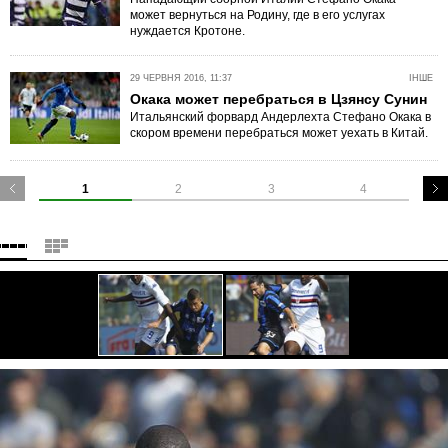
может вернуться на Родину, где в его услугах
нуждается Кротоне.
29 ЧЕРВНЯ 2016, 11:37
ІНШЕ
Окака может перебраться в Цзянсу Сунин
Итальянский форвард Андерлехта Стефано Окака в
скором времени перебраться может уехать в Китай.
1
2
3
4