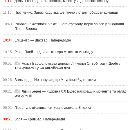
11:17
Дель П’єро оцінив готовність Ювентуса до нового сезону
11:10
Протченко: Зараз Кудрівка ще точно у стані побудови команди
10:43
Рябоконь: Хотілося б якіснішого футболу, перш за все у виконанні
Лівого Берега
10:34
Епіцентр — Шахтар. Напередодні
10:15
Рівер Плейт підписав вінгера Атлетіко Альмаду
09:51
Асист Варфоломєєва допоміг Лінкольн Сіті обіграти Дербі в
1/64 фіналу Кубка англійської ліги
09:26
Вальверде: Не очікував, що Моурінью буде таким
09:21
Лівий Берег — Кудрівка 0:0 Відео найкращих моментів та огляд
матчу УПЛ
09:01
Ліверпуль цікавився ситуацію довкола Ендріка
08:51
Зоря — Кривбас. Напередодні