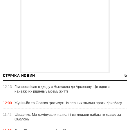
СТРІЧКА НОВИН
12:13
Гімарес після відходу з Ньюкасла до Арсеналу: Це одне з
найважчих рішень у моєму житті
12:00
Жуніньйо та Єлавич гратимуть із перших хвилин проти Кривбасу
11:42
Шищенко: Ми домінували на полі і виглядали набагато краще за
Оболонь