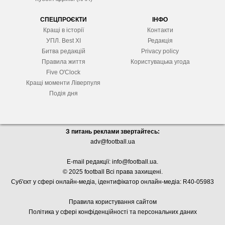
СПЕЦПРОЄКТИ
ІНФО
Кращі в історії
Контакти
УПЛ. Best XІ
Редакція
Битва редакцій
Privacy policy
Правила життя
Користувацька угода
Five O'Clock
Кращі моменти Ліверпуля
Подія дня
З питань реклами звертайтесь:
adv@football.ua
E-mail редакції:
info@football.ua
.
© 2025 football Всі права захищені.
Суб'єкт у сфері онлайн-медіа, і
дентифікатор онлайн-медіа: R40-05983
Правила користування сайтом
Політика у сфері конфіденційності та персональних даних