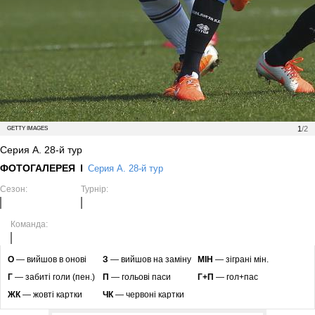
1
/2
GETTY IMAGES
Серия А. 28-й тур
ФОТОГАЛЕРЕЯ
Серия А. 28-й тур
Сезон:
Турнір:
Команда:
O
— вийшов в онові
З
— вийшов на заміну
МІН
— зіграні мін.
Г
— забиті голи (пен.)
П
— гольові паси
Г+П
— гол+пас
ЖК
— жовті картки
ЧК
— червоні картки