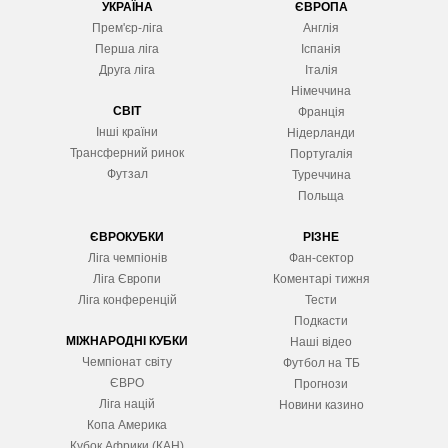
УКРАЇНА
ЄВРОПА
Прем'єр-ліга
Англія
Перша ліга
Іспанія
Друга ліга
Італія
Німеччина
СВІТ
Франція
Інші країни
Нідерланди
Трансферний ринок
Португалія
Футзал
Туреччина
Польща
ЄВРОКУБКИ
РІЗНЕ
Ліга чемпіонів
Фан-сектор
Ліга Європ
и
Коментарі тижня
Ліга конференцій
Тести
Подкасти
МІЖНАРОДНІ КУБКИ
Наші відео
Чемпіонат світу
Футбол на ТБ
ЄВРО
Прогнози
Ліга націй
Новини казино
Копа Америка
Кубок Африки (КАН)