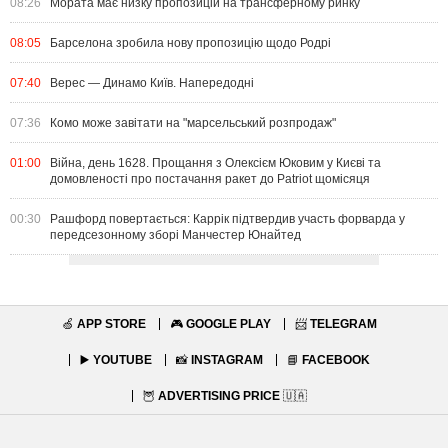
08:26
Мората має низку пропозицій на трансферному ринку
08:05
Барселона зробила нову пропозицію щодо Родрі
07:40
Верес — Динамо Київ. Напередодні
07:36
Комо може завітати на "марсельський розпродаж"
01:00
Війна, день 1628. Прощання з Олексієм Юковим у Києві та
домовленості про постачання ракет до Patriot щомісяця
00:30
Рашфорд повертається: Каррік підтвердив участь форварда у
передсезонному зборі Манчестер Юнайтед
🍏
APP STORE
🎮
GOOGLE PLAY
📨
TELEGRAM
▶️
YOUTUBE
📸
INSTAGRAM
📘
FACEBOOK
🦉
ADVERTISING PRICE
🇺🇦