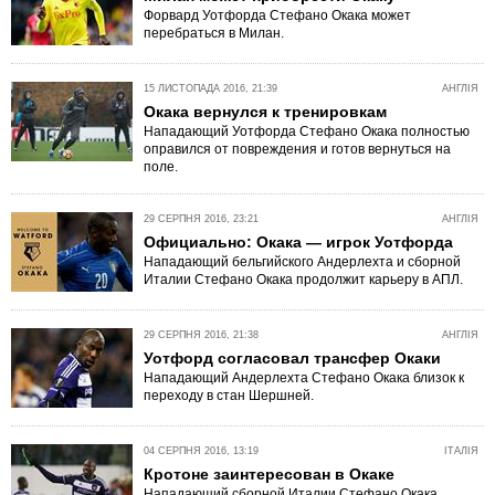
Форвард Уотфорда Стефано Окака может
перебраться в Милан.
15 ЛИСТОПАДА 2016, 21:39
АНГЛІЯ
Окака вернулся к тренировкам
Нападающий Уотфорда Стефано Окака полностью
оправился от повреждения и готов вернуться на
поле.
29 СЕРПНЯ 2016, 23:21
АНГЛІЯ
Официально: Окака — игрок Уотфорда
Нападающий бельгийского Андерлехта и сборной
Италии Стефано Окака продолжит карьеру в АПЛ.
29 СЕРПНЯ 2016, 21:38
АНГЛІЯ
Уотфорд согласовал трансфер Окаки
Нападающий Андерлехта Стефано Окака близок к
переходу в стан Шершней.
04 СЕРПНЯ 2016, 13:19
ІТАЛІЯ
Кротоне заинтересован в Окаке
Нападающий сборной Италии Стефано Окака