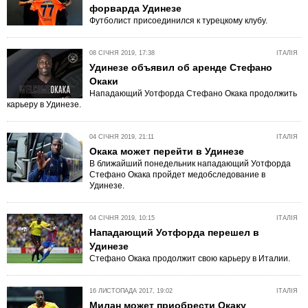
форварда Удинезе
Футболист присоединился к турецкому клубу.
08 СІЧНЯ 2019, 17:38
ІТАЛІЯ
Удинезе объявил об аренде Стефано
Окаки
Нападающий Уотфорда Стефано Окака продолжить
карьеру в Удинезе.
04 СІЧНЯ 2019, 21:11
ІТАЛІЯ
Окака может перейти в Удинезе
В ближайший понедельник нападающий Уотфорда
Стефано Окака пройдет медобследование в
Удинезе.
04 СІЧНЯ 2019, 10:15
ІТАЛІЯ
Нападающий Уотфорда перешел в
Удинезе
Стефано Окака продолжит свою карьеру в Италии.
16 ЛИСТОПАДА 2017, 19:02
ІТАЛІЯ
Милан может приобрести Окаку