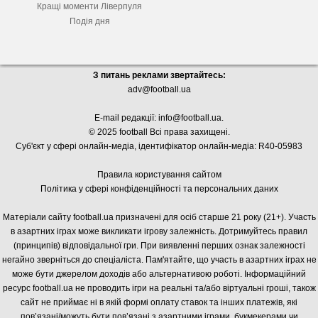
Кращі моменти Ліверпуля
Подія дня
З питань реклами звертайтесь:
adv@football.ua
E-mail редакції:
info@football.ua
.
© 2025 football Всі права захищені.
Суб'єкт у сфері онлайн-медіа, і
дентифікатор онлайн-медіа: R40-05983
Правила користування сайтом
Політика у сфері конфіденційності та персональних даних
Матеріали сайту football.ua призначені для осіб старше 21 року (21+). Участь
в азартних іграх може викликати ігрову залежність. Дотримуйтесь правил
(принципів) відповідальної гри. При виявленні перших ознак залежності
негайно зверніться до спеціаліста. Пам'ятайте, що участь в азартних іграх не
може бути джерелом доходів або альтернативою роботі. Інформаційний
ресурс football.ua не проводить ігри на реальні та/або віртуальні гроші, також
сайт не приймає ні в якій формі оплату ставок та інших платежів, які
пов’язані/можуть бути пов’язані з азартними іграми, букмекерами чи