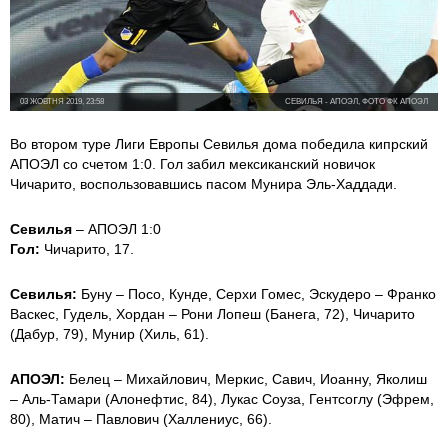
03 ЖОВТНЯ 2019, 23:58
СЕВИЛЬЯ - АПОЭЛ, ФОТО ФК АПОЭЛ
Во втором туре Лиги Европы Севилья дома победила кипрский
АПОЭЛ со счетом 1:0. Гол забил мексиканский новичок
Чичарито, воспользовавшись пасом Мунира Эль-Хаддади.
Севилья
– АПОЭЛ 1:0
Гол:
Чичарито, 17.
Севилья:
Буну – Посо, Кунде, Серхи Гомес, Эскудеро – Франко
Васкес, Гудель, Хордан – Рони Лопеш (Банега, 72), Чичарито
(Дабур, 79), Мунир (Хиль, 61).
АПОЭЛ:
Белец – Михайлович, Меркис, Савич, Иоанну, Яколиш
– Аль-Тамари (Алонефтис, 84), Лукас Соуза, Гентсоглу (Эфрем,
80), Матич – Павлович (Халлениус, 66).