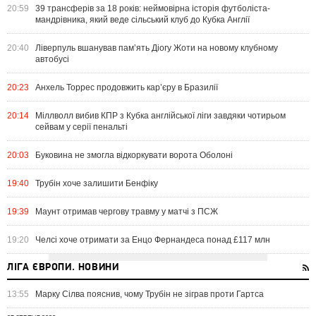
20:59
39 трансферів за 18 років: неймовірна історія футболіста-
мандрівника, який веде сільський клуб до Кубка Англії
20:40
Ліверпуль вшанував пам’ять Діогу Жоти на новому клубному
автобусі
20:23
Анхель Торрес продовжить кар’єру в Бразилії
20:14
Міллволл вибив КПР з Кубка англійської ліги завдяки чотирьом
сейвам у серії пенальті
20:03
Буковина не змогла відкоркувати ворота Оболоні
19:40
Трубін хоче залишити Бенфіку
19:39
Маунт отримав чергову травму у матчі з ПСЖ
19:20
Челсі хоче отримати за Енцо Фернандеса понад £117 млн
ЛІГА ЄВРОПИ. НОВИНИ
13:55
Марку Сілва пояснив, чому Трубін не зіграв проти Гартса