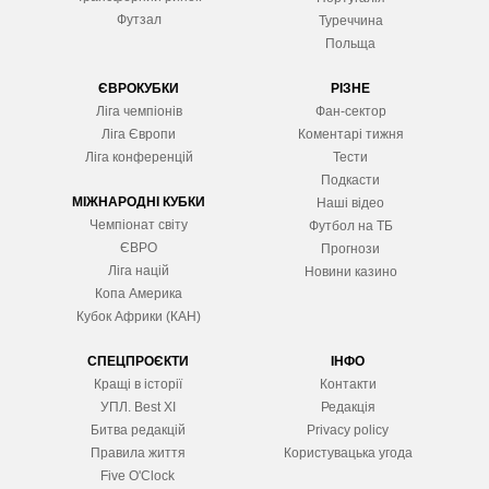
Футзал
Туреччина
Польща
ЄВРОКУБКИ
РІЗНЕ
Ліга чемпіонів
Фан-сектор
Ліга Європ
и
Коментарі тижня
Ліга конференцій
Тести
Подкасти
МІЖНАРОДНІ КУБКИ
Наші відео
Чемпіонат світу
Футбол на ТБ
ЄВРО
Прогнози
Ліга націй
Новини казино
Копа Америка
Кубок Африки (КАН)
СПЕЦПРОЄКТИ
ІНФО
Кращі в історії
Контакти
УПЛ. Best XІ
Редакція
Битва редакцій
Privacy policy
Правила життя
Користувацька угода
Five O'Clock