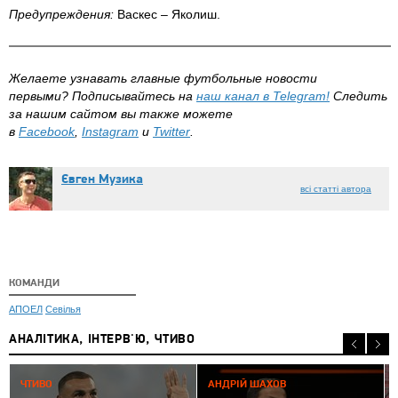
Предупреждения:
Васкес – Яколиш.
Желаете узнавать
главные футбольные новости
первыми? Подписывайтесь
на
наш канал в Telegram
!
Следить
за нашим сайтом вы также можете
в
Facebook
,
Instagram
и
Twitter
.
Євген Музика
всі статті автора
КОМАНДИ
АПОЕЛ
Севілья
АНАЛІТИКА, ІНТЕРВ'Ю, ЧТИВО
0
ЧТИВО
АНДРІЙ ШАХОВ