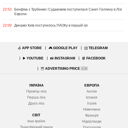
22:53
Бенфіка з Трубіним і Судаковим поступилася Санкт-Галлену в Лізі
Європи
22:00
Динамо Київ поступилось ПАОКу в першій грі
🍏
APP STORE
🎮
GOOGLE PLAY
📨
TELEGRAM
▶️
YOUTUBE
📸
INSTAGRAM
📘
FACEBOOK
🦉
ADVERTISING PRICE
🇺🇦
УКРАЇНА
ЄВРОПА
Прем'єр-ліга
Англія
Перша ліга
Іспанія
Друга ліга
Італія
Німеччина
СВІТ
Франція
Інші країни
Нідерланди
Трансферний ринок
Португалія