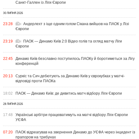
Санкт-Галлен із Ліги Європи
30 ЛИПНЯ 2026
23:28
Андерлехт з іще одним голом Сікана вийшов на ПАОК у Лізі
Європи
23:19
ПАОК — Динамо Київ 2:0 Відео голів та огляд матчу Ліги
Європи
22:45
Динамо Київ безславно поступилось ПАОКу й боротиметься за Лігу
конференцій
20:13
Суркіс та Сич дебютують за Динамо Київ у єврокубках у матчі-
відповіді проти ПАОКа
18:02
ПАОК — Динамо Київ: де дивитись матч відбору Ліги Європи
28 ЛИПНЯ 2026
17:48
Українські арбітри працюватимуть на матчі відбору Ліги Європи
УЄФА
07:20
ПАОК відреагував на звернення Динамо до УЄФА через інцидент із
прапором на трибунах