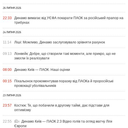
26 ЛИПНЯ 2026
22:33
Динамо вимагає від УЄФА покарати ПАОК за російський прапор на
трибунах
24 ЛИПНЯ 2026
11:14
Ліші: Можливо, Динамо заслуговувало зрівняти рахунок
09:13
Лонвейк: Добре, що створили такі моменти, але прикро, що не
змогли їх реалізувати
08:00
Динамо Київ — ПАОК. Наші оцінки
00:15
Піхальонок прокоментував поразку від ПАОКа й проросійські
провокації уболівальників
23 ЛИПНЯ 2026
23:57
Костюк: Те, що побачили в другому таймі, дає підстави для
оптимізму
22:55
Динамо Київ — ПАОК 2:3 Відео голів та огляд матчу Ліги
Європи