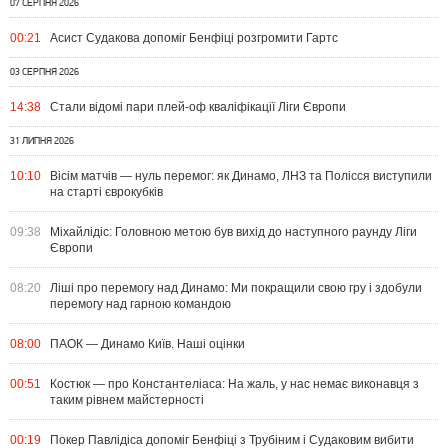
07 СЕРПНЯ 2026
00:21
Асист Судакова допоміг Бенфіці розгромити Гартс
03 СЕРПНЯ 2026
14:38
Стали відомі пари плей-оф кваліфікації Ліги Європи
31 ЛИПНЯ 2026
10:10
Вісім матчів — нуль перемог: як Динамо, ЛНЗ та Полісся виступили
на старті єврокубків
09:38
Міхайлідіс: Головною метою був вихід до наступного раунду Ліги
Європи
08:20
Ліші про перемогу над Динамо: Ми покращили свою гру і здобули
перемогу над гарною командою
08:00
ПАОК — Динамо Київ. Наші оцінки
00:51
Костюк — про Константеліаса: На жаль, у нас немає виконавця з
таким рівнем майстерності
00:19
Покер Павлідіса допоміг Бенфіці з Трубіним і Судаковим вибити