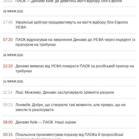
18:02
ПАОК — Динамо Київ: де дивитись матч відбору Ліги Європи
28 ЛИПНЯ 2026
17:48
Українські арбітри працюватимуть на матчі відбору Ліги Європи
УЄФА
07:20
ПАОК відреагував на звернення Динамо до УЄФА через інцидент із
прапором на трибунах
26 ЛИПНЯ 2026
22:33
Динамо вимагає від УЄФА покарати ПАОК за російський прапор на
трибунах
24 ЛИПНЯ 2026
11:14
Ліші: Можливо, Динамо заслуговувало зрівняти рахунок
09:13
Лонвейк: Добре, що створили такі моменти, але прикро, що не
змогли їх реалізувати
08:00
Динамо Київ — ПАОК. Наші оцінки
00:15
Піхальонок прокоментував поразку від ПАОКа й проросійські