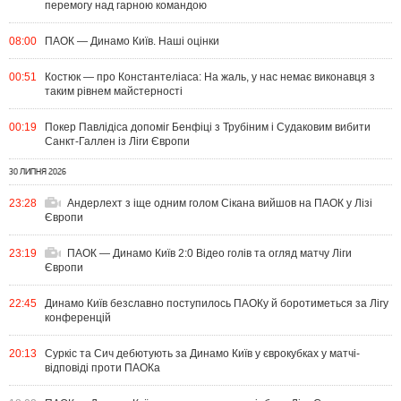
перемогу над гарною командою
08:00
ПАОК — Динамо Київ. Наші оцінки
00:51
Костюк — про Константеліаса: На жаль, у нас немає виконавця з
таким рівнем майстерності
00:19
Покер Павлідіса допоміг Бенфіці з Трубіним і Судаковим вибити
Санкт-Галлен із Ліги Європи
30 ЛИПНЯ 2026
23:28
Андерлехт з іще одним голом Сікана вийшов на ПАОК у Лізі
Європи
23:19
ПАОК — Динамо Київ 2:0 Відео голів та огляд матчу Ліги
Європи
22:45
Динамо Київ безславно поступилось ПАОКу й боротиметься за Лігу
конференцій
20:13
Суркіс та Сич дебютують за Динамо Київ у єврокубках у матчі-
відповіді проти ПАОКа