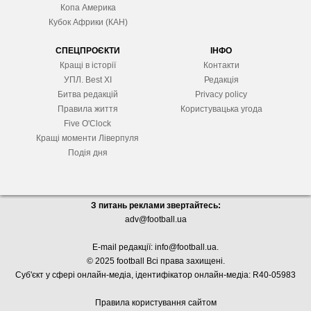
Копа Америка
Кубок Африки (КАН)
СПЕЦПРОЄКТИ
ІНФО
Кращі в історії
Контакти
УПЛ. Best XІ
Редакція
Битва редакцій
Privacy policy
Правила життя
Користувацька угода
Five O'Clock
Кращі моменти Ліверпуля
Подія дня
З питань реклами звертайтесь:
adv@football.ua
E-mail редакції:
info@football.ua
.
© 2025 football Всі права захищені.
Суб'єкт у сфері онлайн-медіа, і
дентифікатор онлайн-медіа: R40-05983
Правила користування сайтом