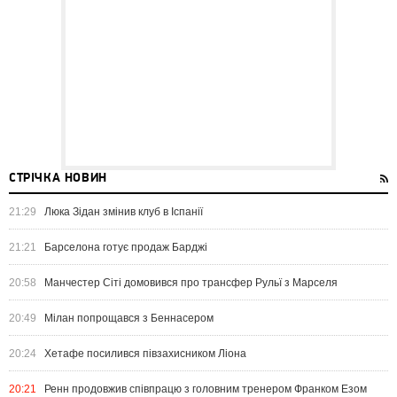
СТРІЧКА НОВИН
21:29
Люка Зідан змінив клуб в Іспанії
21:21
Барселона готує продаж Барджі
20:58
Манчестер Сіті домовився про трансфер Рульї з Марселя
20:49
Мілан попрощався з Беннасером
20:24
Хетафе посилився півзахисником Ліона
20:21
Ренн продовжив співпрацю з головним тренером Франком Езом