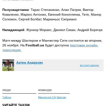
Полузащитники
: Тарас Степаненко, Алан Патрик, Виктор
Коваленко, Маркос Антонио, Евгений Коноплянка, Тете, Манор
Соломон, Сергей Болбат, Маркиньос Сиприано
Нападающий
: Жуниор Мораес, Даниил Сикан, Андрей Борячук
Матч между Шахтером и Манчестер Сити состоится во вторник,
26 ноября. На
Football.ua
будет доступна
текстовая онлайн-
трансляция.
Артем Андросян
всі статті автора
ЛЮДИ
КОМАНДИ
Тайсон
Манчестер Сіті
Шахтар
ЧИТАЙТЕ ТАКОЖ