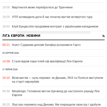
19:58
Мартінеллі може перебратися до Туреччини
19:29
УПЛ затвердила дати й час початку матчів четвертого туру
18:44
Клуб Бундесліги продовжив контракт з українським нападником
ЛІГА ЄВРОПИ. НОВИНИ
00:21
Асист Судакова допоміг Бенфіці розгромити Гартс
03 СЕРПНЯ 2026
14:38
Стали відомі пари плей-оф кваліфікації Ліги Європи
31 ЛИПНЯ 2026
10:10
Вісім матчів — нуль перемог: як Динамо, ЛНЗ та Полісся виступили
на старті єврокубків
09:38
Міхайлідіс: Головною метою був вихід до наступного раунду Ліги
Європи
08:20
Ліші про перемогу над Динамо: Ми покращили свою гру і здобули