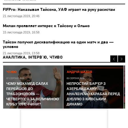
FIFPro: Наказывая Тайсона, УАФ играет на руку расистам
21 листопада 2019, 20:46
Милан проявляет интерес к Тайсону и Ольмо
15 листопада 2019, 16:58
Тайсон получил дисквалификацию на один матч и два —
условно
21 листопада 2019, 13:58
АНАЛІТИКА, ІНТЕРВ'Ю, ЧТИВО
0
ЧТИВО
АНДРІЙ ШАХОВ
07 СЕРПНЯ 2026
05 СЕРПНЯ 2026
ЧОМУ МОХАМЕД САЛАХ
НЕПРОСТИЙ БАР'ЄР З
ПЕРЕЙШОВ ДО
АЗЕРБАЙДЖАНУ:
ТРАБЗОНСПОРА —
АНАЛІЗУЄМО КАРАБАХ ПЕРЕД
ЧЕТВЕРТОГО ЗА ВЕЛИЧИНОЮ
ДУЕЛЛЮ З КИЇВСЬКИМ
КЛУБУ ТУРЕЧЧИНИ?
ДИНАМО