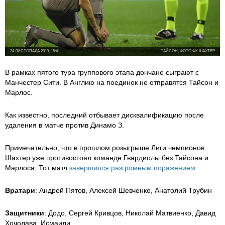
24 ЛИСТОПАДА 2019, 16:41
ТАЙСОН, ФОТО ФК ШАХТЕР
В рамках пятого тура группового этапа дончане сыграют с
Манчестер Сити. В Англию на поединок не отправятся Тайсон и
Марлос.
Как известно, последний отбывает дисквалификацию после
удаления в матче против Динамо З.
Примечательно, что в прошлом розыгрыше Лиги чемпионов
Шахтер уже противостоял команде Гвардиолы без Тайсона и
Марлоса. Тот матч
завершился разгромным поражением.
Вратари
: Андрей Пятов, Алексей Шевченко, Анатолий Трубин
Защитники
: Додо, Сергей Кривцов, Николай Матвиенко, Давид
Хочолава, Исмаили