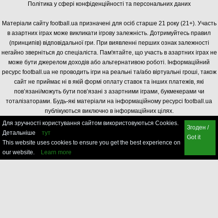
Політика у сфері конфіденційності та персональних даних
Матеріали сайту football.ua призначені для осіб старше 21 року (21+). Участь
в азартних іграх може викликати ігрову залежність. Дотримуйтесь правил
(принципів) відповідальної гри. При виявленні перших ознак залежності
негайно зверніться до спеціаліста. Пам'ятайте, що участь в азартних іграх не
може бути джерелом доходів або альтернативою роботі. Інформаційний
ресурс football.ua не проводить ігри на реальні та/або віртуальні гроші, також
сайт не приймає ні в якій формі оплату ставок та інших платежів, які
пов’язані/можуть бути пов’язані з азартними іграми, букмекерами чи
тоталізаторами. Будь-які матеріали на інформаційному ресурсі football.ua
публікуються виключно в інформаційних цілях.
Для зручності користування сайтом використовуються Cookies.
Згоден /
Детальніше
тут
Got it
This website uses cookies to ensure you get the best experience on
our website.
Learn more