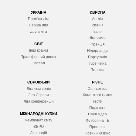
УКРАЇНА
ЄВРОПА
Прем'єр-ліга
Англія
Перша ліга
Іспанія
Друга ліга
Італія
Німеччина
СВІТ
Франція
Інші країни
Нідерланди
Трансферний ринок
Португалія
Футзал
Туреччина
Польща
ЄВРОКУБКИ
РІЗНЕ
Ліга чемпіонів
Фан-сектор
Ліга Європ
и
Коментарі тижня
Ліга конференцій
Тести
Подкасти
МІЖНАРОДНІ КУБКИ
Наші відео
Чемпіонат світу
Футбол на ТБ
ЄВРО
Прогнози
Ліга націй
Новини казино