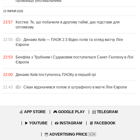
провокації уболівальників
23 ЛИПНЯ 2026
23:57
Костюк: Те, що побачили в другому таймі, дає підстави для
оптимізму
22:55
Динамо Київ — ПАОК 2:3 Відео голів та огляд матчу Ліги
Європи
22:53
Бенфіка з Трубіним і Судаковим поступилася Санкт-Галлену в Лізі
Європи
22:00
Динамо Київ поступилось ПАОКу в першій грі
21:43
Сікан відзначився голом зі штрафного в матчі Ліги Європи
🍏
APP STORE
🎮
GOOGLE PLAY
📨
TELEGRAM
▶️
YOUTUBE
📸
INSTAGRAM
📘
FACEBOOK
🦉
ADVERTISING PRICE
🇺🇦