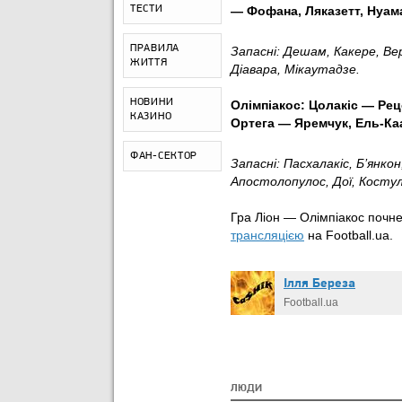
ТЕСТИ
—
Фофана, Ляказетт,
Нуам
ПРАВИЛА
Запасні: Дешам, Какере,
Ве
ЖИТТЯ
Діавара, Мікаутадзе.
НОВИНИ
Олімпіакос: Цолакіс — Рецо
КАЗИНО
Ортега — Яремчук, Ель-Каа
ФАН-СЕКТОР
Запасні: Пасхалакіс, Б’янко
Апостолопулос, Дої, Костул
Гра Ліон — Олімпіакос почне
трансляцією
на Football.ua.
Ілля Береза
Football.ua
ЛЮДИ