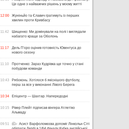
Це одне з найважчих рішень у моєму житті
12:00
Жуніньйо та Єлавич гратимуть із перших
хвилин проти Кривбасу
11:42
Шищенко: Ми домінували на полі і виглядали
набагато краще за Оболонь
11:17
Дель П’єро оцінив готовність Ювентуса до
нового сезону
11:10
Протченко: Зараз Кудрівка ще точно у стані
побудови команди
10:43
Рябоконь: Хотілося б якіснішого футболу,
перш за все у виконанні Лівого Берега
10:34
Епіцентр — Шахтар. Напередодні
10:15
Рівер Плейт підписав вінгера Атлетіко
Альмаду
09:51
Асист Варфоломєєва допоміг Лінкольн Сіті
обіграти Дербі в 1/64 фіналу Кубка англійської