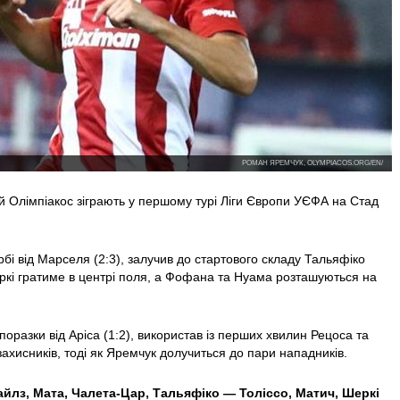
РОМАН ЯРЕМЧУК, OLYMPIACOS.ORG/EN/
й Олімпіакос зіграють у першому турі Ліги Європи УЄФА на Стад
рбі від Марселя (2:3), залучив до стартового складу Тальяфіко
Шеркі гратиме в центрі поля, а Фофана та Нуама розташуються на
 поразки від Аріса (1:2), використав із перших хвилин Рецоса та
захисників, тоді як Яремчук долучиться до пари нападників.
йлз, Мата, Чалета-Цар, Тальяфіко — Толіссо, Матич,
Шеркі