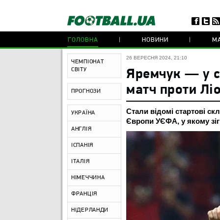
ГОЛОВНА
НОВИНИ
МА
26 ВЕРЕСНЯ 2024, 21:10
ЧЕМПІОНАТ
СВІТУ
Яремчук — у с
матч проти Лі
ПРОГНОЗИ
Стали відомі стартові ск
УКРАЇНА
Європи УЄФА, у якому зіг
АНГЛІЯ
ІСПАНІЯ
ІТАЛІЯ
НІМЕЧЧИНА
ФРАНЦІЯ
НІДЕРЛАНДИ