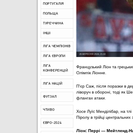
ПОРТУГАЛІЯ
ПОЛЬЩА
ТУРЕЧЧИНА
ІНШІ
ЛІГА ЧЕМПІОНІВ
26 ВЕРЕСНЯ 2024, 21:10
ЛІГА ЄВРОПИ
ЛІГА
Французький Ліон та грецьки
КОНФЕРЕНЦІЙ
Олімпік Ліонне.
ЛІГА НАЦІЙ
П'єр Саж, після поразки в де
ліворуч в обороні, тоді як 
ФУТЗАЛ
флангах атаки.
ЧТИВО
Хосе Луїс Менділібар, на тлі
Піролу в трійці центральних 
ЄВРО-2024
Ліон: Перрі — Мейтленд-На