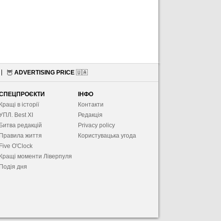
🦉
ADVERTISING PRICE
🇺🇦
СПЕЦПРОЄКТИ
ІНФО
Кращі в історії
Контакти
УПЛ. Best XІ
Редакція
Битва редакцій
Privacy policy
Правила життя
Користувацька угода
Five O'Clock
Кращі моменти Ліверпуля
Подія дня