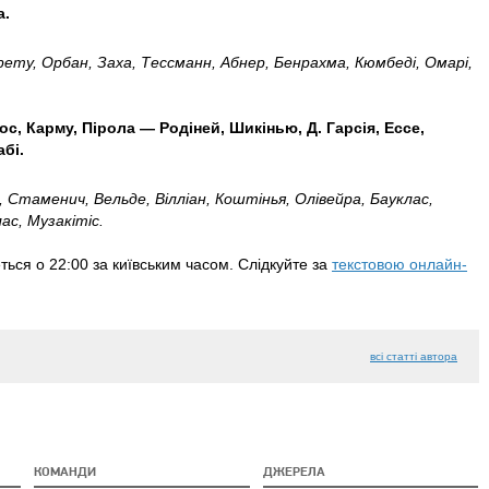
а.
рету, Орбан, Заха, Тессманн, Абнер, Бенрахма, Кюмбеді, Омарі,
с, Карму, Пірола — Родіней, Шикінью, Д. Гарсія, Ессе,
бі.
н, Стаменич, Вельде, Вілліан, Коштінья, Олівейра, Бауклас,
ас, Музакітіс.
ться о 22:00 за київським часом. Слідкуйте за
текстовою онлайн-
всі статті автора
КОМАНДИ
ДЖЕРЕЛА