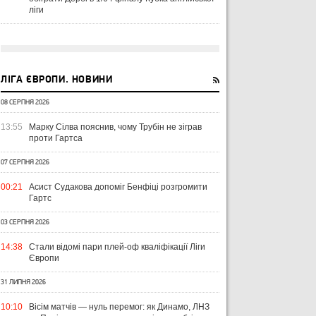
ліги
ЛІГА ЄВРОПИ. НОВИНИ
08 СЕРПНЯ 2026
13:55
Марку Сілва пояснив, чому Трубін не зіграв
проти Гартса
07 СЕРПНЯ 2026
00:21
Асист Судакова допоміг Бенфіці розгромити
Гартс
03 СЕРПНЯ 2026
14:38
Стали відомі пари плей-оф кваліфікації Ліги
Європи
31 ЛИПНЯ 2026
10:10
Вісім матчів — нуль перемог: як Динамо, ЛНЗ