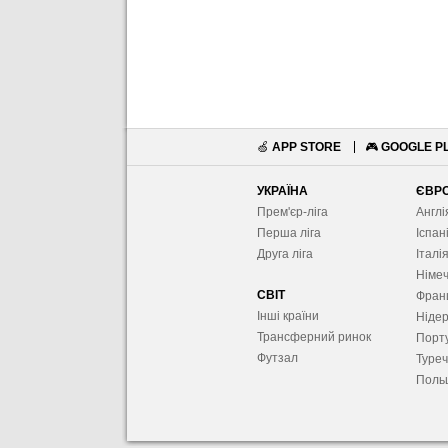
🍏
APP STORE
🎮
GOOGLE P
УКРАЇНА
ЄВР
Прем'єр-ліга
Англі
Перша ліга
Іспан
Друга ліга
Італі
Німе
СВІТ
Фран
Інші країни
Ніде
Трансферний ринок
Порту
Футзал
Туре
Поль