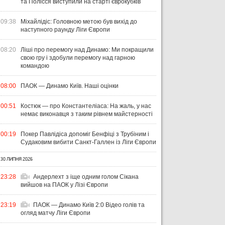
та Полісся виступили на старті єврокубків
09:38
Міхайлідіс: Головною метою був вихід до
наступного раунду Ліги Європи
08:20
Ліші про перемогу над Динамо: Ми покращили
свою гру і здобули перемогу над гарною
командою
08:00
ПАОК — Динамо Київ. Наші оцінки
00:51
Костюк — про Константеліаса: На жаль, у нас
немає виконавця з таким рівнем майстерності
ЧТИВО
УКРАЇНА
ЛІ
00:19
Покер Павлідіса допоміг Бенфіці з Трубіним і
04 СЕРПНЯ 2026
Судаковим вибити Санкт-Галлен із Ліги Європи
УКРАЇНСЬКИЙ СЛІД У ДРУГОМУ
31 Л
ТУРІ ЕКСТРАКЛЯСИ: МАЦЕНКО
ВІ
30 ЛИПНЯ 2026
ПЕРЕМАГАЄ, РОМАНЧУК
ПЕ
31 ЛИПНЯ 2026
ТРИМАЄ РІВЕНЬ, ЛЕХІЯ ЗНОВУ
УПЛ-2026/27. ПРЕДСТАВЛЕННЯ
ПО
23:28
Андерлехт з іще одним голом Сікана
БЕЗ ОЧОК
КОМАНД
СТ
вийшов на ПАОК у Лізі Європи
23:19
ПАОК — Динамо Київ 2:0 Відео голів та
огляд матчу Ліги Європи