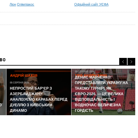
Ліон
Олімпіакос
Офіційний сайт УЄФА
ИВО
05 СЕРПНЯ 2026
АНДРІЙ ШАХОВ
ГЛІБ АНДРУСЕНКО
ДЕНИС МАРЧЕНКО:
ПРЕДСТАВЛЯТИ УКРАЇНУ НА
05 СЕРПНЯ 2026
НЕПРОСТИЙ БАР'ЄР З
ТАКОМУ ТУРНІРІ, ЯК
АЗЕРБАЙДЖАНУ:
ЄВРО-2026, — ЦЕ ВЕЛИКА
АНАЛІЗУЄМО КАРАБАХ ПЕРЕД
ВІДПОВІДАЛЬНІСТЬ І
Ю
ДУЕЛЛЮ З КИЇВСЬКИМ
ВОДНОЧАС ВЕЛИЧЕЗНА
ДИНАМО
ГОРДІСТЬ