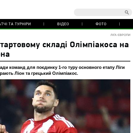
ТЧІ ТА ТУРНІРИ
ВІДЕО
ФОТО
ЛІГА ЄВРОПИ
тартовому складі Олімпіакоса на
она
лади команд для поєдинку 1-го туру основного етапу Ліги
рають Ліон та грецький Олімпіакос.