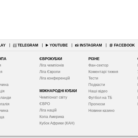
LAY
📨
TELEGRAM
▶️
YOUTUBE
📸
INSTAGRAM
📘
FACEBOOK
ОПА
ЄВРОКУБКИ
РІЗНЕ
я
Ліга чемпіонів
Фан-сектор
ія
Ліга Європ
и
Коментарі тижня
я
Ліга конференцій
Тести
ччина
Подкасти
МІЖНАРОДНІ КУБКИ
ція
Наші відео
Чемпіонат світу
рланди
Футбол на ТБ
ЄВРО
галія
Прогнози
Ліга націй
ччина
Новини казино
Копа Америка
ща
Кубок Африки (КАН)