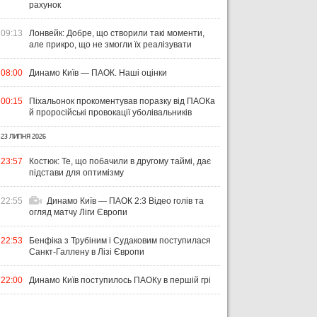
рахунок
09:13
Лонвейк: Добре, що створили такі моменти,
але прикро, що не змогли їх реалізувати
08:00
Динамо Київ — ПАОК. Наші оцінки
00:15
Піхальонок прокоментував поразку від ПАОКа
й проросійські провокації уболівальників
23 ЛИПНЯ 2026
23:57
Костюк: Те, що побачили в другому таймі, дає
підстави для оптимізму
22:55
Динамо Київ — ПАОК 2:3 Відео голів та
огляд матчу Ліги Європи
22:53
Бенфіка з Трубіним і Судаковим поступилася
Санкт-Галлену в Лізі Європи
22:00
Динамо Київ поступилось ПАОКу в першій грі