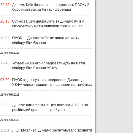
22:45
Динамо Київ безславно поступилось ПАОКу й
боротиметься за Лігу конференцій
20:13
Суркіс та Сич дебютують за Динамо Київ у
єврокубках у матчі-відповіді проти ПАОКа
18:02
ПАОК — Динамо Київ: де дивитись матч
відбору Ліги Європи
28 ЛИПНЯ 2026
17:48
Українські арбітри працюватимуть на матчі
відбору Ліги Європи УЄФА
07:20
ПАОК відреагував на звернення Динамо до
УЄФА через інцидент із прапором на трибунах
26 ЛИПНЯ 2026
22:33
Динамо вимагає від УЄФА покарати ПАОК за
російський прапор на трибунах
24 ЛИПНЯ 2026
11:14
Ліші: Можливо, Динамо заслуговувало зрівняти