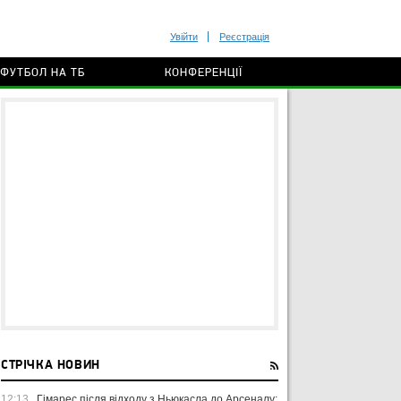
Увійти
Реєстрація
ФУТБОЛ НА ТБ
КОНФЕРЕНЦІЇ
СТРІЧКА НОВИН
12:13
Гімарес після відходу з Ньюкасла до Арсеналу: