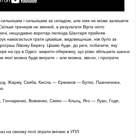
е замість
Білоцерковця
.
й за розмови.
е сильнішим і сильнішим за складом, але ніяк не може залишити
 Скільки тренерів не змінюй, а результати Вірта ніхто
мандам провести на полі ще, як мінімум, чотири хвилини.
речі, нещодавно воротар-легенда Шахтаря прийняв
ук намагається грати цікавіше, видовищніше, ніж було за
мість
Тілля
.
ограш Лівому Берегу. Цікаво буде, до речі, побачити, яку
ре на гру в Одесі: закрито-обережну, що різко збільшить шанси
 штрафного перехопив простріл Пушкарьова з правого флангу.
за якої можна буде виграти – але можна, звісно, ​​і програти.
ав на дальній подачу кутового з лівого флангу, але Кучеренко
дод, Жаржу, Скиба, Кисіль — Єрмаков — Бутко, Пшеничнюк,
ий свисток! Матч завершено! 2:0! Повернулись додому.
ко
, Гончаренко, Вовченко, Сміян — Кльоц, Яго — Луан, Годя,
з на своєму полі зіграти внічию в УПЛ.