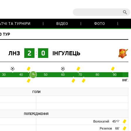
ТЧІ ТА ТУРНІРИ
ВІДЕО
ФОТО
0 ТУР
2
0
ЛНЗ
ІНГУЛЕЦЬ
30
40
50
60
70
80
90
ІНГ.
ГОЛИ
ПОПЕРЕДЖЕННЯ
Волохатий
45
+1
’
Резепов
66
’