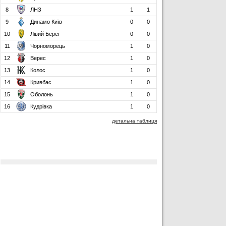
8
ЛНЗ
1
1
9
Динамо Київ
0
0
10
Лівий Берег
0
0
11
Чорноморець
1
0
12
Верес
1
0
13
Колос
1
0
14
Кривбас
1
0
15
Оболонь
1
0
16
Кудрівка
1
0
детальна таблиця