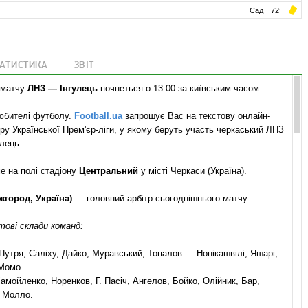
Сад
72
’
ТАТИСТИКА
ЗВІТ
 матчу
ЛНЗ — Інгулець
почнеться о 13:00 за київським часом.
любителі футболу.
Football.ua
запрошує Вас на текстову онлайн-
уру Української Прем'єр-ліги, у якому беруть участь черкаський ЛНЗ
улець.
е на полі стадіону
Центральний
у місті Черкаси (Україна).
жгород, Україна)
— головний арбітр сьогоднішнього матчу.
тові склади команд:
утря, Саліху, Дайко, Муравський, Топалов — Нонікашвілі, Яшарі,
Момо.
амойленко, Норенков, Г. Пасіч, Ангелов, Бойко, Олійник, Бар,
, Молло.