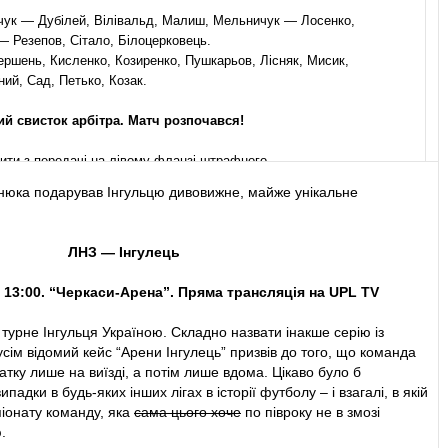
ук — Дубілей, Вілівальд, Малиш, Мельничук — Лосенко,
— Резепов, Сітало, Білоцерковець.
ршень, Кисленко, Козиренко, Пушкарьов, Лісняк, Мисик,
ий, Сад, Петько, Козак.
й свисток арбітра. Матч розпочався!
ти з передачі на лівому фланзі штрафного.
нюка подарував Інгульцю дивовижне, майже унікальне
старті зустрічі.
го флангу штрафного на кутовий блокував Волохатий.
ЛНЗ — Інгулець
 Нонікашвілі та Момо на лівому фланзі штрафного.
, 1
3
:
0
0. “Черкаси-Арена
”
. Пряма трансляція на UPL TV
 за м'яч команда Кобіна наразі.
турне Інгульця Україною. Складно назвати інакше серію із
 усім відомий кейс “Арени Інгулець” призвів до того, що команда
пас через правий фланг атаки суперників.
тку лише на виїзді, а потім лише вдома. Цікаво було б
ипадки в будь-яких інших лігах в історії футболу – і взагалі, в якій
л Топалова з лівого флангу штрафного рукою зустрів Дубілей.
піонату команду, яка
сама цього хоче
по півроку не в змозі
.
ПРОБИВ ПАЛАМАРЧУКА З ПЕНАЛЬТІ В ЛІВИЙ КУТ!