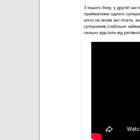
З іншого боку, у другій час
18
’
Фол на лівому фла
прийматиме одного суперни
ніхто не може ані літати, 
20
’
Інгулець тримає м'я
суперників стабільно займа
сильно відстати від рятівної
23
’
Вілівальд у підкаті
штрафного.
25
’
Простріл Путрі з п
29
’
Спроба пробити чер
на дальню була не
31
’
Подачу кутового з л
35
’
ГООООООООООООО
центр штрафного н
37
’
Інгулець позиційно 
39
’
Білоцерковець заче