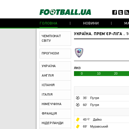
ГОЛОВНА
НОВИНИ
МА
УКРАЇНА. ПРЕМ'ЄР-ЛІГА . 1
ЧЕМПІОНАТ
СВІТУ
ПРОГНОЗИ
УКРАЇНА
ЛНЗ
0
10
20
АНГЛІЯ
ІСПАНІЯ
ІТАЛІЯ
35
’
Путря
НІМЕЧЧИНА
60
’
Путря
ФРАНЦІЯ
45
+1
’
Дайко
НІДЕРЛАНДИ
69
’
Муравський