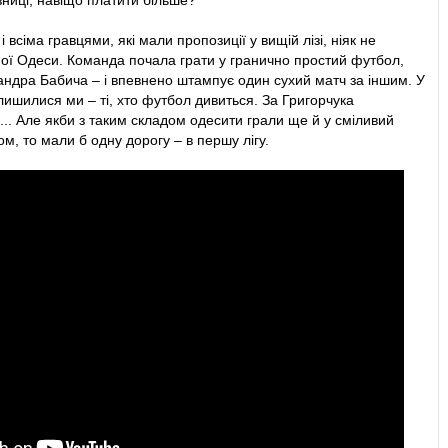
зниці, навіщо платити більше?
в
Резепова
.
 всіма гравцями, які мали пропозиції у вищій лізі, ніяк не
ної Одеси. Команда почала грати у гранично простий футбол,
.
андра Бабича – і впевнено штампує один сухий матч за іншим. У
лишилися ми – ті, хто футбол дивиться. За Григорчука
ни перед штрафним полетів повз праву стійку.
.. Але якби з таким складом одесити грали ще й у сміливий
м, то мали б одну дорогу – в першу лігу.
рав проти Тілля в центрі поля.
ість
Халайли
.
 замість
П'ятова
.
 правому фланзі оборони від Малиша.
Авагімяна
.
амість
Топалова
.
 із лівого флангу штрафного на ближній забрав Кучеренко.
час передачі на лівий фланг атаки.