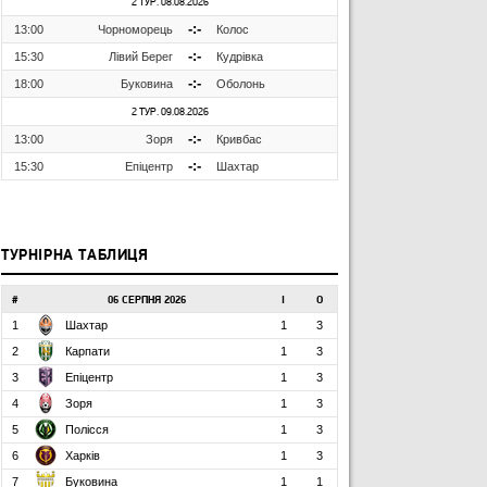
2 ТУР. 08.08.2026
-:-
13:00
Чорноморець
Колос
-:-
15:30
Лівий Берег
Кудрівка
-:-
18:00
Буковина
Оболонь
2 ТУР. 09.08.2026
-:-
13:00
Зоря
Кривбас
-:-
15:30
Епіцентр
Шахтар
ТУРНІРНА ТАБЛИЦЯ
#
06 СЕРПНЯ 2026
І
О
1
Шахтар
1
3
2
Карпати
1
3
3
Епіцентр
1
3
4
Зоря
1
3
5
Полісся
1
3
6
Харків
1
3
7
Буковина
1
1