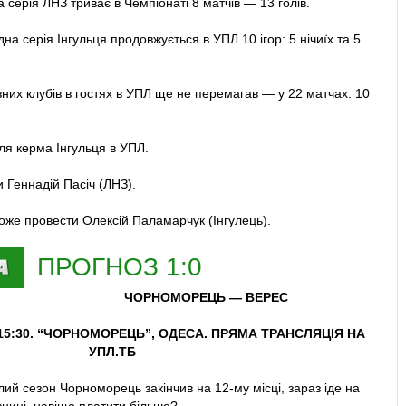
серія ЛНЗ триває в Чемпіонаті 8 матчів — 13 голів.
авого флангу від Путрі полетів над воротами.
а серія Інгульця продовжується в УПЛ 10 ігор: 5 нічиїх та 5
ого кута власного штрафного в підкаті проти Лосенка.
зних клубів в гостях в УПЛ ще не перемагав — у 22 матчах: 10
го закрутив до рук Кучеренка.
центрі поля цими хвилинами.
ля керма Інгульця в УПЛ.
ООООООООООЛ! Топалова подав із лівого флангу на
 Геннадій Пасіч (ЛНЗ).
швілі скинув на Халайлу, тому не дали пробити, а з відскоку
ворота.
оже провести Олексій Паламарчук (Інгулець).
ч у атаці ЛНЗ.
ПРОГНОЗ 1:0
бличчю в боротьбі в центрі поля.
ЧОРНОМОРЕЦЬ —
ВЕРЕС
и Яшарі в центральному колі.
 15:30. “ЧОРНОМОРЕЦЬ”, ОДЕСА. ПРЯМА ТРАНСЛЯЦІЯ НА
УПЛ.ТБ
ому фланзі атаки сфолив проти Білоцерковця.
лий сезон Чорноморець закінчив на 12-му місці, зараз іде на
Лосенка
.