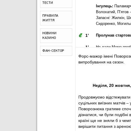
ТЕСТИ
Інгулець:
Паламарч
Волохатий, П’ятов 
ПРАВИЛА
Запасні:
Жилкін, Ше
ЖИТТЯ
Сидоренко, Могильн
НОВИНИ
1
’
Пролунав стартови
КАЗИНО
1
’
Не дали Момо проби
ФАН-СЕКТОР
Форс-мажор імені Повороз
3
’
ЛНЗ тримає м'яч на 
випробування на сезон.
5
’
Удар Яшарі з право
7
’
Невдала стінка від
Нед
i
ля
, 2
0 жовтня
9
’
Не може зачепитись
Продовжуємо відстежувати 
суцільних виїзних матчів –
12
’
Топалов перехопив 
Поворознюка гратиме споча
дізнатися, чи були подібні в
14
’
ПЕНАЛЬТІ!
Прострі
країні ще не зняли б з чем
вирішити питання з ареною
15
’
НОНІКАШВІЛІ НЕ 