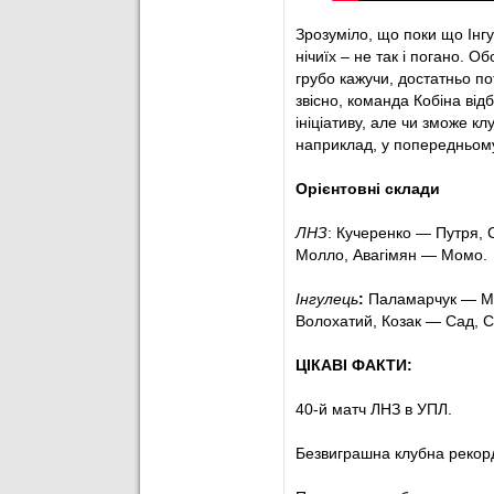
42
’
ОФСАЙД!
Яшарі ві
завершив зворотній
Зрозуміло, що поки що Інгу
нічиїх – не так і погано. О
43
’
Резепов у центрі ш
грубо кажучи, достатньо по
звісно, ​​команда Кобіна в
45
’
ПЕНАЛЬТІ!
Муравс
ініціативу, але чи зможе к
наприклад, у попередньом
45
’
МЕЛЬНИЧУК НЕ ПР
Орієнтовні склади
45
’
Арбітр дозволив ко
ЛНЗ
: Кучеренко — Путря, С
45
+1
’
Конфлікт поміж
Да
Молло, Авагімян — Момо.
45
+1
’
... та
Волохатим
.
Інгулець
:
Паламарчук — Мал
Волохатий, Козак — Сад, С
45
+3
’
Команди пішли на 
половини.
ЦІКАВІ ФАКТИ:
46
’
Другий тайм розпо
40-й матч ЛНЗ в УПЛ.
47
’
Інгулець атакує на 
Безвиграшна клубна рекордн
48
’
Простріл Яшарі з п