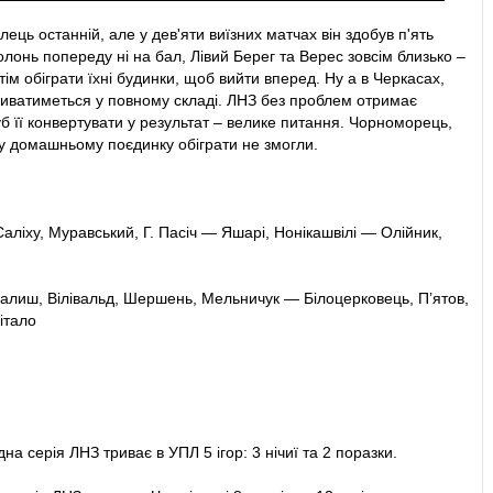
ддав на правий фланг штрафного з офсайду на Момо, після чого
 пас.
лець останній, але у дев'яти виїзних матчах він здобув п'ять
болонь попереду ні на бал, Лівий Берег та Верес зовсім близько –
трафного пробив у руку Муравському. А пенальті?
тім обіграти їхні будинки, щоб вийти вперед. Ну а в Черкасах,
ідбиватиметься у повному складі. ЛНЗ без проблем отримає
ький грав рукою.
луб її конвертувати у результат – велике питання. Чорноморець,
у домашньому поєдинку обіграти не змогли.
ОБИВ КУЧЕРЕНКА З ПЕНАЛЬТІ У ЛІВИЙ КУТ!
мандам провести на полі ще, як мінімум, три хвилини.
аліху, Муравський, Г. Пасіч — Яшарі, Нонікашвілі — Олійник,
йко
та..
иш, Вілівальд, Шершень, Мельничук — Білоцерковець, П’ятов,
італо
перерву. 1:0 у нашому матчі після завершення першої
чато!
старті тайму.
а серія ЛНЗ триває в УПЛ 5 ігор: 3 нічиї та 2 поразки.
равого флангу штрафного на ближній блокував Паламарчук.