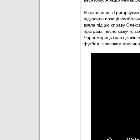
десятому. А якщо немає рі
69
’
Пушкарьов
заміни
Розставання з Григорчуком і
підкосило позиції футболь
69
’
Сад
поміняв
Сітала
взяла під цю справу Олекс
програші, чесно кажучи, за
71
’
П'ЯТОВ!
Удар із зо
Чорноморець грав цікавіше.
футбол, з високим пресинго
72
’
Сад
небезпечно зіг
76
’
Бойко
вийшов зам
79
’
Козиренко
вийшов
81
’
Фол проти Момо на
81
’
Яшарі
замінили на
81
’
Пасіча
випустили з
82
’
ПУШКАРЬОВ!
Удар
85
’
Офсайд у Момо під 