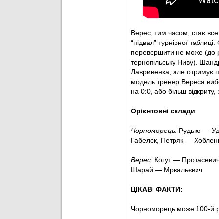
88
’
Могильний
гратим
89
’
Момо
попереджени
Верес, тим часом, стає вс
“підвал” турнірної таблиці.
90
’
Арбітр дозволив ко
перевершити не може (до 
тернопільську Ниву). Шандр
90
+1
’
Олійник
вийшов за
Лавриненка, але отримує пр
модель тренер Вереса вибе
90
+3
’
Кучеренко в центрі
на 0:0, або більш відкриту, 
90
+4
’
САД!
Головою замик
Орієнтовні склади
парирував.
Чорноморець
: Рудько — У
90
+5
’
Пролунав фінальн
Габелок, Петряк — Хоблен
Верес
: Когут — Протасевич
Шарай — Мрвальєвич
ЦІКАВІ ФАКТИ:
Чорноморець може 100-й ра