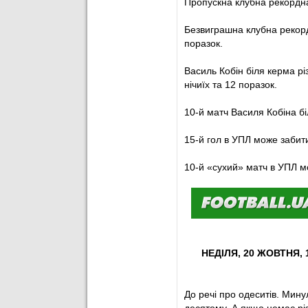
Пропускна клубна рекордна 
50
’
Дальній удар із пр
Безвиграшна клубна рекордн
поразок.
51
’
Фол Яшарі біля лів
Василь Кобін біля керма рі
52
’
Лосенко із штрафно
нічиїх та 12 поразок.
55
’
Тримається м'яч у 
10-й матч Василя Кобіна бі
60
’
ГОООООООООООООО
15-й гол в УПЛ може забити
дальню, де Ноніка
Путря розстріляв 
10-й «сухий» матч в УПЛ м
62
’
І надалі тримає м'я
64
’
Дайко отримав по о
66
’
Фол
Резепова
прот
НЕДIЛЯ, 20 ЖОВТНЯ,
69
’
Муравський
на лів
До речі про одеситів. Мину
69
’
Кисленко
замінив