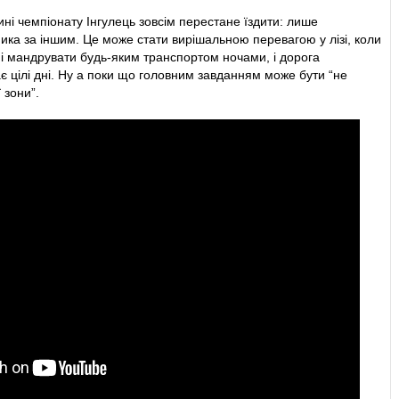
тині чемпіонату Інгулець зовсім перестане їздити: лише
нзі атаки ЛНЗ проти Момо.
ка за іншим. Це може стати вирішальною перевагою у лізі, коли
ані мандрувати будь-яким транспортом ночами, і дорога
ч на власній половині.
є цілі дні. Ну а поки що головним завданням може бути “не
 зони”.
 перевів на кутовий м'яч із-під ніг Яшарі на лівому фланзі
равого флангу штрафного вибили за межі штрафного.
ез себе від Білоцерковця на завершення подачі з правого флангу
вдалою.
івого флангу Тілль закрутив на сітку воріт зверху.
ОООООООООООООЛ! Топалов із лівого флангу подав у
а Яшарі, той зльоту пробив у воротаря, а Путря добив відскок.
атакує у відповідь.
пив ноги Путрі на лівому фланзі атаки.