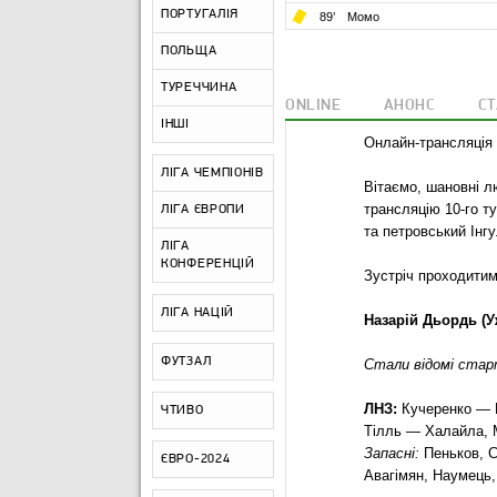
ПОРТУГАЛІЯ
89
’
Момо
ПОЛЬЩА
ТУРЕЧЧИНА
ONLINE
АНОНС
С
ІНШІ
Онлайн-трансляція
ЛІГА ЧЕМПІОНІВ
Вітаємо, шановні 
трансляцію 10-го т
ЛІГА ЄВРОПИ
та петровський Інг
ЛІГА
КОНФЕРЕНЦІЙ
Зустріч проходитим
ЛІГА НАЦІЙ
Назарій Дьордь (У
ФУТЗАЛ
Стали відомі стар
ЛНЗ:
Кучеренко — П
ЧТИВО
Тілль — Халайла, 
Запасні:
Пеньков, С
ЄВРО-2024
Авагімян, Наумець