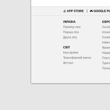
🍏
APP STORE
🎮
GOOGLE P
УКРАЇНА
ЄВР
Прем'єр-ліга
Англі
Перша ліга
Іспан
Друга ліга
Італі
Німе
СВІТ
Фран
Інші країни
Ніде
Трансферний ринок
Порту
Футзал
Туре
Поль