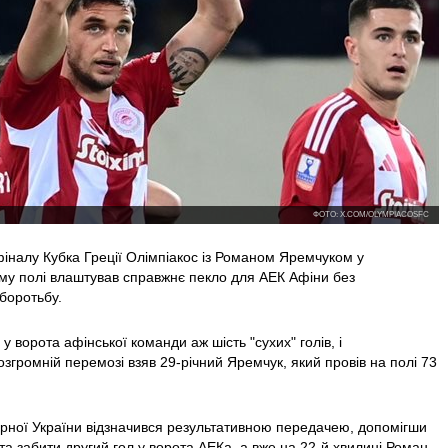
ФОТО: X.COM/OLYMPIACOSFC
іналу Кубка Греції Олімпіакос із Романом Яремчуком у
ому полі влаштував справжнє пекло для АЕК Афіни без
боротьбу.
 у ворота афінської команди аж шість "сухих" голів, і
озгромній перемозі взяв 29-річний Яремчук, який провів на полі 73
ірної України відзначився результативною передачею, допомігши
а забити другий гол у ворота АЕКа, а вже на 22-й хвилині Роман