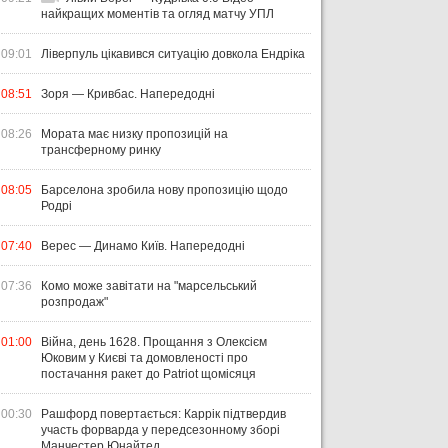
найкращих моментів та огляд матчу УПЛ
09:01
Ліверпуль цікавився ситуацію довкола Ендріка
08:51
Зоря — Кривбас. Напередодні
08:26
Мората має низку пропозицій на
трансферному ринку
08:05
Барселона зробила нову пропозицію щодо
Родрі
07:40
Верес — Динамо Київ. Напередодні
07:36
Комо може завітати на "марсельський
розпродаж"
01:00
Війна, день 1628. Прощання з Олексієм
Юковим у Києві та домовленості про
постачання ракет до Patriot щомісяця
00:30
Рашфорд повертається: Каррік підтвердив
участь форварда у передсезонному зборі
Манчестер Юнайтед