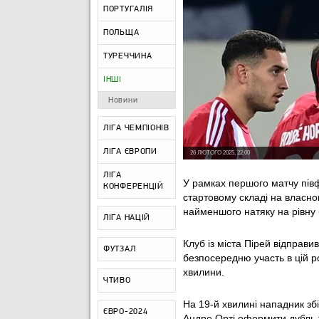
ПОРТУГАЛІЯ
ПОЛЬЩА
ТУРЕЧЧИНА
ІНШІ
Новини
ЛІГА ЧЕМПІОНІВ
ЛІГА ЄВРОПИ
26 ЛЮТОГО 2025, 22:00
ЛІГА
У рамках першого матчу півф
КОНФЕРЕНЦІЙ
стартовому складі на власн
найменшого натяку на рівну 
ЛІГА НАЦІЙ
Клуб із міста Пірей відправив
ФУТЗАЛ
безпосередню участь в цій р
хвилини.
ЧТИВО
На 19-й хвилині нападник зб
ЄВРО-2024
Андре Орті оформити дубль т