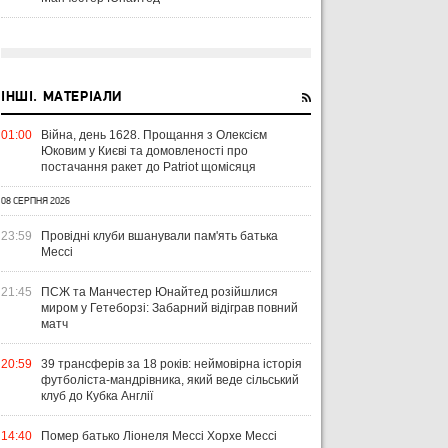
ІНШІ. МАТЕРІАЛИ
01:00
Війна, день 1628. Прощання з Олексієм
Юковим у Києві та домовленості про
постачання ракет до Patriot щомісяця
08 СЕРПНЯ 2026
23:59
Провідні клуби вшанували пам'ять батька
Мессі
21:45
ПСЖ та Манчестер Юнайтед розійшлися
миром у Гетеборзі: Забарний відіграв повний
матч
20:59
39 трансферів за 18 років: неймовірна історія
футболіста-мандрівника, який веде сільський
клуб до Кубка Англії
14:40
Помер батько Ліонеля Мессі Хорхе Мессі