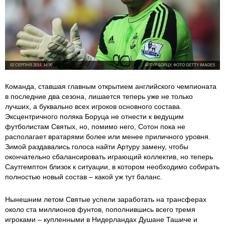
02 СЕРПНЯ 2014, 14:30
АРТУР БОРЦУ, ФОТО GETTY IMAGES
Команда, ставшая главным открытием английского чемпионата
в последние два сезона, лишается теперь уже не только
лучших, а буквально всех игроков основного состава.
Эксцентричного поляка Боруца не отнести к ведущим
футболистам Святых, но, помимо него, Сотон пока не
располагает вратарями более или менее приличного уровня.
Зимой раздавались голоса найти Артуру замену, чтобы
окончательно сбалансировать играющий коллектив, но теперь
Саутгемптон близок к ситуации, в котором необходимо собирать
полностью новый состав – какой уж тут баланс.
Нынешним летом Святые успели заработать на трансферах
около ста миллионов фунтов, пополнившись всего тремя
игроками – купленными в Нидерландах Душане Ташиче и