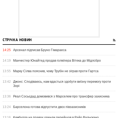
СТРІЧКА НОВИН
14:25
Арсенал підписав Бруно Гімараеса
14:19
Манчестер Юнайтед продав голкіпера Вітека до Мідлсбро
13:55
Марку Сілва пояснив, чому Трубін не зіграв проти Гартса
13:42
Джонс: Сподіваюсь, нам вдасться здобути виїзну перемогу проти
Зорі
13:36
Реал Сосьєдад домовився з Марселем про трансфер захисника
13:24
Барселона готова відпустити двох півзахисників
13:16
Кумбулла на правах оренди перейшов в Райо Вальєкано