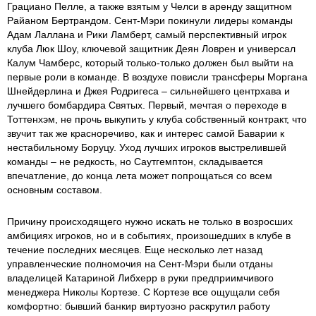
Грациано Пелле, а также взятым у Челси в аренду защитном
Райаном Бертрандом. Сент-Мэри покинули лидеры команды
Адам Лаллана и Рики Ламберт, самый перспективный игрок
клуба Люк Шоу, ключевой защитник Деян Ловрен и универсал
Калум Чамберс, который только-только должен был выйти на
первые роли в команде. В воздухе повисли трансферы Моргана
Шнейдерлина и Джея Родригеса – сильнейшего центрхава и
лучшего бомбардира Святых. Первый, мечтая о переходе в
Тоттенхэм, не прочь выкупить у клуба собственный контракт, что
звучит так же красноречиво, как и интерес самой Баварии к
нестабильному Боруцу. Уход лучших игроков выстрелившей
команды – не редкость, но Саутгемптон, складывается
впечатление, до конца лета может попрощаться со всем
основным составом.
Причину происходящего нужно искать не только в возросших
амбициях игроков, но и в событиях, произошедших в клубе в
течение последних месяцев. Еще несколько лет назад
управленческие полномочия на Сент-Мэри были отданы
владелицей Катариной Либхерр в руки предприимчивого
менеджера Николы Кортезе. С Кортезе все ощущали себя
комфортно: бывший банкир виртуозно раскрутил работу