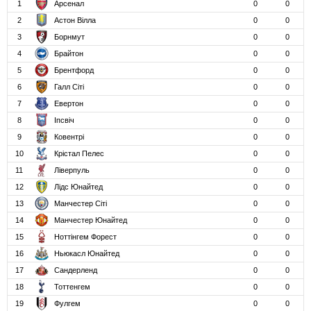
1
Арсенал
0
0
2
Астон Вілла
0
0
3
Борнмут
0
0
4
Брайтон
0
0
5
Брентфорд
0
0
6
Галл Сіті
0
0
7
Евертон
0
0
8
Іпсвіч
0
0
9
Ковентрі
0
0
10
Крістал Пелес
0
0
11
Ліверпуль
0
0
12
Лідс Юнайтед
0
0
13
Манчестер Сіті
0
0
14
Манчестер Юнайтед
0
0
15
Ноттінгем Форест
0
0
16
Ньюкасл Юнайтед
0
0
17
Сандерленд
0
0
18
Тоттенгем
0
0
19
Фулгем
0
0