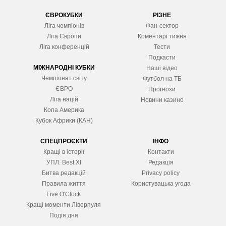
ЄВРОКУБКИ
РІЗНЕ
Ліга чемпіонів
Фан-сектор
Ліга Європ
и
Коментарі тижня
Ліга конференцій
Тести
Подкасти
МІЖНАРОДНІ КУБКИ
Наші відео
Чемпіонат світу
Футбол на ТБ
ЄВРО
Прогнози
Ліга націй
Новини казино
Копа Америка
Кубок Африки (КАН)
СПЕЦПРОЄКТИ
ІНФО
Кращі в історії
Контакти
УПЛ. Best XІ
Редакція
Битва редакцій
Privacy policy
Правила життя
Користувацька угода
Five O'Clock
Кращі моменти Ліверпуля
Подія дня