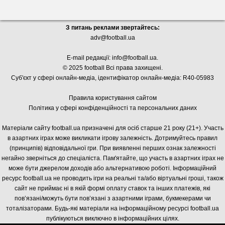
З питань реклами звертайтесь:
adv@football.ua
E-mail редакції:
info@football.ua
.
© 2025 football Всі права захищені.
Суб'єкт у сфері онлайн-медіа, і
дентифікатор онлайн-медіа: R40-05983
Правила користування сайтом
Політика у сфері конфіденційності та персональних даних
Матеріали сайту football.ua призначені для осіб старше 21 року (21+). Участь
в азартних іграх може викликати ігрову залежність. Дотримуйтесь правил
(принципів) відповідальної гри. При виявленні перших ознак залежності
негайно зверніться до спеціаліста. Пам'ятайте, що участь в азартних іграх не
може бути джерелом доходів або альтернативою роботі. Інформаційний
ресурс football.ua не проводить ігри на реальні та/або віртуальні гроші, також
сайт не приймає ні в якій формі оплату ставок та інших платежів, які
пов’язані/можуть бути пов’язані з азартними іграми, букмекерами чи
тоталізаторами. Будь-які матеріали на інформаційному ресурсі football.ua
публікуються виключно в інформаційних цілях.