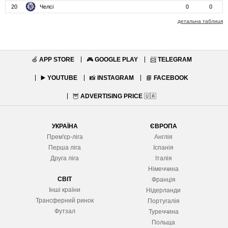
20
Челсі
0
0
детальна таблиця
🍏
APP STORE
🎮
GOOGLE PLAY
📨
TELEGRAM
▶️
YOUTUBE
📸
INSTAGRAM
📘
FACEBOOK
🦉
ADVERTISING PRICE
🇺🇦
УКРАЇНА
ЄВРОПА
Прем'єр-ліга
Англія
Перша ліга
Іспанія
Друга ліга
Італія
Німеччина
СВІТ
Франція
Інші країни
Нідерланди
Трансферний ринок
Португалія
Футзал
Туреччина
Польща