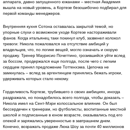
аппарата, давно запущенного южанами – местная Академия
вышла на новый уровень, а Кортезе безошибочно подбирал для
первой команды менеджеров.
Внутренняя кухня Сотона оставалась закрытой темой, но
упорные слухи о возможном уходе Кортезе настораживали
фанов. Когда итальянец таки покинул клуб, зазвенел колокол
тревоги: Никола пожаловался на отсутствие амбиций у
владельцев, что, по логике вещей, могло означать и скорую
продажу. Тренер Маурисио Почеттино, грозившийся уйти вслед
за боссом, продержался еще полгода, после чего с легким
сердцем принял предложение Тоттенхэма. Цепочка не
замкнулась – вслед за аргентинцем принялись бежать игроки,
удерживать которых стало некому.
Горделивость Кортезе, трубившего о своих амбициях, иногда
раздражала, но понадобилось всего полгода, чтобы доказать –
Никола имел на Сент-Мэри колоссальное влияние. Он был
бессердечен к тренерам, но футболисты, воспитанные местной
школой и подписанные в юном возрасте, оказывались под его
опекой и заряжались уверенностью в завтрашнем днем.
Конечно, возражать продаже Люка Шоу за почти 40 миллионов