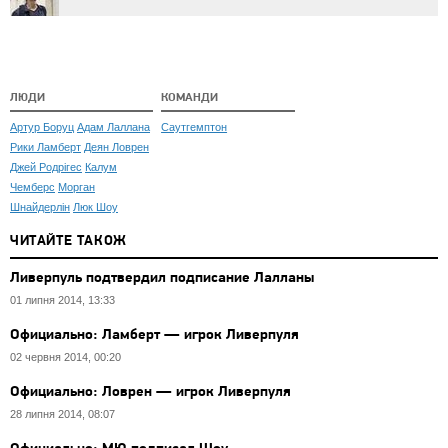
ЛЮДИ
КОМАНДИ
Артур Боруц
Адам Лаллана
Саутгемптон
Рики Ламберт
Деян Ловрен
Джей Родрігес
Калум
Чемберс
Морган
Шнайдерлін
Люк Шоу
ЧИТАЙТЕ ТАКОЖ
Ливерпуль подтвердил подписание Лалланы
01 липня 2014, 13:33
Официально: Ламберт — игрок Ливерпуля
02 червня 2014, 00:20
Официально: Ловрен — игрок Ливерпуля
28 липня 2014, 08:07