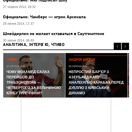
Официально: МЮ подписал Шоу
27 червня 2014, 18:32
Официально: Чамберс — игрок Арсенала
28 липня 2014, 17:37
Шнейдерлен не желает оставаться в Саутгемптоне
30 липня 2014, 08:49
АНАЛІТИКА, ІНТЕРВ'Ю, ЧТИВО
0
ЧТИВО
АНДРІЙ ШАХОВ
07 СЕРПНЯ 2026
05 СЕРПНЯ 2026
ЧОМУ МОХАМЕД САЛАХ
НЕПРОСТИЙ БАР'ЄР З
ПЕРЕЙШОВ ДО
АЗЕРБАЙДЖАНУ:
ТРАБЗОНСПОРА —
АНАЛІЗУЄМО КАРАБАХ ПЕРЕД
ЧЕТВЕРТОГО ЗА ВЕЛИЧИНОЮ
ДУЕЛЛЮ З КИЇВСЬКИМ
КЛУБУ ТУРЕЧЧИНИ?
ДИНАМО