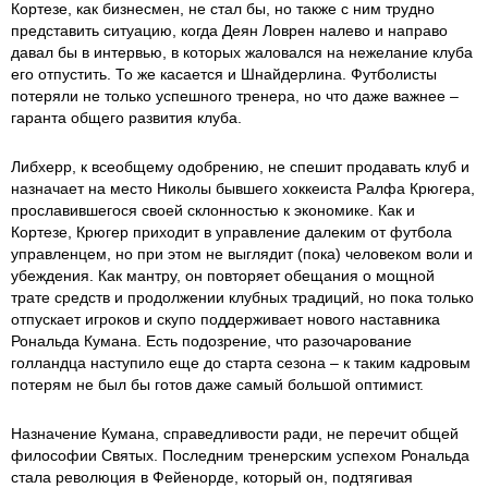
Кортезе, как бизнесмен, не стал бы, но также с ним трудно
представить ситуацию, когда Деян Ловрен налево и направо
давал бы в интервью, в которых жаловался на нежелание клуба
его отпустить. То же касается и Шнайдерлина. Футболисты
потеряли не только успешного тренера, но что даже важнее –
гаранта общего развития клуба.
Либхерр, к всеобщему одобрению, не спешит продавать клуб и
назначает на место Николы бывшего хоккеиста Ралфа Крюгера,
прославившегося своей склонностью к экономике. Как и
Кортезе, Крюгер приходит в управление далеким от футбола
управленцем, но при этом не выглядит (пока) человеком воли и
убеждения. Как мантру, он повторяет обещания о мощной
трате средств и продолжении клубных традиций, но пока только
отпускает игроков и скупо поддерживает нового наставника
Рональда Кумана. Есть подозрение, что разочарование
голландца наступило еще до старта сезона – к таким кадровым
потерям не был бы готов даже самый большой оптимист.
Назначение Кумана, справедливости ради, не перечит общей
философии Святых. Последним тренерским успехом Рональда
стала революция в Фейенорде, который он, подтягивая