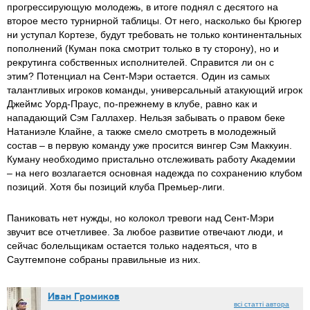
прогрессирующую молодежь, в итоге поднял с десятого на
второе место турнирной таблицы. От него, насколько бы Крюгер
ни уступал Кортезе, будут требовать не только континентальных
пополнений (Куман пока смотрит только в ту сторону), но и
рекрутинга собственных исполнителей. Справится ли он с
этим? Потенциал на Сент-Мэри остается. Один из самых
талантливых игроков команды, универсальный атакующий игрок
Джеймс Уорд-Праус, по-прежнему в клубе, равно как и
нападающий Сэм Галлахер. Нельзя забывать о правом беке
Натаниэле Клайне, а также смело смотреть в молодежный
состав – в первую команду уже просится вингер Сэм Маккуин.
Куману необходимо пристально отслеживать работу Академии
– на него возлагается основная надежда по сохранению клубом
позиций. Хотя бы позиций клуба Премьер-лиги.
Паниковать нет нужды, но колокол тревоги над Сент-Мэри
звучит все отчетливее. За любое развитие отвечают люди, и
сейчас болельщикам остается только надеяться, что в
Саутгемпоне собраны правильные из них.
Иван Громиков
всі статті автора