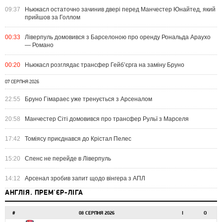
09:37
Ньюкасл остаточно зачинив двері перед Манчестер Юнайтед, який
прийшов за Голлом
00:33
Ліверпуль домовився з Барселоною про оренду Рональда Араухо
— Романо
00:20
Ньюкасл розглядає трансфер Гейб’єрга на заміну Бруно
07 СЕРПНЯ 2026
22:55
Бруно Гімараес уже тренується з Арсеналом
20:58
Манчестер Сіті домовився про трансфер Рульї з Марселя
17:42
Томіясу приєднався до Крістал Пелес
15:20
Спенс не перейде в Ліверпуль
14:12
Арсенал зробив запит щодо вінгера з АПЛ
АНГЛІЯ. ПРЕМ'ЄР-ЛІГА
#
08 СЕРПНЯ 2026
І
О