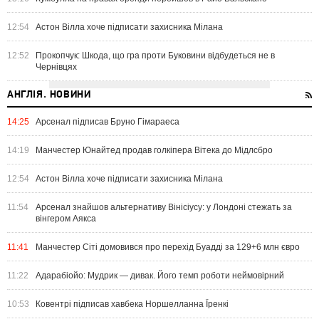
12:54
Астон Вілла хоче підписати захисника Мілана
12:52
Прокопчук: Шкода, що гра проти Буковини відбудеться не в
Чернівцях
АНГЛІЯ. НОВИНИ
14:25
Арсенал підписав Бруно Гімараеса
14:19
Манчестер Юнайтед продав голкіпера Вітека до Мідлсбро
12:54
Астон Вілла хоче підписати захисника Мілана
11:54
Арсенал знайшов альтернативу Вінісіусу: у Лондоні стежать за
вінгером Аякса
11:41
Манчестер Сіті домовився про перехід Буадді за 129+6 млн євро
11:22
Адарабіойо: Мудрик — дивак. Його темп роботи неймовірний
10:53
Ковентрі підписав хавбека Норшелланна Їренкі