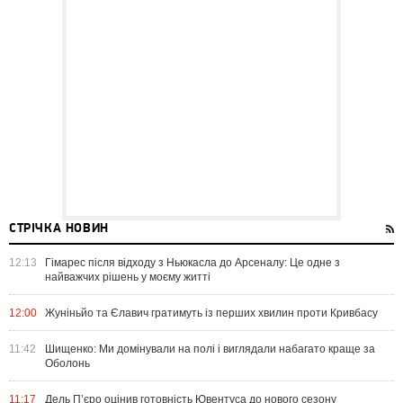
СТРІЧКА НОВИН
12:13
Гімарес після відходу з Ньюкасла до Арсеналу: Це одне з
найважчих рішень у моєму житті
12:00
Жуніньйо та Єлавич гратимуть із перших хвилин проти Кривбасу
11:42
Шищенко: Ми домінували на полі і виглядали набагато краще за
Оболонь
11:17
Дель П’єро оцінив готовність Ювентуса до нового сезону