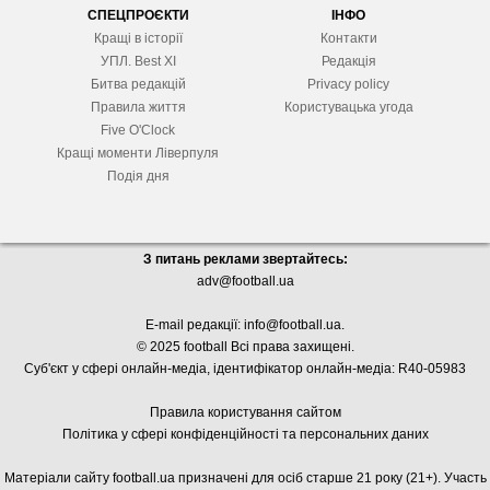
СПЕЦПРОЄКТИ
ІНФО
Кращі в історії
Контакти
УПЛ. Best XІ
Редакція
Битва редакцій
Privacy policy
Правила життя
Користувацька угода
Five O'Clock
Кращі моменти Ліверпуля
Подія дня
З питань реклами звертайтесь:
adv@football.ua
E-mail редакції:
info@football.ua
.
© 2025 football Всі права захищені.
Суб'єкт у сфері онлайн-медіа, і
дентифікатор онлайн-медіа: R40-05983
Правила користування сайтом
Політика у сфері конфіденційності та персональних даних
Матеріали сайту football.ua призначені для осіб старше 21 року (21+). Участь