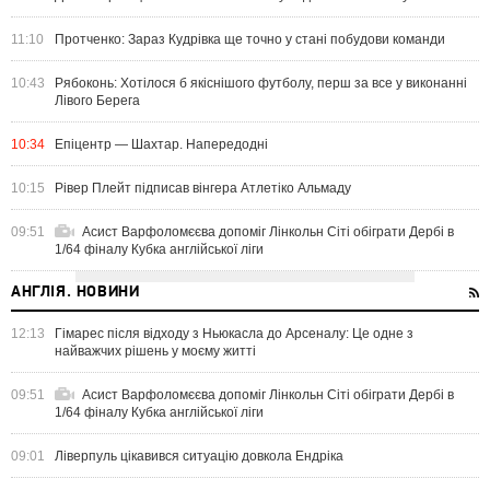
11:10
Протченко: Зараз Кудрівка ще точно у стані побудови команди
10:43
Рябоконь: Хотілося б якіснішого футболу, перш за все у виконанні
Лівого Берега
10:34
Епіцентр — Шахтар. Напередодні
10:15
Рівер Плейт підписав вінгера Атлетіко Альмаду
09:51
Асист Варфоломєєва допоміг Лінкольн Сіті обіграти Дербі в
1/64 фіналу Кубка англійської ліги
АНГЛІЯ. НОВИНИ
12:13
Гімарес після відходу з Ньюкасла до Арсеналу: Це одне з
найважчих рішень у моєму житті
09:51
Асист Варфоломєєва допоміг Лінкольн Сіті обіграти Дербі в
1/64 фіналу Кубка англійської ліги
09:01
Ліверпуль цікавився ситуацію довкола Ендріка