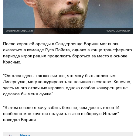
09 ВЕРЕСНЯ 2014, 14:35
ФАБИО БОРИНИ, PA
После хорошей аренды в Сандерленде Борини мог вновь
оказаться в команде Гуса Пойета, однако в конце трансферного
периода игрок решил продолжить бороться за место в основе
Красных.
"Остался здесь, так как считаю, что могу быть полезным
Ливерпулю, могу конкурировать за позицию в составе. Конечно,
здесь много отличных игроков, однако слабая конкуренция не
сделала бы меня лучше".
"В этом сезоне я хочу забить больше, чем десять голов. И
особенно мне хочется получить вызов в сборную Италии" —
поведал Борини.