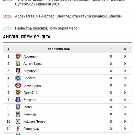
Суперкубок Індонезії 2026
18:20
Арсенал та Манчестер Юнайтед стежать за Кауаном Еліасом
17:55
Палестра пояснив, чому обрав Челсі
АНГЛІЯ. ПРЕМ'ЄР-ЛІГА
#
09 СЕРПНЯ 2026
І
О
1
Арсенал
0
0
2
Астон Вілла
0
0
3
Борнмут
0
0
4
Брайтон
0
0
5
Брентфорд
0
0
6
Галл Сіті
0
0
7
Евертон
0
0
8
Іпсвіч
0
0
9
Ковентрі
0
0
10
Крістал Пелес
0
0
11
Ліверпуль
0
0