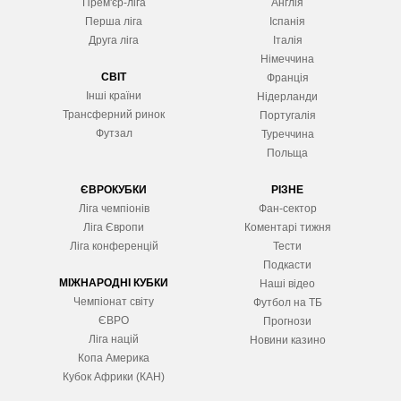
Прем'єр-ліга
Англія
Перша ліга
Іспанія
Друга ліга
Італія
Німеччина
СВІТ
Франція
Інші країни
Нідерланди
Трансферний ринок
Португалія
Футзал
Туреччина
Польща
ЄВРОКУБКИ
РІЗНЕ
Ліга чемпіонів
Фан-сектор
Ліга Європ
и
Коментарі тижня
Ліга конференцій
Тести
Подкасти
МІЖНАРОДНІ КУБКИ
Наші відео
Чемпіонат світу
Футбол на ТБ
ЄВРО
Прогнози
Ліга націй
Новини казино
Копа Америка
Кубок Африки (КАН)