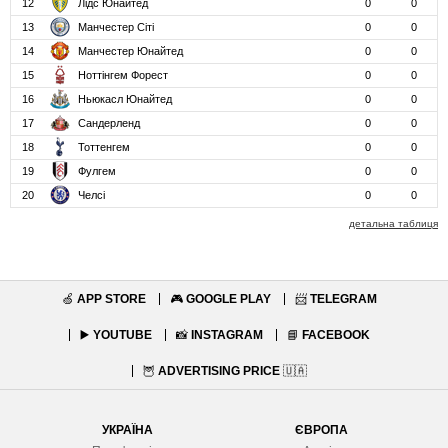
12
Лідс Юнайтед
0
0
13
Манчестер Сіті
0
0
14
Манчестер Юнайтед
0
0
15
Ноттінгем Форест
0
0
16
Ньюкасл Юнайтед
0
0
17
Сандерленд
0
0
18
Тоттенгем
0
0
19
Фулгем
0
0
20
Челсі
0
0
детальна таблиця
🍏
APP STORE
🎮
GOOGLE PLAY
📨
TELEGRAM
▶️
YOUTUBE
📸
INSTAGRAM
📘
FACEBOOK
🦉
ADVERTISING PRICE
🇺🇦
УКРАЇНА
ЄВРОПА