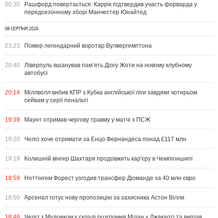
00:30
Рашфорд повертається: Каррік підтвердив участь форварда у
передсезонному зборі Манчестер Юнайтед
08 СЕРПНЯ 2026
23:23
Помер легендарний воротар Вулвергемптона
20:40
Ліверпуль вшанував пам’ять Діогу Жоти на новому клубному
автобусі
20:14
Міллволл вибив КПР з Кубка англійської ліги завдяки чотирьом
сейвам у серії пенальті
19:39
Маунт отримав чергову травму у матчі з ПСЖ
19:20
Челсі хоче отримати за Енцо Фернандеса понад £117 млн
19:19
Колишній вінгер Шахтаря продовжить кар'єру в Чемпіоншипі
18:59
Ноттінгем Форест узгодив трансфер Діоманде за 40 млн євро
18:50
Арсенал готує нову пропозицію за захисника Астон Вілли
18:48
Челсі з Мудриком у складі розгромив Мілан у Джакарті та виграв