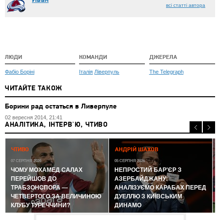
Иван
всі статті автора
ЛЮДИ
КОМАНДИ
ДЖЕРЕЛА
Фабіо Боріні
Італія
Ліверпуль
The Telegraph
ЧИТАЙТЕ ТАКОЖ
Борини рад остаться в Ливерпуле
02 вересня 2014, 21:41
АНАЛІТИКА, ІНТЕРВ'Ю, ЧТИВО
0
ЧТИВО
АНДРІЙ ШАХОВ
07 СЕРПНЯ 2026
05 СЕРПНЯ 2026
ЧОМУ МОХАМЕД САЛАХ
НЕПРОСТИЙ БАР'ЄР З
ПЕРЕЙШОВ ДО
АЗЕРБАЙДЖАНУ:
ТРАБЗОНСПОРА —
АНАЛІЗУЄМО КАРАБАХ ПЕРЕД
ЧЕТВЕРТОГО ЗА ВЕЛИЧИНОЮ
ДУЕЛЛЮ З КИЇВСЬКИМ
КЛУБУ ТУРЕЧЧИНИ?
ДИНАМО