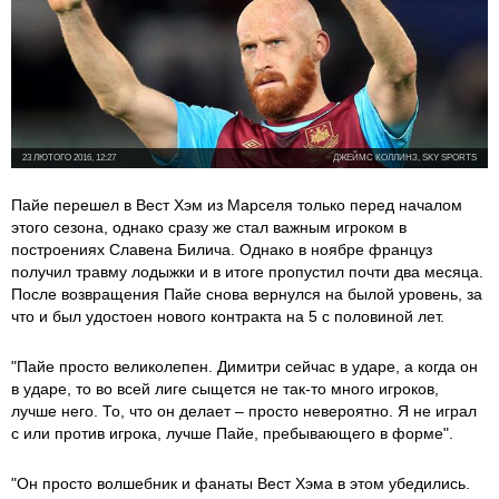
23 ЛЮТОГО 2016, 12:27
ДЖЕЙМС КОЛЛИНЗ, SKY SPORTS
Пайе перешел в Вест Хэм из Марселя только перед началом
этого сезона, однако сразу же стал важным игроком в
построениях Славена Билича. Однако в ноябре француз
получил травму лодыжки и в итоге пропустил почти два месяца.
После возвращения Пайе снова вернулся на былой уровень, за
что и был удостоен нового контракта на 5 с половиной лет.
"Пайе просто великолепен. Димитри сейчас в ударе, а когда он
в ударе, то во всей лиге сыщется не так-то много игроков,
лучше него. То, что он делает – просто невероятно. Я не играл
с или против игрока, лучше Пайе, пребывающего в форме".
"Он просто волшебник и фанаты Вест Хэма в этом убедились.