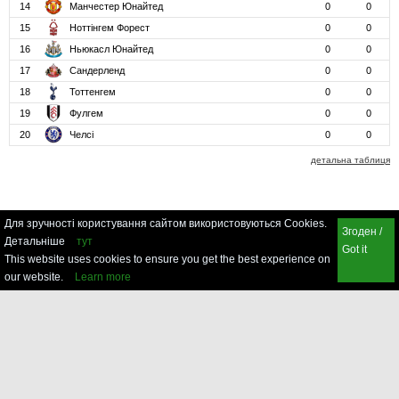
14
Манчестер Юнайтед
0
0
15
Ноттінгем Форест
0
0
16
Ньюкасл Юнайтед
0
0
17
Сандерленд
0
0
18
Тоттенгем
0
0
19
Фулгем
0
0
20
Челсі
0
0
детальна таблиця
Для зручності користування сайтом використовуються Cookies.
Згоден /
Детальніше
тут
Got it
This website uses cookies to ensure you get the best experience on
our website.
Learn more