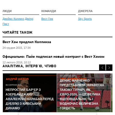
ЛЮДИ
КОМАНДИ
ДЖЕРЕЛА
Джеймс Коллинз
Дімітрі
Вест Гем
Sky Sports
Паєт
ЧИТАЙТЕ ТАКОЖ
Вест Хэм продлил Коллинза
24 грудня 2015, 17:34
Официально: Пайе подписал новый контракт с Вест Хэмом
12 лютого 2016, 10:12
АНАЛІТИКА, ІНТЕРВ'Ю, ЧТИВО
05 СЕРПНЯ 2026
АНДРІЙ ШАХОВ
ГЛІБ АНДРУСЕНКО
ДЕНИС МАРЧЕНКО:
ПРЕДСТАВЛЯТИ УКРАЇНУ НА
05 СЕРПНЯ 2026
0
НЕПРОСТИЙ БАР'ЄР З
ТАКОМУ ТУРНІРІ, ЯК
АЗЕРБАЙДЖАНУ:
ЄВРО-2026, — ЦЕ ВЕЛИКА
АНАЛІЗУЄМО КАРАБАХ ПЕРЕД
ВІДПОВІДАЛЬНІСТЬ І
ДУЕЛЛЮ З КИЇВСЬКИМ
ВОДНОЧАС ВЕЛИЧЕЗНА
ДИНАМО
ГОРДІСТЬ