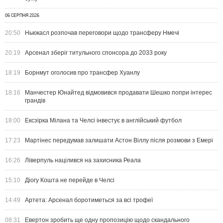
06 СЕРПНЯ 2026
20:50
Ньюкасл розпочав переговори щодо трансферу Нмечі
20:19
Арсенал зберіг титульного спонсора до 2033 року
18:19
Борнмут оголосив про трансфер Хуанлу
18:16
Манчестер Юнайтед відмовився продавати Шешко попри інтерес
грандів
18:00
Ексзірка Мілана та Челсі інвестує в англійський футбол
17:23
Мартінес передумав залишати Астон Віллу після розмови з Емері
16:26
Ліверпуль націлився на захисника Реала
15:10
Діогу Кошта не перейде в Челсі
14:49
Артета: Арсенал боротиметься за всі трофеї
08:31
Евертон зробить ще одну пропозицію щодо скандального