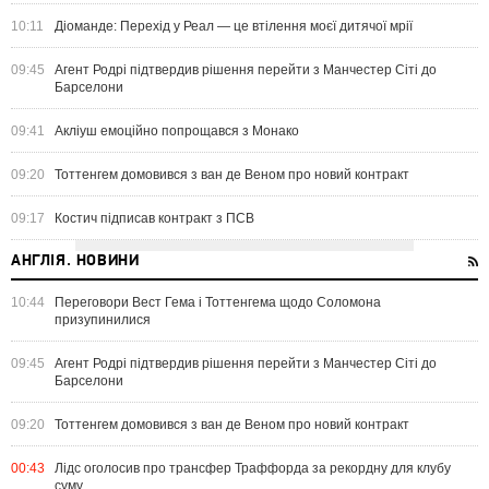
10:11
Діоманде: Перехід у Реал — це втілення моєї дитячої мрії
09:45
Агент Родрі підтвердив рішення перейти з Манчестер Сіті до
Барселони
09:41
Акліуш емоційно попрощався з Монако
09:20
Тоттенгем домовився з ван де Веном про новий контракт
09:17
Костич підписав контракт з ПСВ
АНГЛІЯ. НОВИНИ
10:44
Переговори Вест Гема і Тоттенгема щодо Соломона
призупинилися
09:45
Агент Родрі підтвердив рішення перейти з Манчестер Сіті до
Барселони
09:20
Тоттенгем домовився з ван де Веном про новий контракт
00:43
Лідс оголосив про трансфер Траффорда за рекордну для клубу
суму