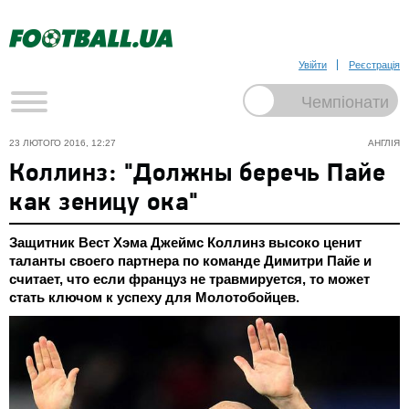
Увійти
Реєстрація
23 ЛЮТОГО 2016, 12:27
АНГЛІЯ
Коллинз: "Должны беречь Пайе
как зеницу ока"
Защитник Вест Хэма Джеймс Коллинз высоко ценит
таланты своего партнера по команде Димитри Пайе и
считает, что если француз не травмируется, то может
стать ключом к успеху для Молотобойцев.