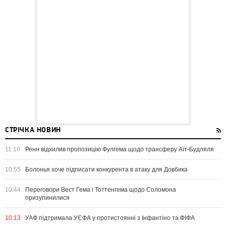
СТРІЧКА НОВИН
11:16
Ренн відхилив пропозицію Фулгема щодо трансферу Аїт-Будляля
10:55
Болонья хоче підписати конкурента в атаку для Довбика
10:44
Переговори Вест Гема і Тоттенгема щодо Соломона
призупинилися
10:13
УАФ підтримала УЄФА у протистоянні з Інфантіно та ФІФА