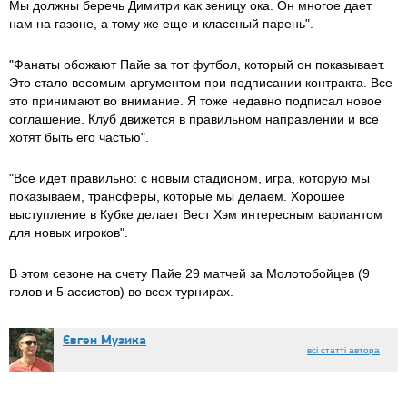
Мы должны беречь Димитри как зеницу ока. Он многое дает
нам на газоне, а тому же еще и классный парень".
"Фанаты обожают Пайе за тот футбол, который он показывает.
Это стало весомым аргументом при подписании контракта. Все
это принимают во внимание. Я тоже недавно подписал новое
соглашение. Клуб движется в правильном направлении и все
хотят быть его частью".
"Все идет правильно: с новым стадионом, игра, которую мы
показываем, трансферы, которые мы делаем. Хорошее
выступление в Кубке делает Вест Хэм интересным вариантом
для новых игроков".
В этом сезоне на счету Пайе 29 матчей за Молотобойцев (9
голов и 5 ассистов) во всех турнирах.
Євген Музика
всі статті автора