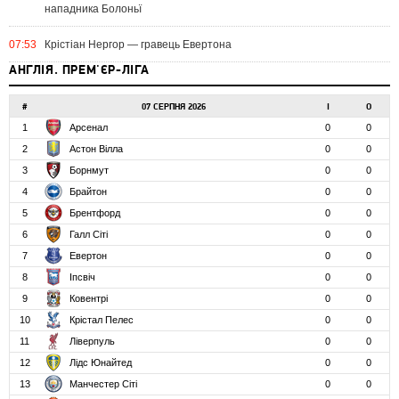
нападника Болоньї
07:53
Крістіан Нергор — гравець Евертона
АНГЛІЯ. ПРЕМ'ЄР-ЛІГА
#
07 СЕРПНЯ 2026
І
О
1
Арсенал
0
0
2
Астон Вілла
0
0
3
Борнмут
0
0
4
Брайтон
0
0
5
Брентфорд
0
0
6
Галл Сіті
0
0
7
Евертон
0
0
8
Іпсвіч
0
0
9
Ковентрі
0
0
10
Крістал Пелес
0
0
11
Ліверпуль
0
0
12
Лідс Юнайтед
0
0
13
Манчестер Сіті
0
0