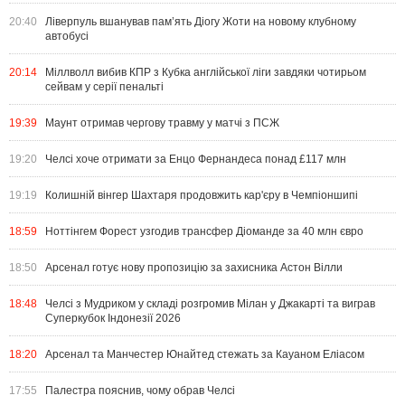
20:40
Ліверпуль вшанував пам’ять Діогу Жоти на новому клубному
автобусі
20:14
Міллволл вибив КПР з Кубка англійської ліги завдяки чотирьом
сейвам у серії пенальті
19:39
Маунт отримав чергову травму у матчі з ПСЖ
19:20
Челсі хоче отримати за Енцо Фернандеса понад £117 млн
19:19
Колишній вінгер Шахтаря продовжить кар'єру в Чемпіоншипі
18:59
Ноттінгем Форест узгодив трансфер Діоманде за 40 млн євро
18:50
Арсенал готує нову пропозицію за захисника Астон Вілли
18:48
Челсі з Мудриком у складі розгромив Мілан у Джакарті та виграв
Суперкубок Індонезії 2026
18:20
Арсенал та Манчестер Юнайтед стежать за Кауаном Еліасом
17:55
Палестра пояснив, чому обрав Челсі