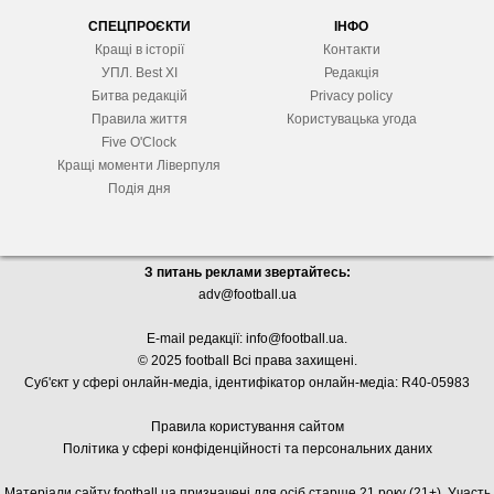
СПЕЦПРОЄКТИ
ІНФО
Кращі в історії
Контакти
УПЛ. Best XІ
Редакція
Битва редакцій
Privacy policy
Правила життя
Користувацька угода
Five O'Clock
Кращі моменти Ліверпуля
Подія дня
З питань реклами звертайтесь:
adv@football.ua
E-mail редакції:
info@football.ua
.
© 2025 football Всі права захищені.
Суб'єкт у сфері онлайн-медіа, і
дентифікатор онлайн-медіа: R40-05983
Правила користування сайтом
Політика у сфері конфіденційності та персональних даних
Матеріали сайту football.ua призначені для осіб старше 21 року (21+). Участь