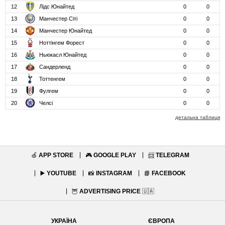
12
Лідс Юнайтед
0
0
13
Манчестер Сіті
0
0
14
Манчестер Юнайтед
0
0
15
Ноттінгем Форест
0
0
16
Ньюкасл Юнайтед
0
0
17
Сандерленд
0
0
18
Тоттенгем
0
0
19
Фулгем
0
0
20
Челсі
0
0
детальна таблиця
🍏
APP STORE
🎮
GOOGLE PLAY
📨
TELEGRAM
▶️
YOUTUBE
📸
INSTAGRAM
📘
FACEBOOK
🦉
ADVERTISING PRICE
🇺🇦
УКРАЇНА
ЄВРОПА