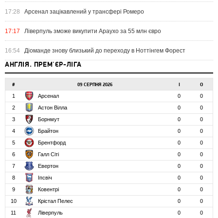
17:28
Арсенал зацікавлений у трансфері Ромеро
17:17
Ліверпуль зможе викупити Араухо за 55 млн євро
16:54
Діоманде знову близький до переходу в Ноттінгем Форест
АНГЛІЯ. ПРЕМ'ЄР-ЛІГА
#
09 СЕРПНЯ 2026
І
О
1
Арсенал
0
0
2
Астон Вілла
0
0
3
Борнмут
0
0
4
Брайтон
0
0
5
Брентфорд
0
0
6
Галл Сіті
0
0
7
Евертон
0
0
8
Іпсвіч
0
0
9
Ковентрі
0
0
10
Крістал Пелес
0
0
11
Ліверпуль
0
0