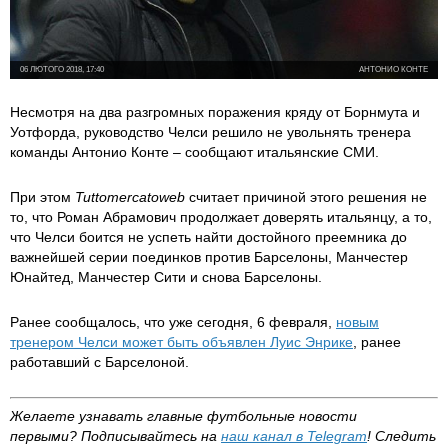
06 ЛЮТОГО 2018, 17:40
АНТОНИО КОНТЕ
Несмотря на два разгромных поражения кряду от Борнмута и
Уотфорда, руководство Челси решило не увольнять тренера
команды Антонио Конте – сообщают итальянские СМИ.
При этом
Tuttomercatoweb
считает причиной этого решения не
то, что Роман Абрамович продолжает доверять итальянцу, а то,
что Челси боится не успеть найти достойного преемника до
важнейшей серии поединков против Барселоны, Манчестер
Юнайтед, Манчестер Сити и снова Барселоны.
Ранее сообщалось, что уже сегодня, 6 февраля,
новым
тренером Челси может быть объявлен Луис Энрике
, ранее
работавший с Барселоной.
Желаете узнавать главные футбольные новости
первыми?
Подписывайтесь на
наш канал в
Telegram
! Следить