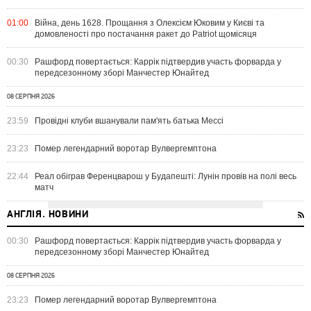
01:00
Війна, день 1628. Прощання з Олексієм Юковим у Києві та
домовленості про постачання ракет до Patriot щомісяця
00:30
Рашфорд повертається: Каррік підтвердив участь форварда у
передсезонному зборі Манчестер Юнайтед
08 СЕРПНЯ 2026
23:59
Провідні клуби вшанували пам'ять батька Мессі
23:23
Помер легендарний воротар Вулвергемптона
22:44
Реал обіграв Ференцварош у Будапешті: Лунін провів на полі весь
матч
АНГЛІЯ. НОВИНИ
00:30
Рашфорд повертається: Каррік підтвердив участь форварда у
передсезонному зборі Манчестер Юнайтед
08 СЕРПНЯ 2026
23:23
Помер легендарний воротар Вулвергемптона