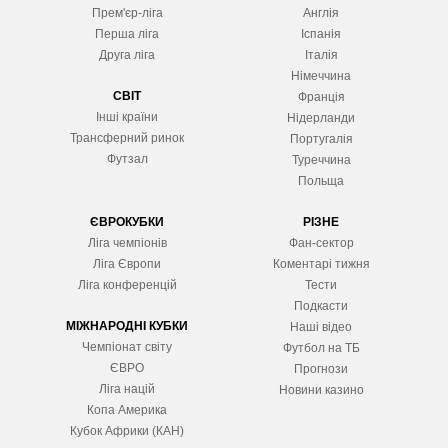
Прем'єр-ліга
Англія
Перша ліга
Іспанія
Друга ліга
Італія
Німеччина
СВІТ
Франція
Інші країни
Нідерланди
Трансферний ринок
Португалія
Футзал
Туреччина
Польща
ЄВРОКУБКИ
РІЗНЕ
Ліга чемпіонів
Фан-сектор
Ліга Європ
и
Коментарі тижня
Ліга конференцій
Тести
Подкасти
МІЖНАРОДНІ КУБКИ
Наші відео
Чемпіонат світу
Футбол на ТБ
ЄВРО
Прогнози
Ліга націй
Новини казино
Копа Америка
Кубок Африки (КАН)