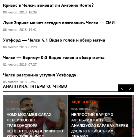
Кризис в Челси: виноват ли Антонио Конте?
06 лютого 2018, 16:39
Луис Энрике может сегодня возглавить Челси — СМИ
06 лютого 2018, 14:41
Уотфорд — Челси 4:1 Видео голов и обзор матча
06 лютого 2018, 01:29
Челси — Борнмут 0:3 Видео голов и обзор матча
01 лютого 2018, 07:37
Челси разгромно уступил Уотфорду
05 лютого 2018, 23:57
АНАЛІТИКА, ІНТЕРВ'Ю, ЧТИВО
0
ЧТИВО
АНДРІЙ ШАХОВ
07 СЕРПНЯ 2026
05 СЕРПНЯ 2026
ЧОМУ МОХАМЕД САЛАХ
НЕПРОСТИЙ БАР'ЄР З
ПЕРЕЙШОВ ДО
АЗЕРБАЙДЖАНУ:
ТРАБЗОНСПОРА —
АНАЛІЗУЄМО КАРАБАХ ПЕРЕД
ЧЕТВЕРТОГО ЗА ВЕЛИЧИНОЮ
ДУЕЛЛЮ З КИЇВСЬКИМ
КЛУБУ ТУРЕЧЧИНИ?
ДИНАМО