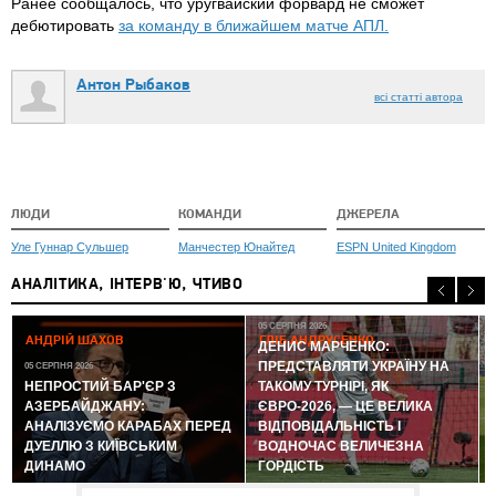
Ранее сообщалось, что уругвайский форвард не сможет
дебютировать
за команду в ближайшем матче АПЛ.
Антон Рыбаков
всі статті автора
ЛЮДИ
КОМАНДИ
ДЖЕРЕЛА
Уле Гуннар Сульшер
Манчестер Юнайтед
ESPN United Kingdom
АНАЛІТИКА, ІНТЕРВ'Ю, ЧТИВО
05 СЕРПНЯ 2026
АНДРІЙ ШАХОВ
ГЛІБ АНДРУСЕНКО
ДЕНИС МАРЧЕНКО:
ПРЕДСТАВЛЯТИ УКРАЇНУ НА
05 СЕРПНЯ 2026
0
НЕПРОСТИЙ БАР'ЄР З
ТАКОМУ ТУРНІРІ, ЯК
АЗЕРБАЙДЖАНУ:
ЄВРО-2026, — ЦЕ ВЕЛИКА
АНАЛІЗУЄМО КАРАБАХ ПЕРЕД
ВІДПОВІДАЛЬНІСТЬ І
ДУЕЛЛЮ З КИЇВСЬКИМ
ВОДНОЧАС ВЕЛИЧЕЗНА
ДИНАМО
ГОРДІСТЬ