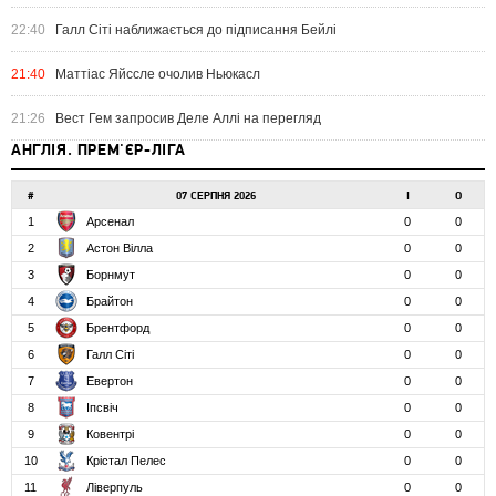
22:40
Галл Сіті наближається до підписання Бейлі
21:40
Маттіас Яйссле очолив Ньюкасл
21:26
Вест Гем запросив Деле Аллі на перегляд
АНГЛІЯ. ПРЕМ'ЄР-ЛІГА
#
07 СЕРПНЯ 2026
І
О
1
Арсенал
0
0
2
Астон Вілла
0
0
3
Борнмут
0
0
4
Брайтон
0
0
5
Брентфорд
0
0
6
Галл Сіті
0
0
7
Евертон
0
0
8
Іпсвіч
0
0
9
Ковентрі
0
0
10
Крістал Пелес
0
0
11
Ліверпуль
0
0