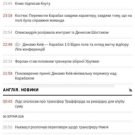
23:40
Комо підписав Коуту
23:18
Костюк: Перемогли Карабах завдяки характеру, завдяки тому, що на
полі була справжня команда
22:54
Олександрія розірвала контракт із Денисом Шостаком
22:49
Динамо Київ — Карабах 1:0 Відео гола та огляд матчу відбору
Ліги конференцій
22:19
Форлан став головним тренером збірної Уругваю
21:59
Пономаренко приніс Динамо Київ мінімальну перемогу над
Карабахом
АНГЛІЯ. НОВИНИ
00:43
Лідс оголосив про трансфер Траффорда за рекордну для клубу
суму
06 СЕРПНЯ 2026
20:50
Ньюкасл розпочав переговори щодо трансферу Нмечі