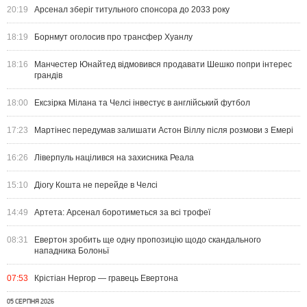
20:19
Арсенал зберіг титульного спонсора до 2033 року
18:19
Борнмут оголосив про трансфер Хуанлу
18:16
Манчестер Юнайтед відмовився продавати Шешко попри інтерес
грандів
18:00
Ексзірка Мілана та Челсі інвестує в англійський футбол
17:23
Мартінес передумав залишати Астон Віллу після розмови з Емері
16:26
Ліверпуль націлився на захисника Реала
15:10
Діогу Кошта не перейде в Челсі
14:49
Артета: Арсенал боротиметься за всі трофеї
08:31
Евертон зробить ще одну пропозицію щодо скандального
нападника Болоньї
07:53
Крістіан Нергор — гравець Евертона
05 СЕРПНЯ 2026