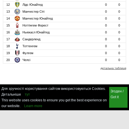
12
Лідс Юнайтед
0
0
13
Манчестер Сіті
0
0
14
Манчестер Юнайтед
0
0
15
Ноттінгем Форест
0
0
16
Ньюкасл Юнайтед
0
0
17
Сандерленд
0
0
18
Тоттенгем
0
0
19
Фулгем
0
0
20
Челсі
0
0
детальна таблиця
Для зручності користування сайтом використовуються Cookies.
Згоден /
Детальніше
тут
Got it
This website uses cookies to ensure you get the best experience on
our website.
Learn more