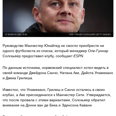
07 ЖОВТНЯ 2020, 20:30
ОЛЕ-ГУННАР СОЛСКЬЯЕР, GETTY IMAGES
Руководство Манчестер Юнайтед не смогло приобрести ни
одного футболиста из списка, который менеджер Оле-Гуннар
Солскьяер предоставил клубу, сообщает
ESPN.
По данным источника, норвежский специалист хотел видеть в
своей команде Джейдона Санчо, Натана Аке, Дайота Упамекано
и Джека Грилиша.
Известно, что Упамекано, Грилиш и Санчо остались в своих
клубах, а Аке присоединился к Манчестер Сити. Утверждается,
что после провала с этими вариантами, Солскьяер обратил
внимание на Донни ван де Бека и Эдинсона Кавани.