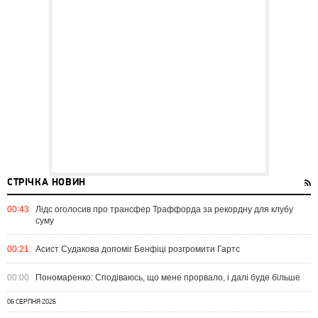
СТРІЧКА НОВИН
00:43
Лідс оголосив про трансфер Траффорда за рекордну для клубу
суму
00:21
Асист Судакова допоміг Бенфіці розгромити Гартс
00:00
Пономаренко: Сподіваюсь, що мене прорвало, і далі буде більше
06 СЕРПНЯ 2026