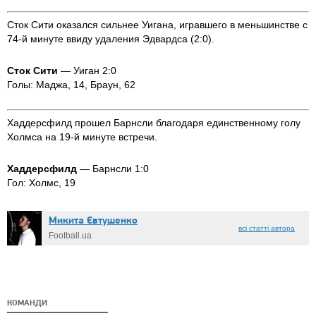
Сток Сити оказался сильнее Уигана, игравшего в меньшинстве с
74-й минуте ввиду удаления Эдвардса (2:0).
Сток Сити
— Уиган 2:0
Голы: Маджа, 14, Браун, 62
Хаддерсфилд прошел Барнсли благодаря единственному голу
Холмса на 19-й минуте встречи.
Хаддерсфилд
— Барнсли 1:0
Гол: Холмс, 19
Микита Євтушенко
всі статті автора
Football.ua
КОМАНДИ