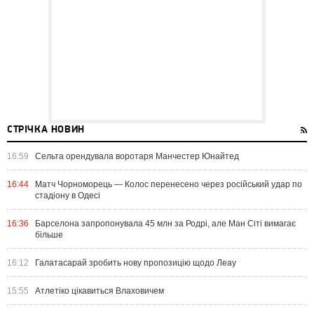
СТРІЧКА НОВИН
16:59
Сельта орендувала воротаря Манчестер Юнайтед
16:44
Матч Чорноморець — Колос перенесено через російський удар по
стадіону в Одесі
16:36
Барселона запропонувала 45 млн за Родрі, але Ман Сіті вимагає
більше
16:12
Галатасарай зробить нову пропозицію щодо Леау
15:55
Атлетіко цікавиться Влаховичем