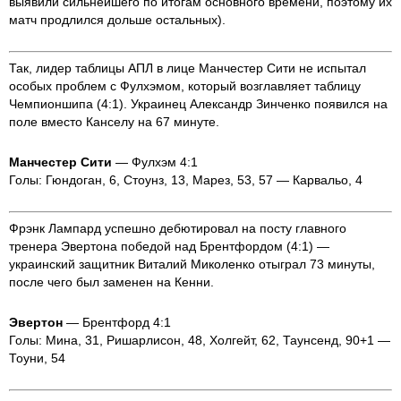
выявили сильнейшего по итогам основного времени, поэтому их
матч продлился дольше остальных).
Так, лидер таблицы АПЛ в лице Манчестер Сити не испытал
особых проблем с Фулхэмом, который возглавляет таблицу
Чемпионшипа (4:1). Украинец Александр Зинченко появился на
поле вместо Канселу на 67 минуте.
Манчестер Сити
— Фулхэм 4:1
Голы: Гюндоган, 6, Стоунз, 13, Марез, 53, 57 — Карвальо, 4
Фрэнк Лампард успешно дебютировал на посту главного
тренера
Эвертона победой над Брентфордом (4:1) —
украинский защитник Виталий Миколенко отыграл 73 минуты,
после чего был заменен на Кенни.
Эвертон
— Брентфорд 4:1
Голы: Мина, 31, Ришарлисон, 48, Холгейт, 62, Таунсенд, 90+1 —
Тоуни, 54