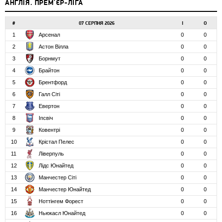
АНГЛІЯ. ПРЕМ'ЄР-ЛІГА
#
07 СЕРПНЯ 2026
І
О
1
Арсенал
0
0
2
Астон Вілла
0
0
3
Борнмут
0
0
4
Брайтон
0
0
5
Брентфорд
0
0
6
Галл Сіті
0
0
7
Евертон
0
0
8
Іпсвіч
0
0
9
Ковентрі
0
0
10
Крістал Пелес
0
0
11
Ліверпуль
0
0
12
Лідс Юнайтед
0
0
13
Манчестер Сіті
0
0
14
Манчестер Юнайтед
0
0
15
Ноттінгем Форест
0
0
16
Ньюкасл Юнайтед
0
0