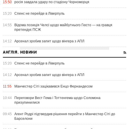
15:50
росія завдала удару по стадіону Чорноморця
15:20
Спенс не перейде в Ліверпуль
14:55
Відома позиція Челсі щодо майбутнього Гюсто — на гравця
претендує ПСЖ
14:12
Арсенал зробив запит щодо вінгера з АПЛ
АНГЛІЯ. НОВИНИ
15:20
Спенс не перейде в Ліверпуль
14:12
Арсенал зробив запит щодо вінгера з АПЛ
11:55
Манчестер Сіті зацікавився Енцо Фернандесом
10:44
Переговори Вест Гема і Тоттенгема щодо Соломона
призупинилися
09:45
Агент Родрі підтвердив рішення перейти з Манчестер Сіті до
Барселони