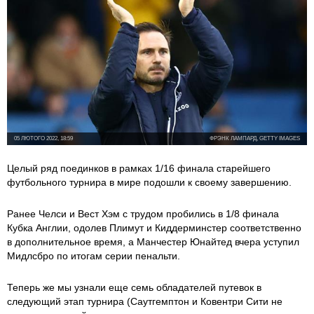
05 ЛЮТОГО 2022, 18:59
ФРЭНК ЛАМПАРД, GETTY IMAGES
Целый ряд поединков в рамках 1/16 финала старейшего
футбольного турнира в мире подошли к своему завершению.
Ранее Челси и Вест Хэм с трудом пробились в 1/8 финала
Кубка Англии, одолев Плимут и Киддерминстер соответственно
в дополнительное время, а Манчестер Юнайтед вчера уступил
Мидлсбро по итогам серии пенальти.
Теперь же мы узнали еще семь обладателей путевок в
следующий этап турнира (Саутгемптон и Ковентри Сити не