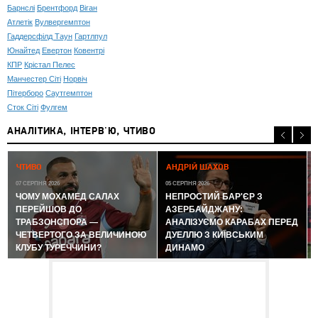
Барнслі
Брентфорд
Віган
Атлетік
Вулвергемптон
Гаддерсфілд Таун
Гартлпул
Юнайтед
Евертон
Ковентрі
КПР
Крістал Пелес
Манчестер Сіті
Норвіч
Пітерборо
Саутгемптон
Сток Сіті
Фулгем
АНАЛІТИКА, ІНТЕРВ'Ю, ЧТИВО
0
ЧТИВО
АНДРІЙ ШАХОВ
07 СЕРПНЯ 2026
05 СЕРПНЯ 2026
ЧОМУ МОХАМЕД САЛАХ
НЕПРОСТИЙ БАР'ЄР З
ПЕРЕЙШОВ ДО
АЗЕРБАЙДЖАНУ:
ТРАБЗОНСПОРА —
АНАЛІЗУЄМО КАРАБАХ ПЕРЕД
ЧЕТВЕРТОГО ЗА ВЕЛИЧИНОЮ
ДУЕЛЛЮ З КИЇВСЬКИМ
КЛУБУ ТУРЕЧЧИНИ?
ДИНАМО