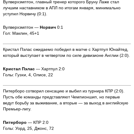
Вулверхэмптон, главный тренер которого Бруну Лаже стал
лучшим наставником в АПЛ по итогам января, минимально
уступил Норвичу (0:1).
Вулверхэмптон —
Норвич
0:1
Гол: Маклин, 45+1
Кристал Пэлас ожидаемо победил в матче с Хартпул Юнайтед,
который выступает в четвертом по силе дивизионе Англии (2:0).
Кристал Пэлас
— Хартпул 2:0
Голы: Гуэхи, 4, Олисе, 22
Питерборо сотворил сенсацию и выбил из турнира КПР (2:0).
Пусть обе команды представляют Чемпионшип, но первые
ведут борьбу за выживание, а вторые — за выход в английскую
Премьер-лигу.
Питерборо
— КПР 2:0
Голы: Уорд, 25, Джонс, 72