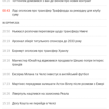
09:20
Тоттенгем домовився з ван де Веном про новий контракт
00:43
Лідс оголосив про трансфер Траффорда за рекордну для клубу
суму
06 СЕРПНЯ 2026
20:50
Ньюкасл розпочав переговори щодо трансферу Нмечі
20:19
Арсенал зберіг титульного спонсора до 2033 року
18:19
Борнмут оголосив про трансфер Хуанлу
18:16
Манчестер Юнайтед відмовився продавати Шешко попри інтерес
грандів
18:00
Ексзірка Мілана та Челсі інвестує в англійський футбол
17:23
Мартінес передумав залишати Астон Віллу після розмови з Емері
16:26
Ліверпуль націлився на захисника Реала
15:10
Діогу Кошта не перейде в Челсі