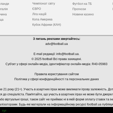
Чемпіонат світу
рланди
Футбол на ТБ
ЄВРО
галія
Прогнози
Ліга націй
ччина
Новини казино
Копа Америка
ща
Кубок Африки (КАН)
З питань реклами звертайтесь:
adv@football.ua
E-mail редакції:
info@football.ua
.
© 2025 football Всі права захищені.
Суб'єкт у сфері онлайн-медіа, і
дентифікатор онлайн-медіа: R40-05983
Правила користування сайтом
Політика у сфері конфіденційності та персональних даних
е 21 року (21+). Участь в азартних іграх може викликати ігрову залежність. Д
я до спеціаліста. Пам'ятайте, що участь в азартних іграх не може бути джер
або віртуальні гроші, також сайт не приймає ні в якій формі оплату ставок та і
лізаторами. Будь-які матеріали на інформаційному ресурсі football.ua публік
тут