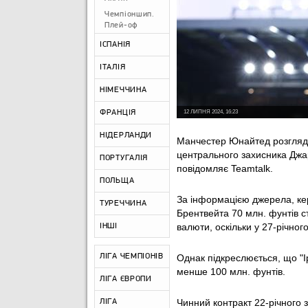
Чемпіоншип.
Плей-оф
ІСПАНІЯ
ІТАЛІЯ
НІМЕЧЧИНА
ФРАНЦІЯ
12 ЛИПНЯ 2024, 16:23
НІДЕРЛАНДИ
Манчестер Юнайтед розглядає
центрального захисника Джа
ПОРТУГАЛІЯ
повідомляє Teamtalk.
ПОЛЬЩА
За інформацією джерела, ке
ТУРЕЧЧИНА
Брентвейта 70 млн. фунтів ст
валюти, оскільки у 27-річно
ІНШІ
ЛІГА ЧЕМПІОНІВ
Однак підкреслюється, що "І
менше 100 млн. фунтів.
ЛІГА ЄВРОПИ
Чинний контракт 22-річного 
ЛІГА