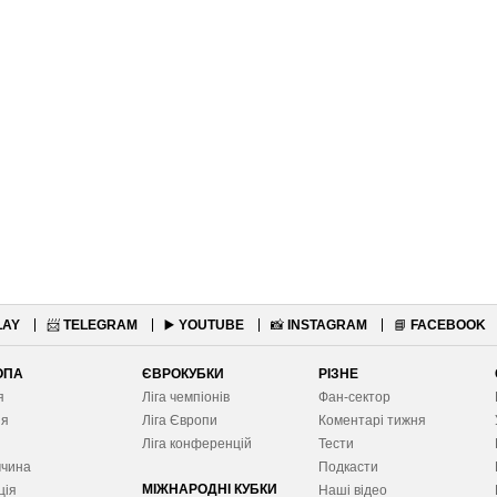
LAY
📨
TELEGRAM
▶️
YOUTUBE
📸
INSTAGRAM
📘
FACEBOOK
ОПА
ЄВРОКУБКИ
РІЗНЕ
я
Ліга чемпіонів
Фан-сектор
ія
Ліга Європ
и
Коментарі тижня
я
Ліга конференцій
Тести
ччина
Подкасти
МІЖНАРОДНІ КУБКИ
ція
Наші відео