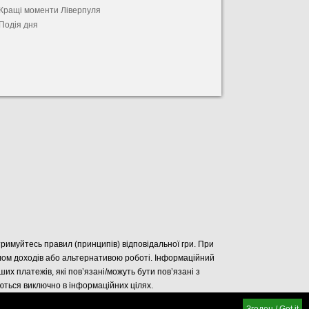
Кращі моменти Ліверпуля
Подія дня
отримуйтесь правил (принципів) відповідальної гри. При
елом доходів або альтернативою роботі. Інформаційний
нших платежів, які пов’язані/можуть бути пов’язані з
уються виключно в інформаційних цілях.