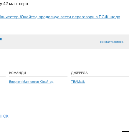
 42 млн. євро.
анчестер Юнайтед продовжує вести переговори з ПСЖ щодо
в
всі статті автора
КОМАНДИ
ДЖЕРЕЛА
Евертон
Манчестер Юнайтед
TEAMtalk
ИНОК