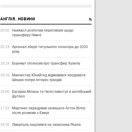
АНГЛІЯ. НОВИНИ
20:50
Ньюкасл розпочав переговори щодо
трансферу Нмечі
20:19
Арсенал зберіг титульного спонсора до 2033
року
18:19
Борнмут оголосив про трансфер Хуанлу
18:16
Манчестер Юнайтед відмовився продавати
Шешко попри інтерес грандів
18:00
Ексзірка Мілана та Челсі інвестує в англійський
футбол
17:23
Мартінес передумав залишати Астон Віллу
після розмови з Емері
16:26
Ліверпуль націлився на захисника Реала