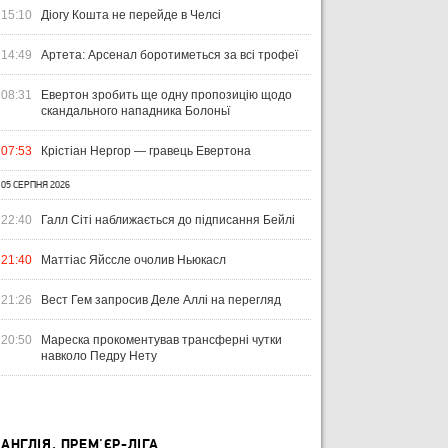
06 серпня 2026, 19:25
15:10
Діогу Кошта не перейде в Челсі
ПСЖ близький до підписання Судзукі
14:49
Артета: Арсенал боротиметься за всі трофеї
08:31
Евертон зробить ще одну пропозицію щодо
скандального нападника Болоньї
07:53
Крістіан Нергор — гравець Евертона
05 СЕРПНЯ 2026
УКРАЇНА
ЛІГА ЄВРОПИ
ЧЕМ
22:40
Галл Сіті наближається до підписання Бейлі
ЧЕ
31 ЛИПНЯ 2026
21:40
Маттіас Яйссле очолив Ньюкасл
ВІСІМ МАТЧІВ — НУЛЬ
29 Л
ПЕРЕМОГ: ЯК ДИНАМО, ЛНЗ ТА
НА
31 ЛИПНЯ 2026
21:26
Вест Гем запросив Деле Аллі на перегляд
УПЛ-2026/27. ПРЕДСТАВЛЕННЯ
ПОЛІССЯ ВИСТУПИЛИ НА
ПР
КОМАНД
СТАРТІ ЄВРОКУБКІВ
FO
20:50
Мареска прокоментував трансферні чутки
навколо Педру Нету
АНГЛІЯ. ПРЕМ'ЄР-ЛІГА