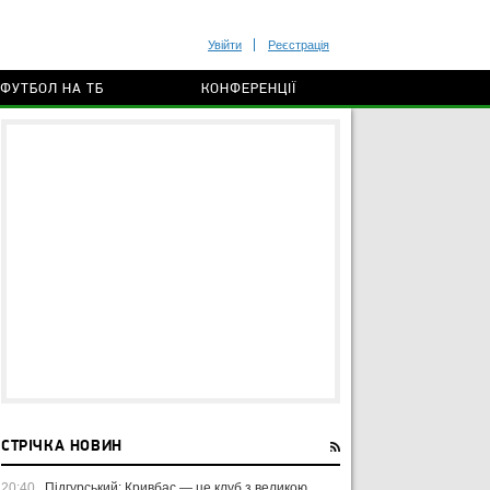
Увійти
Реєстрація
ФУТБОЛ НА ТБ
КОНФЕРЕНЦІЇ
СТРІЧКА НОВИН
20:40
Підгурський: Кривбас — це клуб з великою