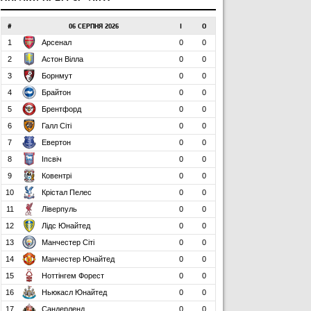
#
06 СЕРПНЯ 2026
І
О
1
Арсенал
0
0
2
Астон Вілла
0
0
3
Борнмут
0
0
4
Брайтон
0
0
5
Брентфорд
0
0
6
Галл Сіті
0
0
7
Евертон
0
0
8
Іпсвіч
0
0
9
Ковентрі
0
0
10
Крістал Пелес
0
0
11
Ліверпуль
0
0
12
Лідс Юнайтед
0
0
13
Манчестер Сіті
0
0
14
Манчестер Юнайтед
0
0
15
Ноттінгем Форест
0
0
16
Ньюкасл Юнайтед
0
0
17
Сандерленд
0
0