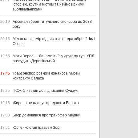
історією, крутим містом та неймовірними
вболівальниками
20:19
Арсенал зберіг титульного спонсора до 2033
року
20:13
Мілан має намір підписати вінгера збірної Чилі
Осоріо
19:55
Матч Верес — Динамо Київ у другому турі УПЛ
розсудить Деревінський
19:45
Трабзонспор розкрив фінансові умови
контракту Салаха
19:25
ПСЖ близький до підписання Судзукі
19:15
Жирона не планує продавати Ваната
19:00
Баєр домовився про трансфер Медіни
18:51
Юрченко став гравцем Зорі