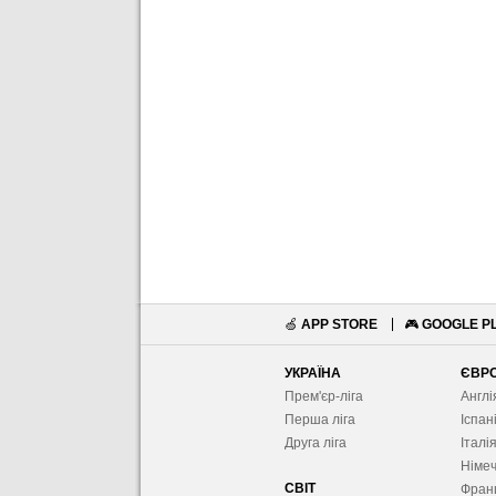
🍏
APP STORE
🎮
GOOGLE P
УКРАЇНА
ЄВР
Прем'єр-ліга
Англі
Перша ліга
Іспан
Друга ліга
Італі
Німе
СВІТ
Фран