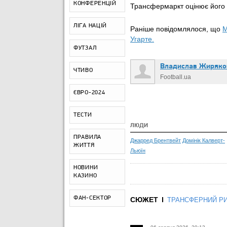
КОНФЕРЕНЦІЙ
Трансфермаркт оцінює його у
ЛІГА НАЦІЙ
Раніше повідомлялося, що
М
Угарте.
ФУТЗАЛ
Владислав Жиряко
ЧТИВО
Football.ua
ЄВРО-2024
ТЕСТИ
ЛЮДИ
ПРАВИЛА
Джарред Брентвейт
Домінік Калверт-
ЖИТТЯ
Льюїн
НОВИНИ
КАЗИНО
ФАН-СЕКТОР
СЮЖЕТ
ТРАНСФЕРНИЙ Р