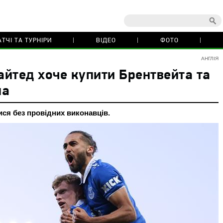
ТЧІ ТА ТУРНІРИ
ВІДЕО
ФОТО
АНГЛІЯ
йтед хоче купити Брентвейта та
на
ся без провідних виконавців.