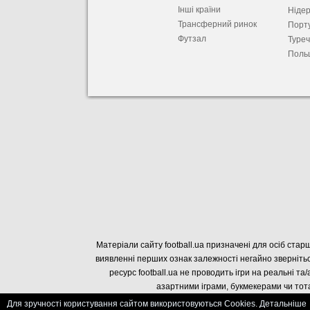
Інші країни
Ніде
Трансферний ринок
Порту
Футзал
Туре
Поль
Матеріали сайту football.ua призначені для осіб старш
виявленні перших ознак залежності негайно звернітьс
ресурс football.ua не проводить ігри на реальні та/
азартними іграми, букмекерами чи тота
Для зручності користування сайтом використовуються Cookies. Детальніше