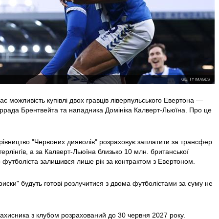
GETTY IMAGES
 можливість купівлі двох гравців ліверпульського Евертона —
ррада Брентвейта та нападника Домініка Калверт-Льюїна. Про це
рівництво "Червоних дияволів" розраховує заплатити за трансфер
ерлінгів, а за Калверт-Льюїна близько 10 млн. британської
го футболіста залишився лише рік за контрактом з Евертоном.
риски" будуть готові розлучитися з двома футболістами за суму не
захисника з клубом розрахований до 30 червня 2027 року.