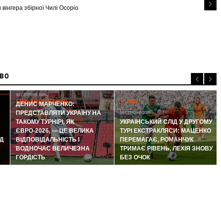
 вінгера збірної Чилі Осоріо
ИВО
05 СЕРПНЯ 2026
ГЛІБ АНДРУСЕНКО
ЧТИВО
ДЕНИС МАРЧЕНКО:
ПРЕДСТАВЛЯТИ УКРАЇНУ НА
04 СЕРПНЯ 2026
ТАКОМУ ТУРНІРІ, ЯК
УКРАЇНСЬКИЙ СЛІД У ДРУГОМУ
ЄВРО-2026, — ЦЕ ВЕЛИКА
ТУРІ ЕКСТРАКЛЯСИ: МАЦЕНКО
Д
ВІДПОВІДАЛЬНІСТЬ І
ПЕРЕМАГАЄ, РОМАНЧУК
ВОДНОЧАС ВЕЛИЧЕЗНА
ТРИМАЄ РІВЕНЬ, ЛЕХІЯ ЗНОВУ
ГОРДІСТЬ
БЕЗ ОЧОК