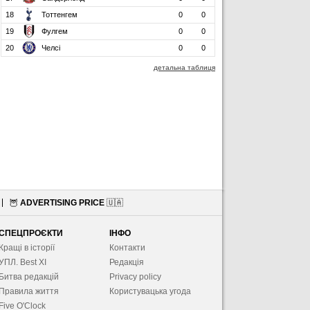
18
Тоттенгем
0
0
19
Фулгем
0
0
20
Челсі
0
0
детальна таблиця
🦉
ADVERTISING PRICE
🇺🇦
СПЕЦПРОЄКТИ
ІНФО
Кращі в історії
Контакти
УПЛ. Best XІ
Редакція
Битва редакцій
Privacy policy
Правила життя
Користувацька угода
Five O'Clock