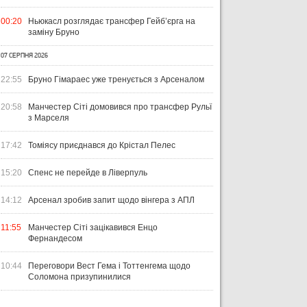
ЧТИВО
УКРАЇНА
ЛІ
00:20
Ньюкасл розглядає трансфер Гейб’єрга на
04 СЕРПНЯ 2026
заміну Бруно
УКРАЇНСЬКИЙ СЛІД У ДРУГОМУ
31 Л
ТУРІ ЕКСТРАКЛЯСИ: МАЦЕНКО
ВІ
07 СЕРПНЯ 2026
ПЕРЕМАГАЄ, РОМАНЧУК
ПЕ
31 ЛИПНЯ 2026
ТРИМАЄ РІВЕНЬ, ЛЕХІЯ ЗНОВУ
УПЛ-2026/27. ПРЕДСТАВЛЕННЯ
ПО
22:55
Бруно Гімараес уже тренується з Арсеналом
БЕЗ ОЧОК
КОМАНД
СТ
20:58
Манчестер Сіті домовився про трансфер Рульї
з Марселя
17:42
Томіясу приєднався до Крістал Пелес
15:20
Спенс не перейде в Ліверпуль
14:12
Арсенал зробив запит щодо вінгера з АПЛ
11:55
Манчестер Сіті зацікавився Енцо
Фернандесом
10:44
Переговори Вест Гема і Тоттенгема щодо
Соломона призупинилися