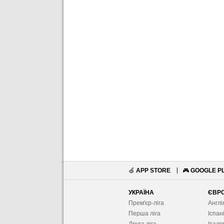
🍏
APP STORE
🎮
GOOGLE P
УКРАЇНА
ЄВР
Прем'єр-ліга
Англі
Перша ліга
Іспан