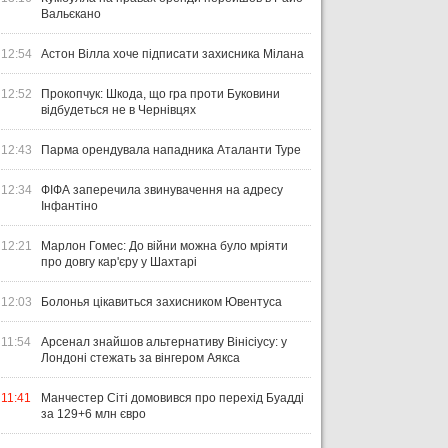
Вальєкано
12:54
Астон Вілла хоче підписати захисника Мілана
12:52
Прокопчук: Шкода, що гра проти Буковини
відбудеться не в Чернівцях
12:43
Парма орендувала нападника Аталанти Туре
12:34
ФІФА заперечила звинувачення на адресу
Інфантіно
12:21
Марлон Гомес: До війни можна було мріяти
про довгу кар'єру у Шахтарі
12:03
Болонья цікавиться захисником Ювентуса
11:54
Арсенал знайшов альтернативу Вінісіусу: у
Лондоні стежать за вінгером Аякса
11:41
Манчестер Сіті домовився про перехід Буадді
за 129+6 млн євро