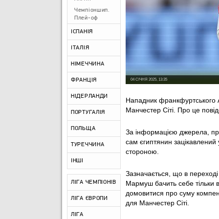
Чемпіоншип.
Плей-оф
ІСПАНІЯ
ІТАЛІЯ
НІМЕЧЧИНА
ФРАНЦІЯ
04 СІЧНЯ 2025, 13:35
НІДЕРЛАНДИ
Нападник франкфуртського 
Манчестер Сіті. Про це пові
ПОРТУГАЛІЯ
ПОЛЬЩА
За інформацією джерела, пре
сам єгиптянин зацікавлений 
ТУРЕЧЧИНА
стороною.
ІНШІ
Зазначається, що в переході 
ЛІГА ЧЕМПІОНІВ
Мармуш бачить себе тільки в
домовитися про суму компен
ЛІГА ЄВРОПИ
для Манчестер Сіті.
ЛІГА