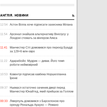
АНГЛІЯ. НОВИНИ
12:54
Астон Вілла хоче підписати захисника Мілана
11:54
Арсенал знайшов альтернативу Вінісіусу: у
Лондоні стежать за вінгером Аякса
11:41
Манчестер Сіті домовився про перехід Буадді
за 129+6 млн євро
11:22
Адарабіойо: Мудрик — дивак. Його темп
роботи неймовірний
10:53
Ковентрі підписав хавбека Норшелланна
Їренкі
09:37
Ньюкасл остаточно зачинив двері перед
Манчестер Юнайтед, який прийшов за Голлом
00:33
Ліверпуль домовився з Барселоною про
оренду Рональда Араухо — Романо