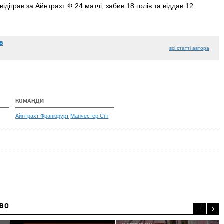
іграв за Айнтрахт Ф 24 матчі, забив 18 голів та віддав 12
в
всі статті автора
КОМАНДИ
Айнтрахт Франкфурт
Манчестер Сіті
ИВО