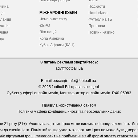
я
Ліга конференцій
Тести
ччина
Подкасти
МІЖНАРОДНІ КУБКИ
ція
Наші відео
Чемпіонат світу
рланди
Футбол на ТБ
ЄВРО
галія
Прогнози
Ліга націй
ччина
Новини казино
Копа Америка
ща
Кубок Африки (КАН)
З питань реклами звертайтесь:
adv@football.ua
E-mail редакції:
info@football.ua
.
© 2025 football Всі права захищені.
Суб'єкт у сфері онлайн-медіа, і
дентифікатор онлайн-медіа: R40-05983
Правила користування сайтом
Політика у сфері конфіденційності та персональних даних
е 21 року (21+). Участь в азартних іграх може викликати ігрову залежність. Д
я до спеціаліста. Пам'ятайте, що участь в азартних іграх не може бути джер
або віртуальні гроші, також сайт не приймає ні в якій формі оплату ставок та і