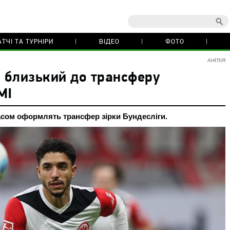
ТЧІ ТА ТУРНІРИ
ВІДЕО
ФОТО
АНГЛІЯ
і близький до трансферу
МІ
сом оформлять трансфер зірки Бундесліги.