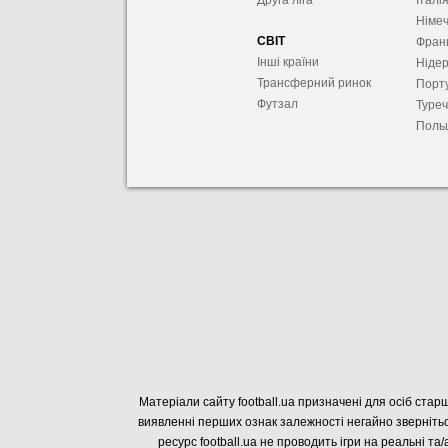
Друга ліга
Італі
Німе
СВІТ
Фран
Інші країни
Ніде
Трансферний ринок
Порту
Футзал
Туре
Поль
Матеріали сайту football.ua призначені для осіб старш
виявленні перших ознак залежності негайно звернітьс
ресурс football.ua не проводить ігри на реальні та/