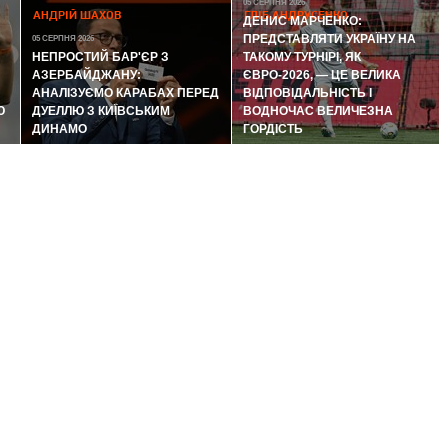
05 СЕРПНЯ 2026
АНДРІЙ ШАХОВ
ГЛІБ АНДРУСЕНКО
ДЕНИС МАРЧЕНКО:
ПРЕДСТАВЛЯТИ УКРАЇНУ НА
05 СЕРПНЯ 2026
НЕПРОСТИЙ БАР'ЄР З
ТАКОМУ ТУРНІРІ, ЯК
АЗЕРБАЙДЖАНУ:
ЄВРО-2026, — ЦЕ ВЕЛИКА
АНАЛІЗУЄМО КАРАБАХ ПЕРЕД
ВІДПОВІДАЛЬНІСТЬ І
Ю
ДУЕЛЛЮ З КИЇВСЬКИМ
ВОДНОЧАС ВЕЛИЧЕЗНА
ДИНАМО
ГОРДІСТЬ