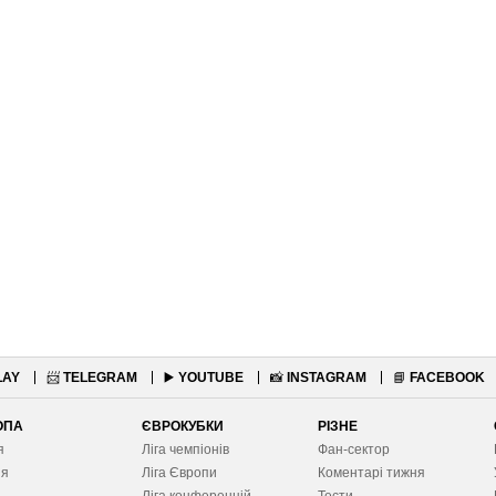
LAY
📨
TELEGRAM
▶️
YOUTUBE
📸
INSTAGRAM
📘
FACEBOOK
ОПА
ЄВРОКУБКИ
РІЗНЕ
я
Ліга чемпіонів
Фан-сектор
ія
Ліга Європ
и
Коментарі тижня