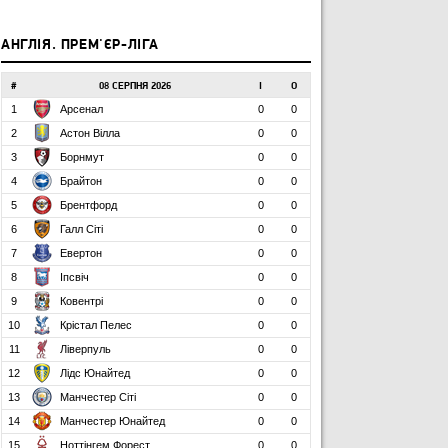
АНГЛІЯ. ПРЕМ'ЄР-ЛІГА
#
08 СЕРПНЯ 2026
І
О
1
Арсенал
0
0
2
Астон Вілла
0
0
3
Борнмут
0
0
4
Брайтон
0
0
5
Брентфорд
0
0
6
Галл Сіті
0
0
7
Евертон
0
0
8
Іпсвіч
0
0
9
Ковентрі
0
0
10
Крістал Пелес
0
0
11
Ліверпуль
0
0
12
Лідс Юнайтед
0
0
13
Манчестер Сіті
0
0
14
Манчестер Юнайтед
0
0
15
Ноттінгем Форест
0
0