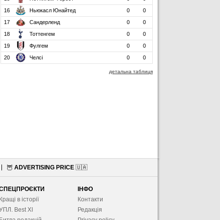
16
Ньюкасл Юнайтед
0
0
17
Сандерленд
0
0
18
Тоттенгем
0
0
19
Фулгем
0
0
20
Челсі
0
0
детальна таблиця
🦉
ADVERTISING PRICE
🇺🇦
СПЕЦПРОЄКТИ
ІНФО
Кращі в історії
Контакти
УПЛ. Best XІ
Редакція