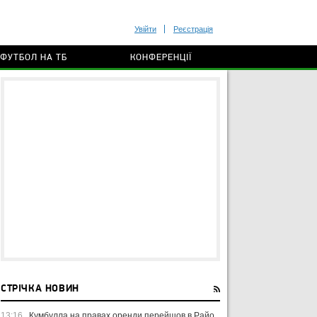
Увійти
Реєстрація
ФУТБОЛ НА ТБ
КОНФЕРЕНЦІЇ
СТРІЧКА НОВИН
13:16
Кумбулла на правах оренди перейшов в Райо