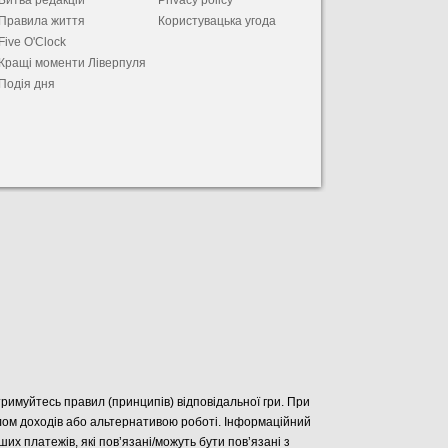
Битва редакцій
Privacy policy
Правила життя
Користувацька угода
Five O'Clock
Кращі моменти Ліверпуля
Подія дня
отримуйтесь правил (принципів) відповідальної гри. При
елом доходів або альтернативою роботі. Інформаційний
нших платежів, які пов’язані/можуть бути пов’язані з