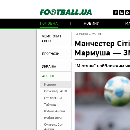
ГОЛОВНА
НОВИНИ
МА
04 СІЧНЯ 2025, 13:35
ЧЕМПІОНАТ
СВІТУ
Манчестер Сіт
Мармуша — З
ПРОГНОЗИ
"Містяни" найближчим ча
УКРАЇНА
АНГЛІЯ
Новини
Розклад. АПЛ
Статистика
Таблиця
Кубок Англії
Кубок ліги
Суперкубок
Англії