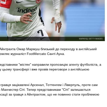
МАРМУШ, GETTY IMAGES
Айнтрахта Омар Мармуш близький до переходу в англійський
домляє журналіст FootMercato Санті Ауна.
дставники "містян" направили пропозицію агенту футболіста, а
у цьому трансфері і вже провів переговори з англійською
гравця зацікавлені Арсенал, Тоттенгем і Ліверпуль, проте сам
 Манчестер Сіті. Тепер представникам "Сіті" залишається
сації за гравця з Айнтрахтом, що не повинно стати проблемою