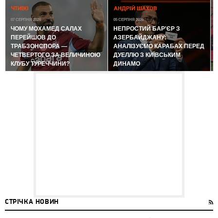
0
ЧТИВО
АНДРІЙ ШАХОВ
07 СЕРПНЯ 2026
05 СЕРПНЯ 2026
ЧОМУ МОХАМЕД САЛАХ
НЕПРОСТИЙ БАР'ЄР З
ПЕРЕЙШОВ ДО
АЗЕРБАЙДЖАНУ:
ТРАБЗОНСПОРА —
АНАЛІЗУЄМО КАРАБАХ ПЕРЕД
ЧЕТВЕРТОГО ЗА ВЕЛИЧИНОЮ
ДУЕЛЛЮ З КИЇВСЬКИМ
КЛУБУ ТУРЕЧЧИНИ?
ДИНАМО
СТРІЧКА НОВИН