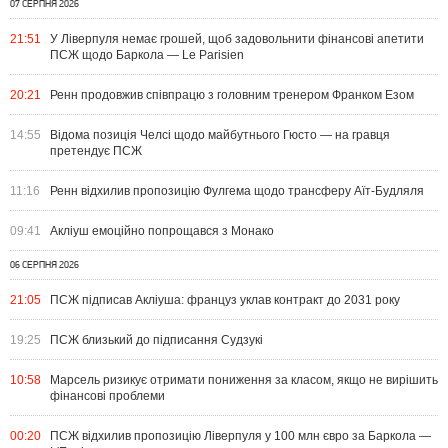
07 СЕРПНЯ 2026
21:51
У Ліверпуля немає грошей, щоб задовольнити фінансові апетити
ПСЖ щодо Баркола — Le Parisien
20:21
Ренн продовжив співпрацю з головним тренером Франком Езом
14:55
Відома позиція Челсі щодо майбутнього Гюсто — на гравця
претендує ПСЖ
11:16
Ренн відхилив пропозицію Фулгема щодо трансферу Аїт-Будляля
09:41
Акліуш емоційно попрощався з Монако
06 СЕРПНЯ 2026
21:05
ПСЖ підписав Акліуша: француз уклав контракт до 2031 року
19:25
ПСЖ близький до підписання Судзукі
10:58
Марсель ризикує отримати пониження за класом, якщо не вирішить
фінансові проблеми
00:20
ПСЖ відхилив пропозицію Ліверпуля у 100 млн євро за Баркола —