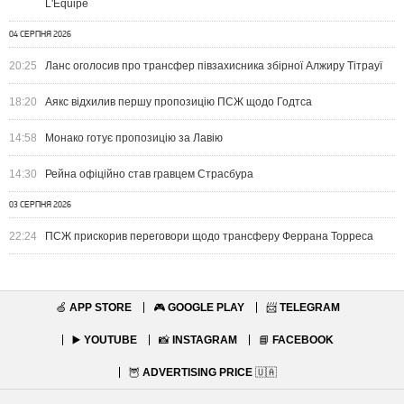
L'Equipe
04 СЕРПНЯ 2026
20:25
Ланс оголосив про трансфер півзахисника збірної Алжиру Тітрауї
18:20
Аякс відхилив першу пропозицію ПСЖ щодо Годтса
14:58
Монако готує пропозицію за Лавію
14:30
Рейна офіційно став гравцем Страсбура
03 СЕРПНЯ 2026
22:24
ПСЖ прискорив переговори щодо трансферу Феррана Торреса
🍏
APP STORE
🎮
GOOGLE PLAY
📨
TELEGRAM
▶️
YOUTUBE
📸
INSTAGRAM
📘
FACEBOOK
🦉
ADVERTISING PRICE
🇺🇦