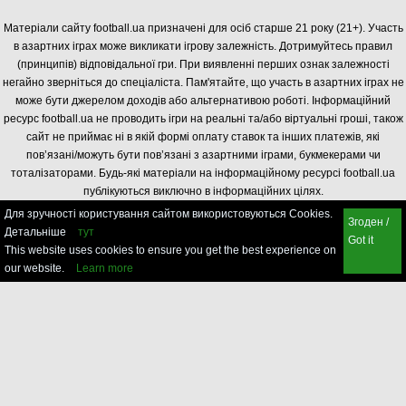
Матеріали сайту football.ua призначені для осіб старше 21 року (21+). Участь
в азартних іграх може викликати ігрову залежність. Дотримуйтесь правил
(принципів) відповідальної гри. При виявленні перших ознак залежності
негайно зверніться до спеціаліста. Пам'ятайте, що участь в азартних іграх не
може бути джерелом доходів або альтернативою роботі. Інформаційний
ресурс football.ua не проводить ігри на реальні та/або віртуальні гроші, також
сайт не приймає ні в якій формі оплату ставок та інших платежів, які
пов’язані/можуть бути пов’язані з азартними іграми, букмекерами чи
тоталізаторами. Будь-які матеріали на інформаційному ресурсі football.ua
публікуються виключно в інформаційних цілях.
Для зручності користування сайтом використовуються Cookies.
Згоден /
Детальніше
тут
Got it
This website uses cookies to ensure you get the best experience on
our website.
Learn more