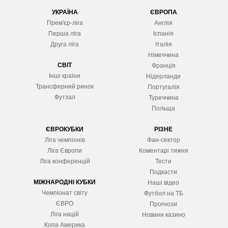
УКРАЇНА
ЄВРОПА
Прем'єр-ліга
Англія
Перша ліга
Іспанія
Друга ліга
Італія
Німеччина
СВІТ
Франція
Інші країни
Нідерланди
Трансферний ринок
Португалія
Футзал
Туреччина
Польща
ЄВРОКУБКИ
РІЗНЕ
Ліга чемпіонів
Фан-сектор
Ліга Європ
и
Коментарі тижня
Ліга конференцій
Тести
Подкасти
МІЖНАРОДНІ КУБКИ
Наші відео
Чемпіонат світу
Футбол на ТБ
ЄВРО
Прогнози
Ліга націй
Новини казино
Копа Америка