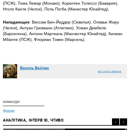
(ПСЖ), Тома Лемар (Монако), Корентен Толиссо (Бавария),
Нголо Канте (Челси), Поль Погба (Манестер Юнайтед);
Нападающие
: Виссам Бен-Йеддер (Севилья), Оливье Жиру
(Челси), Антуан Гризманн (Атлетико), Усман Дембеле
(Барселона), Антони Мартиаль (Манчестер Юнайтед), Килиан
Мбаппе (ПСЖ), Флориан Товен (Марсель).
Василь Войтюк
всі статті автора
КОМАНДИ
Франція
АНАЛІТИКА, ІНТЕРВ'Ю, ЧТИВО