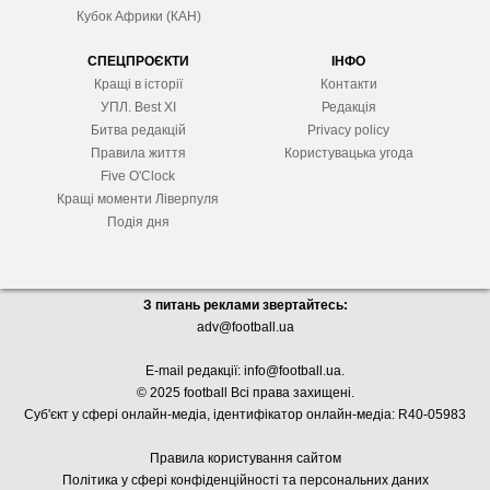
Кубок Африки (КАН)
СПЕЦПРОЄКТИ
ІНФО
Кращі в історії
Контакти
УПЛ. Best XІ
Редакція
Битва редакцій
Privacy policy
Правила життя
Користувацька угода
Five O'Clock
Кращі моменти Ліверпуля
Подія дня
З питань реклами звертайтесь:
adv@football.ua
E-mail редакції:
info@football.ua
.
© 2025 football Всі права захищені.
Суб'єкт у сфері онлайн-медіа, і
дентифікатор онлайн-медіа: R40-05983
Правила користування сайтом
Політика у сфері конфіденційності та персональних даних