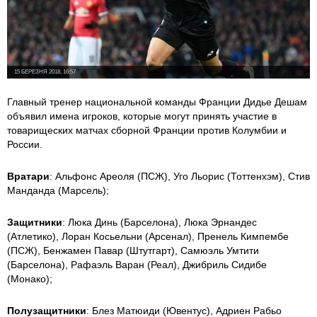
15 БЕРЕЗНЯ 2018, 16:57
Главный тренер национальной команды Франции Дидье Дешам
объявил имена игроков, которые могут принять участие в
товарищеских матчах сборной Франции против Колумбии и
России.
Вратари
: Альфонс Ареоля (ПСЖ), Уго Льорис (Тоттенхэм), Стив
Манданда (Марсель);
Защитники
: Люка Динь (Барселона), Люка Эрнандес
(Атлетико), Лоран Косьельни (Арсенал), Пренель Кимпембе
(ПСЖ), Бенжамен Павар (Штутгарт), Самюэль Умтити
(Барселона), Рафаэль Варан (Реал), Джибриль Сидибе
(Монако);
Полузащитники
: Блез Матюиди (Ювентус), Адриен Рабьо