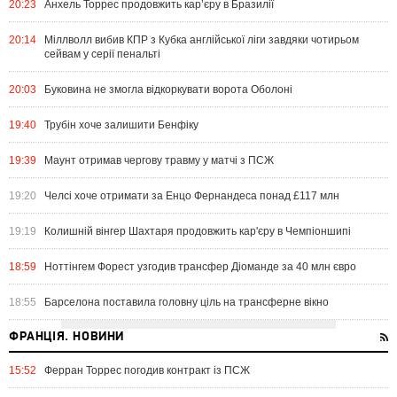
20:23
Анхель Торрес продовжить кар’єру в Бразилії
20:14
Міллволл вибив КПР з Кубка англійської ліги завдяки чотирьом
сейвам у серії пенальті
20:03
Буковина не змогла відкоркувати ворота Оболоні
19:40
Трубін хоче залишити Бенфіку
19:39
Маунт отримав чергову травму у матчі з ПСЖ
19:20
Челсі хоче отримати за Енцо Фернандеса понад £117 млн
19:19
Колишній вінгер Шахтаря продовжить кар'єру в Чемпіоншипі
18:59
Ноттінгем Форест узгодив трансфер Діоманде за 40 млн євро
18:55
Барселона поставила головну ціль на трансферне вікно
ФРАНЦІЯ. НОВИНИ
15:52
Ферран Торрес погодив контракт із ПСЖ