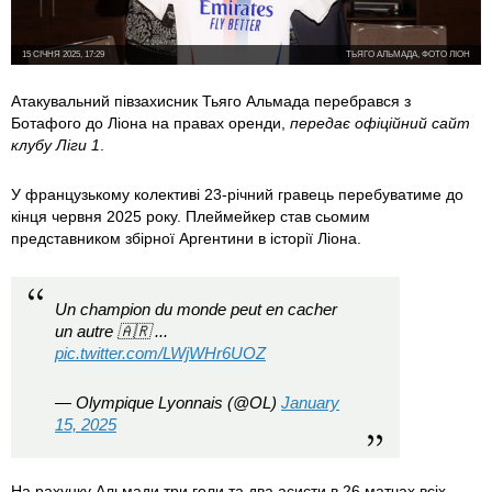
15 СІЧНЯ 2025, 17:29
ТЬЯГО АЛЬМАДА, ФОТО ЛІОН
Атакувальний півзахисник Тьяго Альмада перебрався з
Ботафого до Ліона на правах оренди,
передає офіційний сайт
клубу Ліги 1
.
У французькому колективі 23-річний гравець перебуватиме до
кінця червня 2025 року. Плеймейкер став сьомим
представником збірної Аргентини в історії Ліона.
Un champion du monde peut en cacher
un autre 🇦🇷 ...
pic.twitter.com/LWjWHr6UOZ
— Olympique Lyonnais (@OL)
January
15, 2025
На рахунку Альмади три голи та два асисти в 26 матчах всіх