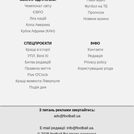
Наші відео
Чемпіонат світу
Футбол на ТБ
ЄВРО
Прогнози
Ліга націй
Новини казино
Копа Америка
Кубок Африки (КАН)
СПЕЦПРОЄКТИ
ІНФО
Кращі в історії
Контакти
УПЛ. Best XІ
Редакція
Битва редакцій
Privacy policy
Правила життя
Користувацька угода
Five O'Clock
Кращі моменти Ліверпуля
Подія дня
З питань реклами звертайтесь:
adv@football.ua
E-mail редакції:
info@football.ua
.