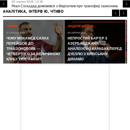
08 серпня 2026, 13:36
Реал Сосьєдад домовився з Марселем про трансфер захисника
АНАЛІТИКА, ІНТЕРВ'Ю, ЧТИВО
0
ЧТИВО
АНДРІЙ ШАХОВ
07 СЕРПНЯ 2026
05 СЕРПНЯ 2026
ЧОМУ МОХАМЕД САЛАХ
НЕПРОСТИЙ БАР'ЄР З
ПЕРЕЙШОВ ДО
АЗЕРБАЙДЖАНУ:
ТРАБЗОНСПОРА —
АНАЛІЗУЄМО КАРАБАХ ПЕРЕД
ЧЕТВЕРТОГО ЗА ВЕЛИЧИНОЮ
ДУЕЛЛЮ З КИЇВСЬКИМ
КЛУБУ ТУРЕЧЧИНИ?
ДИНАМО