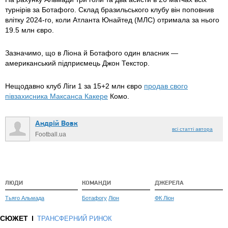
турнірів за Ботафого. Склад бразильського клубу він поповнив
влітку 2024-го, коли Атланта Юнайтед (МЛС) отримала за нього
19.5 млн євро.
Зазначимо, що в Ліона й Ботафого один власник —
американський підприємець Джон Текстор.
Нещодавно клуб Ліги 1 за 15+2 млн євро
продав свого
півзахисника Максанса Какере
Комо.
Андрій Вовк
всі статті автора
Football.ua
ЛЮДИ
КОМАНДИ
ДЖЕРЕЛА
Тьяго Альмада
Ботафогу
Ліон
ФК Ліон
СЮЖЕТ
ТРАНСФЕРНИЙ РИНОК