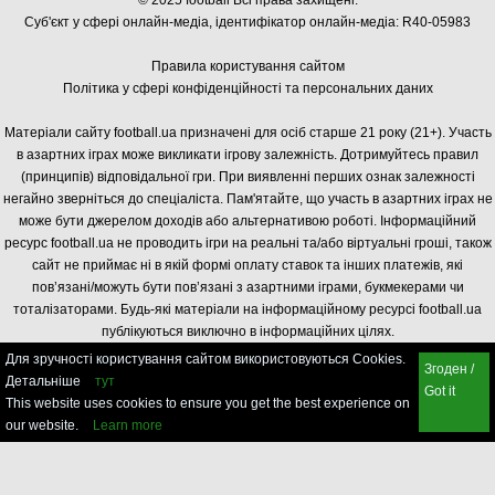
© 2025 football Всі права захищені.
Суб'єкт у сфері онлайн-медіа, і
дентифікатор онлайн-медіа: R40-05983
Правила користування сайтом
Політика у сфері конфіденційності та персональних даних
Матеріали сайту football.ua призначені для осіб старше 21 року (21+). Участь
в азартних іграх може викликати ігрову залежність. Дотримуйтесь правил
(принципів) відповідальної гри. При виявленні перших ознак залежності
негайно зверніться до спеціаліста. Пам'ятайте, що участь в азартних іграх не
може бути джерелом доходів або альтернативою роботі. Інформаційний
ресурс football.ua не проводить ігри на реальні та/або віртуальні гроші, також
сайт не приймає ні в якій формі оплату ставок та інших платежів, які
пов’язані/можуть бути пов’язані з азартними іграми, букмекерами чи
тоталізаторами. Будь-які матеріали на інформаційному ресурсі football.ua
публікуються виключно в інформаційних цілях.
Для зручності користування сайтом використовуються Cookies.
Згоден /
Детальніше
тут
Got it
This website uses cookies to ensure you get the best experience on
our website.
Learn more