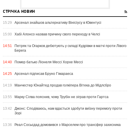
СТРІЧКА НОВИН
15:29
Арсенал знайшов альтернативу Вінісіусу в Ювентусі
15:00
Хабі Алонсо назвав причину свого переходу в Челсі
14:51
Петряк та Огарков дебютують у складі Кудрівки в матчі проти Лівого
Берега
14:40
Помер батько Ліонеля Мессі Хорхе Мессі
14:25
Арсенал підписав Бруно Гімараеса
14:19
Манчестер Юнайтед продав голкіпера Вітека до Мідлсбро
13:55
Марку Сілва пояснив, чому Трубін не зіграв проти Гартса
13:42
Джонс: Сподіваюсь, нам вдасться здобути виїзну перемогу проти
Зорі
13:36
Реал Сосьєдад домовився з Марселем про трансфер захисника