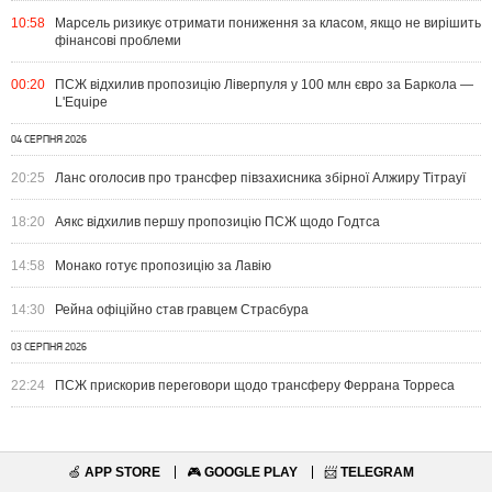
10:58
Марсель ризикує отримати пониження за класом, якщо не вирішить
фінансові проблеми
00:20
ПСЖ відхилив пропозицію Ліверпуля у 100 млн євро за Баркола —
L'Equipe
04 СЕРПНЯ 2026
20:25
Ланс оголосив про трансфер півзахисника збірної Алжиру Тітрауї
18:20
Аякс відхилив першу пропозицію ПСЖ щодо Годтса
14:58
Монако готує пропозицію за Лавію
14:30
Рейна офіційно став гравцем Страсбура
03 СЕРПНЯ 2026
22:24
ПСЖ прискорив переговори щодо трансферу Феррана Торреса
🍏
APP STORE
🎮
GOOGLE PLAY
📨
TELEGRAM