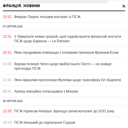
ФРАНЦІЯ. НОВИНИ
15:52
Ферран Торрес погодив контракт із ПСЖ
07 СЕРПНЯ 2026
21:51
У Ліверпуля немає грошей, щоб задовольнити фінансові апетити
ПСЖ щодо Баркола — Le Parisien
20:21
Ренн продовжив співпрацю з головним тренером Франком Езом
14:55
Відома позиція Челсі щодо майбутнього Гюсто — на гравця
претендує ПСЖ
11:16
Ренн відхилив пропозицію Фулгема щодо трансферу Аїт-Будляля
09:41
Акліуш емоційно попрощався з Монако
06 СЕРПНЯ 2026
21:05
ПСЖ підписав Акліуша: француз уклав контракт до 2031 року
19:25
ПСЖ близький до підписання Судзукі