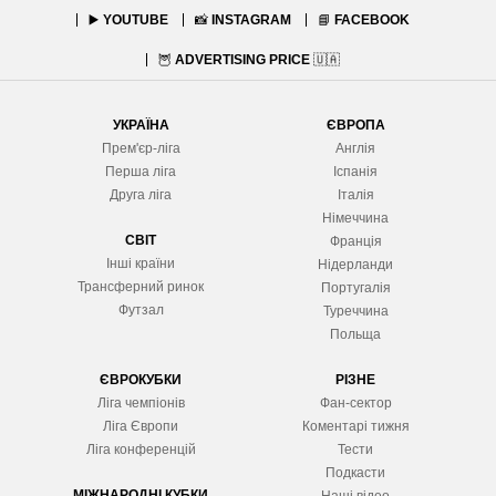
▶️
YOUTUBE
📸
INSTAGRAM
📘
FACEBOOK
🦉
ADVERTISING PRICE
🇺🇦
УКРАЇНА
ЄВРОПА
Прем'єр-ліга
Англія
Перша ліга
Іспанія
Друга ліга
Італія
Німеччина
СВІТ
Франція
Інші країни
Нідерланди
Трансферний ринок
Португалія
Футзал
Туреччина
Польща
ЄВРОКУБКИ
РІЗНЕ
Ліга чемпіонів
Фан-сектор
Ліга Європ
и
Коментарі тижня
Ліга конференцій
Тести
Подкасти
МІЖНАРОДНІ КУБКИ