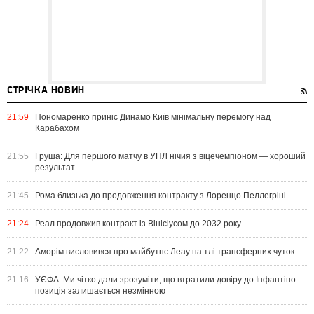
СТРІЧКА НОВИН
21:59
Пономаренко приніс Динамо Київ мінімальну перемогу над
Карабахом
21:55
Груша: Для першого матчу в УПЛ нічия з віцечемпіоном — хороший
результат
21:45
Рома близька до продовження контракту з Лоренцо Пеллегріні
21:24
Реал продовжив контракт із Вінісіусом до 2032 року
21:22
Аморім висловився про майбутнє Леау на тлі трансферних чуток
21:16
УЄФА: Ми чітко дали зрозуміти, що втратили довіру до Інфантіно —
позиція залишається незмінною