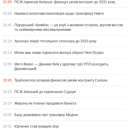
21:05
ПСЖ підписав Акліуша: француз уклав контракт до 2031 року
20:50
Ньюкасл розпочав переговори щодо трансферу Нмечі
20:40
Підгурський: Кривбас — це клуб з великою історією, крутим містом
та неймовірними вболівальниками
20:19
Арсенал зберіг титульного спонсора до 2033 року
20:13
Мілан має намір підписати вінгера збірної Чилі Осоріо
19:55
Матч Верес — Динамо Київ у другому турі УПЛ розсудить
Деревінський
19:45
Трабзонспор розкрив фінансові умови контракту Салаха
19:25
ПСЖ близький до підписання Судзукі
19:15
Жирона не планує продавати Ваната
19:00
Баєр домовився про трансфер Медіни
18:51
Юрченко став гравцем Зорі