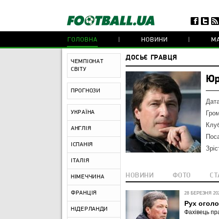
ГОЛОВНА
НОВИНИ
МА
ДОСЬЄ ГРАВЦЯ
ЧЕМПІОНАТ
СВІТУ
Юр
ПРОГНОЗИ
Дат
УКРАЇНА
Гро
Клу
АНГЛІЯ
Пос
ІСПАНІЯ
Зріс
ІТАЛІЯ
НОВИНИ
ФОТО
СТ
НІМЕЧЧИНА
ФРАНЦІЯ
28 БЕРЕЗНЯ 202
Рух оголо
НІДЕРЛАНДИ
Фахівець пра