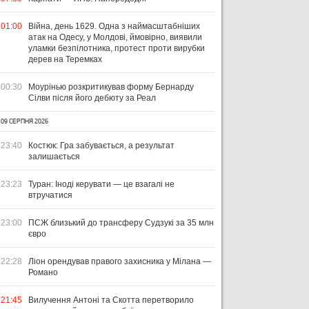
01:00
Війна, день 1629. Одна з наймасштабніших
атак на Одесу, у Молдові, ймовірно, виявили
уламки безпілотника, протест проти вирубки
дерев на Теремках
00:30
Моурінью розкритикував форму Бернарду
Сілви після його дебюту за Реал
09 СЕРПНЯ 2026
23:40
Костюк: Гра забувається, а результат
залишається
23:23
Туран: Іноді керувати — це взагалі не
втручатися
23:00
ПСЖ близький до трансферу Судзукі за 35 млн
євро
22:28
Ліон орендував правого захисника у Мілана —
Романо
21:45
Вилучення Антоні та Скотта перетворило