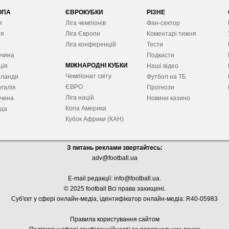
ОПА
ЄВРОКУБКИ
РІЗНЕ
я
Ліга чемпіонів
Фан-сектор
ія
Ліга Європ
и
Коментарі тижня
я
Ліга конференцій
Тести
ччина
Подкасти
МІЖНАРОДНІ КУБКИ
ція
Наші відео
Чемпіонат світу
рланди
Футбол на ТБ
ЄВРО
галія
Прогнози
Ліга націй
ччина
Новини казино
Копа Америка
ща
Кубок Африки (КАН)
З питань реклами звертайтесь:
adv@football.ua
E-mail редакції:
info@football.ua
.
© 2025 football Всі права захищені.
Суб'єкт у сфері онлайн-медіа, і
дентифікатор онлайн-медіа: R40-05983
Правила користування сайтом