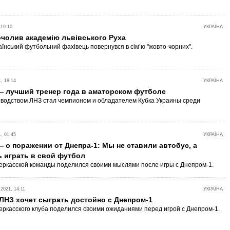
 19:10
УКРАЇНА
очолив академію львівського Руха
аїнський футбольний фахівець повернувся в сім’ю "жовто-чорних".
, 18:14
УКРАЇНА
— лучший тренер года в аматорском футболе
оводством ЛНЗ стал чемпионом и обладателем Кубка Украины среди
, 01:45
УКРАЇНА
 о поражении от Днепра-1: Мы не ставили автобус, а
ь играть в свой футбол
еркасской команды поделился своими мыслями после игры с Днепром-1.
021, 14:11
УКРАЇНА
ЛНЗ хочет сыграть достойно с Днепром-1
еркасского клуба поделился своими ожиданиями перед игрой с Днепром-1.