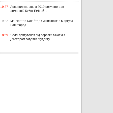
19:27
Арсенал вперше з 2019 року програв
домашній Кубок Емірейтс
19:22
Манчестер Юнайтед змінив номер Маркуса
Рашфорда
18:59
Челсі врятувався від поразки в матчі з
Джохором завдяки Мудрику