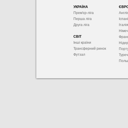
УКРАЇНА
ЄВР
Прем'єр-ліга
Англі
Перша ліга
Іспан
Друга ліга
Італі
Німе
СВІТ
Фран
Інші країни
Ніде
Трансферний ринок
Порту
Футзал
Туре
Поль