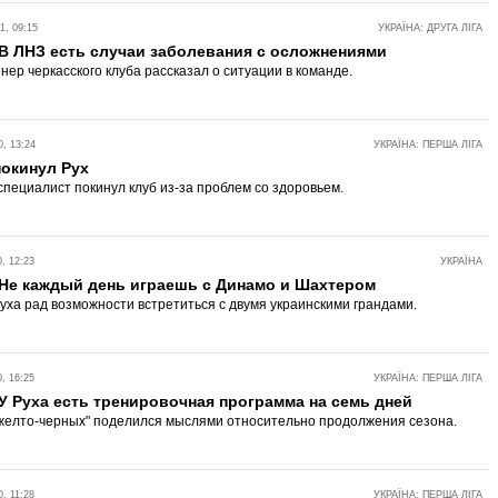
, 09:15
УКРАЇНА: ДРУГА ЛІГА
 В ЛНЗ есть случаи заболевания с осложнениями
нер черкасского клуба рассказал о ситуации в команде.
, 13:24
УКРАЇНА: ПЕРША ЛІГА
покинул Рух
специалист покинул клуб из-за проблем со здоровьем.
, 12:23
УКРАЇНА
 Не каждый день играешь с Динамо и Шахтером
уха рад возможности встретиться с двумя украинскими грандами.
, 16:25
УКРАЇНА: ПЕРША ЛІГА
У Руха есть тренировочная программа на семь дней
желто-черных" поделился мыслями относительно продолжения сезона.
, 11:28
УКРАЇНА: ПЕРША ЛІГА