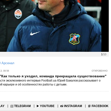
1
/10
0 Арсенал
3, 09:58
ОТКРОВЕННО
"Как только я уходил, команда прекращала существование"
асти эксклюзивного интервью Football.ua Юрий Бакалов рассказывает о
ой карьере и об особенностях работы с детьми.
LAY
📨
TELEGRAM
▶️
YOUTUBE
📸
INSTAGRAM
📘
FACEBOOK