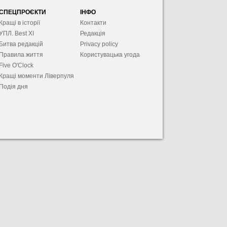
СПЕЦПРОЄКТИ
ІНФО
Кращі в історії
Контакти
УПЛ. Best XІ
Редакція
Битва редакцій
Privacy policy
Правила життя
Користувацька угода
Five O'Clock
Кращі моменти Ліверпуля
Подія дня