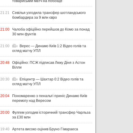
товариський матч на побоїще
21:21
Севілья узгодила трансфер шотландського
бомбардира за 9 млн євро
21:00
Чалоба офіційно перейшов до Комо за понад
30 млн фунтів
21:00
Верес — Динамо Київ 1:2 Відео голів та
огляд матчу УПЛ
20:48
Офіційно: ПСЖ підписав Люку Діня з Астон
Вілли
20:30
Епіцентр — Шахтар 0:2 Відео голів та
огляд матчу УПЛ
20:04
Пономаренко з пенальті приніс Динамо Київ
перемогу над Вересом
20:00
Фулгем узгодив історичний трансфер Чарльза
за £30 млн
19:40
Артета високо оцінив Бруно Гімараеса