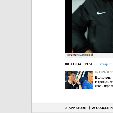
© МИХАИЛ МАСЛОВСКИЙ
ФОТОГАЛЕРЕЯ
Шахтер 7:
06 ДЕКАБРЯ 201
Бакалов: 
В третьей ч
своей игров
🍏
APP STORE
🎮
GOOGLE P