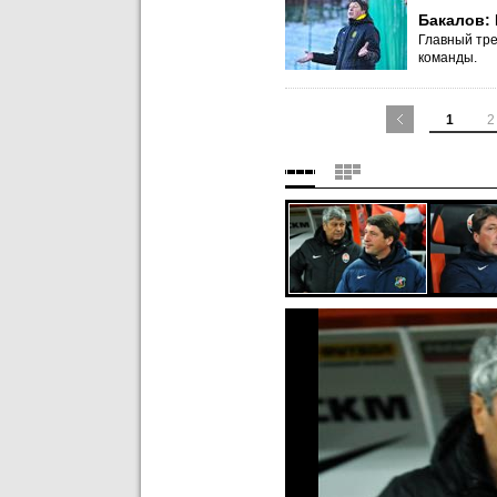
Бакалов:
Главный тре
команды.
1
2