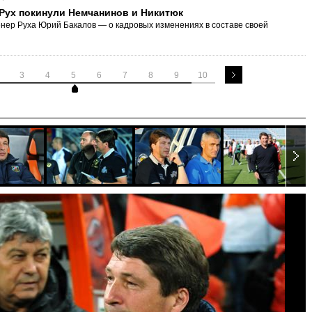
 Рух покинули Немчанинов и Никитюк
нер Руха Юрий Бакалов — о кадровых изменениях в составе своей
3
4
5
6
7
8
9
10