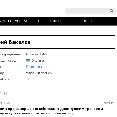
ТЧІ ТА ТУРНІРИ
ВІДЕО
ФОТО
ий Бакалов
а народження:
16 січня 1966
мадянство:
Україна
б:
Тростянець
ада:
головний тренер
т/Вага:
0/0
АТТІ
4, 09:40
УКРАЇНА
сив про завершення співпраці з досвідченим тренером
цював у львівському колективі трохи більше року.