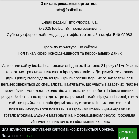
З питань реклами звертайтесь:
adv@football.ua
E-mail редакції:
info@football.ua
.
© 2025 football Всі права захищені.
Суб'єкт у сфері онлайн-медіа, і
дентифікатор онлайн-медіа: R40-05983
Правила користування сайтом
Політика у сфері конфіденційності та персональних даних
Матеріали сайту football.ua призначені для осіб старше 21 року (21+). Участь
в азартних іграх може викликати ігрову залежність. Дотримуйтесь правил
(принципів) відповідальної гри. При виявленні перших ознак залежності
негайно зверніться до спеціаліста. Пам'ятайте, що участь в азартних іграх не
може бути джерелом доходів або альтернативою роботі. Інформаційний
ресурс football.ua не проводить ігри на реальні та/або віртуальні гроші, також
сайт не приймає ні в якій формі оплату ставок та інших платежів, які
пов’язані/можуть бути пов’язані з азартними іграми, букмекерами чи
тоталізаторами. Будь-які матеріали на інформаційному ресурсі football.ua
публікуються виключно в інформаційних цілях.
Для зручності користування сайтом використовуються Cookies.
Згоден /
Детальніше
тут
Got it