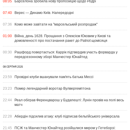
08:05
Барселона зробила нову пропозицію щодо Родрі
07:40
Верес — Динамо Київ. Напередодні
07:36
Комо може завітати на "марсельський розпродаж"
01:00
Війна, день 1628. Прощання з Олексієм Юковим у Києві та
домовленості про постачання ракет до Patriot щомісяця
00:30
Рашфорд повертається: Каррік підтвердив участь форварда у
передсезонному зборі Манчестер Юнайтед
08 СЕРПНЯ 2026
23:59
Провідні клуби вшанували пам'ять батька Мессі
23:23
Помер легендарний воротар Вулвергемптона
22:44
Реал обіграв Ференцварош у Будапешті: Лунін провів на полі весь
матч
22:28
Абердін підсилив атаку: клуб підписав бельгійського універсала
21:45
ПСЖ та Манчестер Юнайтед розійшлися миром у Гетеборзі: