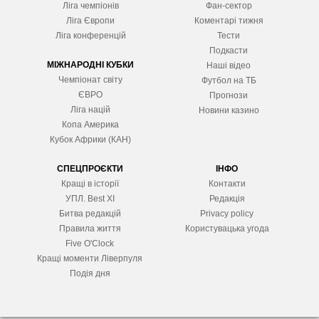
Ліга чемпіонів
Фан-сектор
Ліга Європ
и
Коментарі тижня
Ліга конференцій
Тести
Подкасти
МІЖНАРОДНІ КУБКИ
Наші відео
Чемпіонат світу
Футбол на ТБ
ЄВРО
Прогнози
Ліга націй
Новини казино
Копа Америка
Кубок Африки (КАН)
СПЕЦПРОЄКТИ
ІНФО
Кращі в історії
Контакти
УПЛ. Best XІ
Редакція
Битва редакцій
Privacy policy
Правила життя
Користувацька угода
Five O'Clock
Кращі моменти Ліверпуля
Подія дня