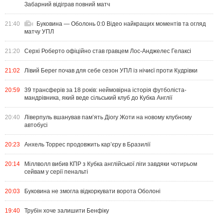
Забарний відіграв повний матч
21:40
Буковина — Оболонь 0:0 Відео найкращих моментів та огляд
матчу УПЛ
21:20
Серхі Роберто офіційно став гравцем Лос-Анджелес Гелаксі
21:02
Лівий Берег почав для себе сезон УПЛ із нічиєї проти Кудрівки
20:59
39 трансферів за 18 років: неймовірна історія футболіста-
мандрівника, який веде сільський клуб до Кубка Англії
20:40
Ліверпуль вшанував пам’ять Діогу Жоти на новому клубному
автобусі
20:23
Анхель Торрес продовжить кар’єру в Бразилії
20:14
Міллволл вибив КПР з Кубка англійської ліги завдяки чотирьом
сейвам у серії пенальті
20:03
Буковина не змогла відкоркувати ворота Оболоні
19:40
Трубін хоче залишити Бенфіку