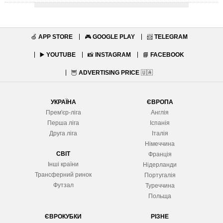
🍏
APP STORE
🎮
GOOGLE PLAY
📨
TELEGRAM
▶️
YOUTUBE
📸
INSTAGRAM
📘
FACEBOOK
🦉
ADVERTISING PRICE
🇺🇦
УКРАЇНА
ЄВРОПА
Прем'єр-ліга
Англія
Перша ліга
Іспанія
Друга ліга
Італія
Німеччина
СВІТ
Франція
Інші країни
Нідерланди
Трансферний ринок
Португалія
Футзал
Туреччина
Польща
ЄВРОКУБКИ
РІЗНЕ